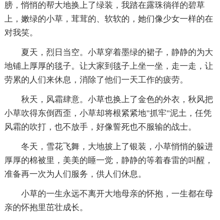
膀，悄悄的帮大地换上了绿装，我踏在露珠徜徉的碧草
上，嫩绿的小草，茸茸的、软软的，她们像少女一样的在
对我笑。
夏天，烈日当空。小草穿着墨绿的裙子，静静的为大
地铺上厚厚的毯子。让大家到毯子上坐一坐，走一走，让
劳累的人们来休息，消除了他们一天工作的疲劳。
秋天，风霜肆意。小草也换上了金色的外衣，秋风把
小草吹得东倒西歪，小草却将根紧紧地"抓牢"泥土，任凭
风霜的吹打，也不放手，好像誓死也不服输的战士。
冬天，雪花飞舞，大地披上了银装，小草悄悄的躲进
厚厚的棉被里，美美的睡一觉，静静的等着春雷的叫醒，
准备再一次为人们服务，供人们休息。
小草的一生永远不离开大地母亲的怀抱，一生都在母
亲的怀抱里茁壮成长。