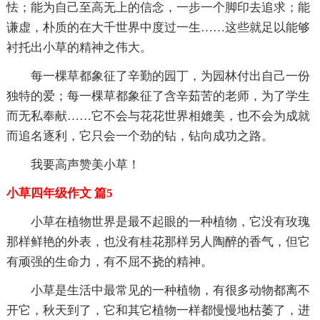
怯；能为自己至高无上的信念，一步一个脚印去追求；能
谦虚，朴质的在大千世界中度过一生……这些就足以能够
衬托出小草的精神之伟大。
每一棵草都象征了辛勤的园丁，为园林付出自己一份
独特的爱；每一棵草都象征了含辛茹苦的老师，为了学生
而无私奉献……它不会与花花世界相媲美，也不会为成就
而追名逐利，它只会一个劲的钻，钻向成功之路。
我要高声赞美小草！
小草四年级作文 篇5
小草在植物世界是最不起眼的一种植物，它没有玫瑰
那样鲜艳的外表，也没有桂花那样另人陶醉的香气，但它
有顽强的生命力，有不屈不挠的精神。
小草是生活中最常见的一种植物，有很多动物都离不
开它，秋天到了，它和其它植物一样都慢慢地枯萎了，进