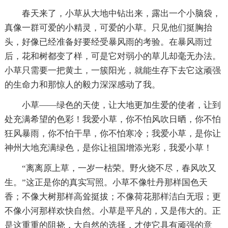
春天来了，小草从大地中钻出来，露出一个小脑袋，
真像一群可爱的小精灵，可爱的小草。只见他们挺胸抬
头，好像已经准备好要经受暴风雨的考验。在暴风雨过
后，花和树都变了样，可是它对弱小的草儿却毫无办法。
小草只需要一把黄土，一簇阳光，就能生存下去它这顽强
的生命力和那惊人的毅力深深感动了我。
小草——绿色的天使，让大地更加生爱的使者，让到
处充满希望的色彩！我爱小草，你不怕风吹日晒，你不怕
狂风暴雨，你不怕干旱，你不怕寒冷；我爱小草，是你让
神州大地充满绿色，是你让祖国增添光彩，我爱小草！
“离离原上草，一岁一枯荣。野火烧不尽，春风吹又
生。”这正是你的真实写照。小草不像牡丹那样国色天
香；不像大树那样高耸挺拔；不像荷花那样洁白无瑕；更
不像小河那样欢快自然。小草是平凡的，又是伟大的。正
是这重重的阻挠，大自然的选择，才使它具有顽强的意