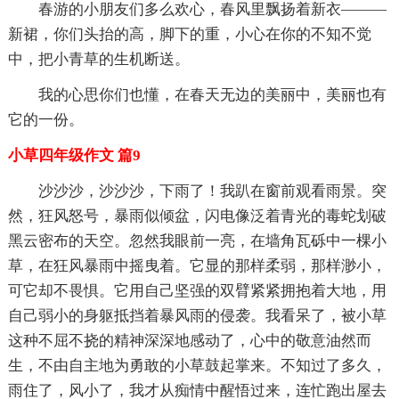
春游的小朋友们多么欢心，春风里飘扬着新衣———
新裙，你们头抬的高，脚下的重，小心在你的不知不觉
中，把小青草的生机断送。
我的心思你们也懂，在春天无边的美丽中，美丽也有
它的一份。
小草四年级作文 篇9
沙沙沙，沙沙沙，下雨了！我趴在窗前观看雨景。突
然，狂风怒号，暴雨似倾盆，闪电像泛着青光的毒蛇划破
黑云密布的天空。忽然我眼前一亮，在墙角瓦砾中一棵小
草，在狂风暴雨中摇曳着。它显的那样柔弱，那样渺小，
可它却不畏惧。它用自己坚强的双臂紧紧拥抱着大地，用
自己弱小的身躯抵挡着暴风雨的侵袭。我看呆了，被小草
这种不屈不挠的精神深深地感动了，心中的敬意油然而
生，不由自主地为勇敢的小草鼓起掌来。不知过了多久，
雨住了，风小了，我才从痴情中醒悟过来，连忙跑出屋去