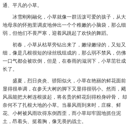
通、平凡的小草。
冰雪刚刚融化，小草就像一群活泼可爱的孩子，从大
地母亲的怀抱里调皮地伸出一个个稚嫩的小脑袋，那么细
弱，但他们不畏严寒，迎着风跳起了欢快的舞蹈。
初春，小草从枯草旁钻出来了，嫩绿嫩绿的，又短又
细，像是几根很短的绿丝线组成的，那么弱不禁风，仿佛
一口气都会被吹倒，但是，在春雨的滋润下，小草茁壮成
长了。
盛夏，烈日炎炎、骄阳似火，小草在艳丽的鲜花面前
显得很单调，在参天大树的脚下又显得很弱小。然而，飓
风虽能把大树连根拔起，将名贵的鲜花刮得粉身碎骨， 却
奈何不了扎根大地的小草。当暴风雨到来时，庄稼、鲜
花、小树被风雨吹得东倒西歪，而小草却牢固地抓住泥
土，昂着头、挺着胸，像无畏的战士。