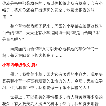
你就是书中那朵粉色的，所以你长得比所有草高，会有小
帽子，将来你还会开出漂亮的花朵，散发出很香的味
道。”
整个草地都热闹了起来，周围的小草都在羡慕这株叫
百合的“草”！天天还有小草追问博士问“我是百合吗？我
是百合吗？”
而美丽的百合“草”又可以开心地和她的草伙伴们一
起，每天在阳光下长大长高了……
小草四年级作文 篇3
题记：我赞美小草，因为它有顽强的生命力。我更要
赞美和小草一样富有顽强的生命力的人。今后，无论在学
习、生活和事业中，我都要做一个永不认输的人！
世界上，可以赞美的事情很多，有人赞美婀娜多姿的
花朵；有人赞美高大挺拔的树木；然而，我却赞美那普