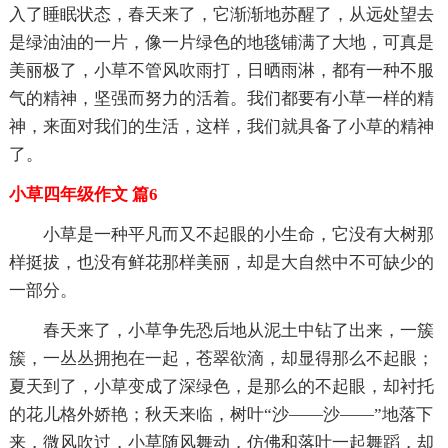
入了睡眠状态，春天来了，它渐渐地苏醒了，从远处望去
是绿油油的一片，像一片绿色的地毯铺满了大地，可真是
美丽极了，小草不管风吹雨打，日晒雨淋，都有一种不服
气的精神，坚强而努力的活着。我们都要有小草一样的精
神，来面对我们的生活，这样，我们就具备了小草的精神
了。
小草四年级作文 篇6
小草是一种平凡而又不起眼的小生命，它没有大树那
样挺拔，也没有鲜花那样美丽，却是大自然中不可缺少的
一部分。
春天来了，小草争先恐后地从泥土中钻了出来，一簇
簇，一丛丛拥抱在一起，苍翠欲滴，却显得那么不起眼；
夏天到了，小草变成了深绿色，是那么的不起眼，却衬托
的花儿格外娇艳；秋天来临，树叶“沙——沙——”地落下
来，微风吹过，小草随风舞动，仿佛和落叶一起舞蹈，却