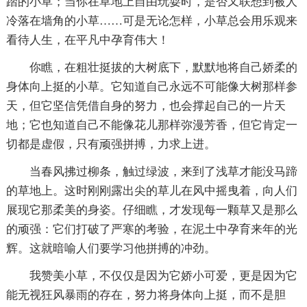
踏的小草；当你在草地上自由玩耍时，是否又联想到被人
冷落在墙角的小草……可是无论怎样，小草总会用乐观来
看待人生，在平凡中孕育伟大！
你瞧，在粗壮挺拔的大树底下，默默地将自己娇柔的
身体向上挺的小草。它知道自己永远不可能像大树那样参
天，但它坚信凭借自身的努力，也会撑起自己的一片天
地；它也知道自己不能像花儿那样弥漫芳香，但它肯定一
切都是虚假，只有顽强拼搏，力求上进。
当春风拂过柳条，触过绿波，来到了浅草才能没马蹄
的草地上。这时刚刚露出尖的草儿在风中摇曳着，向人们
展现它那柔美的身姿。仔细瞧，才发现每一颗草又是那么
的顽强：它们打破了严寒的考验，在泥土中孕育来年的光
辉。这就暗喻人们要学习他拼搏的冲劲。
我赞美小草，不仅仅是因为它娇小可爱，更是因为它
能无视狂风暴雨的存在，努力将身体向上挺，而不是胆