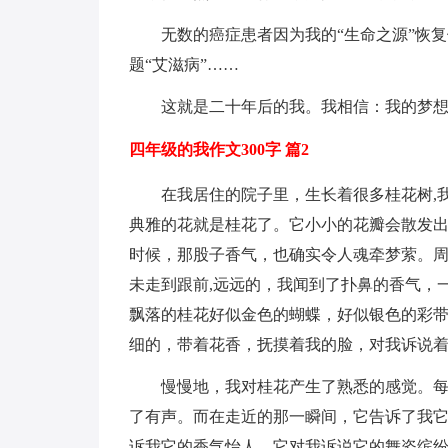
无数的癌症患者因为我的“生命之源”恢
题“艾滋病”……
这就是二十年后的我。我相信：我的梦
四年级的我作文300字 篇2
在我居住的院子里，生长着很多桂花树,
典雅的花就是桂花了。它小小的花瓣会散发
时候，那股子香气，也确实令人魂牵梦萦。周
未走到跟前,远远的，我闻到了扑鼻的香气，
飘落的桂花好似金色的蝴蝶，好似银色的彩带
细的，带着花香，抚摸着我的脸，对我诉说
慢慢地，我对桂花产生了熟悉的感觉。每
了有声。而在走近的那一瞬间，它告诉了我
诉我它的香气怡人，它对我诉说它的舞姿缤纷