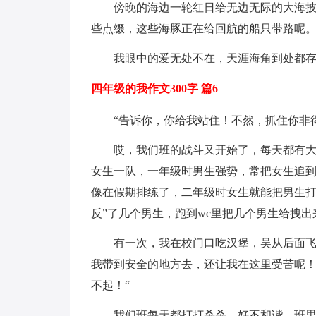
傍晚的海边一轮红日给无边无际的大海
些点缀，这些海豚正在给回航的船只带路呢
我眼中的爱无处不在，天涯海角到处都
四年级的我作文300字 篇6
“告诉你，你给我站住！不然，抓住你非得
哎，我们班的战斗又开始了，每天都有大
女生一队，一年级时男生强势，常把女生追到
像在假期排练了，二年级时女生就能把男生打
反”了几个男生，跑到wc里把几个男生给拽
有一次，我在校门口吃汉堡，吴从后面飞
我带到安全的地方去，还让我在这里受苦呢！
不起！“
我们班每天都打打杀杀，好不和谐。班