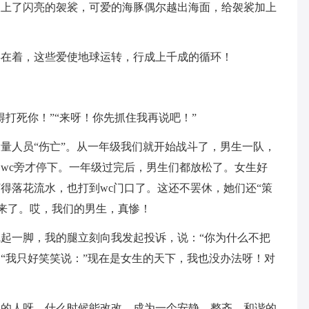
披上了闪亮的袈裟，可爱的海豚偶尔越出海面，给袈裟加上
。
存在着，这些爱使地球运转，行成上千成的循环！
打死你！”“来呀！你先抓住我再说吧！”
量人员“伤亡”。从一年级我们就开始战斗了，男生一队，
wc旁才停下。一年级过完后，男生们都放松了。女生好
得落花流水，也打到wc门口了。这还不罢休，她们还“策
出来了。哎，我们的男生，真惨！
起一脚，我的腿立刻向我发起投诉，说：“你为什么不把
“我只好笑笑说：”现在是女生的天下，我也没办法呀！对
里的人呀，什么时候能改改，成为一个安静、整齐、和谐的