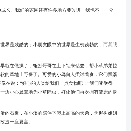
地成长。我们的家园还有许多地方要改进，我也不一一介
的世界是残酷的；小朋友眼中的世界是生机勃勃的，而我眼
弟早就在做操了，蚯蚓哥哥在土下钻来钻去，帮小草弟弟拉
柔软的草地上野餐了。可爱的小鸟向人类讨着食，它们黑溜
好像在说：“好心的人类给我们一点食物吧！”我们哪受得
，一边小心翼翼地为小草除虫，好让他们再次拥有健康的身
鸡蛋的石板，在小溪的陪伴下爬上高高的天弟，为柳树姐姐
物改造一座夏宫。