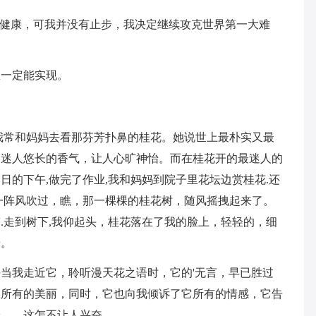
复健康，可我并没有止步，我决定继续攻克世界第一大难
想一定能实现。
我常和妈妈去看那芬芳扑鼻的桂花。她说世上最朴实又最
出迷人悠长的香气，让人心旷神怡。而在桂花开的最迷人的
日的下午,做完了作业,我和妈妈到院子里花坛边赏桂花.还
一阵风吹过，瞧，那一棵棵的桂花树，随风摇拽起来了。
.走到树下,我仰起头，桂花落在了我的脸上，轻轻的，细
着。
当我走近它，聆听漫天花之语时，它的'无言，早已胜过
它所有的美丽，同时，它也向我倾诉了它所有的情感，它告
……这怎不让人兴奋.