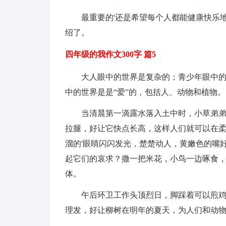
最重要的'还是希望每个人都能健康快乐
绍了。
四年级的我作文300字 篇5
大人眼中的世界是复杂的；青少年眼中
中的世界是是“爱”的，包括人、动物和植物。
当清晨第一滴露水落入土中时，小草弟
拉腿，好让它快点长高，这样人们就可以在
溜的'眼睛闪闪发光，楚楚动人，黄嫩色的嘴
起它们的哀求？撒一把米花，小鸟一边啄食
体。
午后环卫工作头顶烈日，脚踩着可以煎
理发，好让柳树在明年的夏天，为人们和动