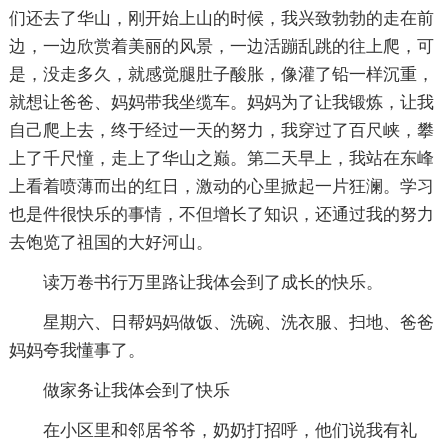
们还去了华山，刚开始上山的时候，我兴致勃勃的走在前
边，一边欣赏着美丽的风景，一边活蹦乱跳的往上爬，可
是，没走多久，就感觉腿肚子酸胀，像灌了铅一样沉重，
就想让爸爸、妈妈带我坐缆车。妈妈为了让我锻炼，让我
自己爬上去，终于经过一天的努力，我穿过了百尺峡，攀
上了千尺憧，走上了华山之巅。第二天早上，我站在东峰
上看着喷薄而出的红日，激动的心里掀起一片狂澜。学习
也是件很快乐的事情，不但增长了知识，还通过我的努力
去饱览了祖国的大好河山。
读万卷书行万里路让我体会到了成长的快乐。
星期六、日帮妈妈做饭、洗碗、洗衣服、扫地、爸爸
妈妈夸我懂事了。
做家务让我体会到了快乐
在小区里和邻居爷爷，奶奶打招呼，他们说我有礼