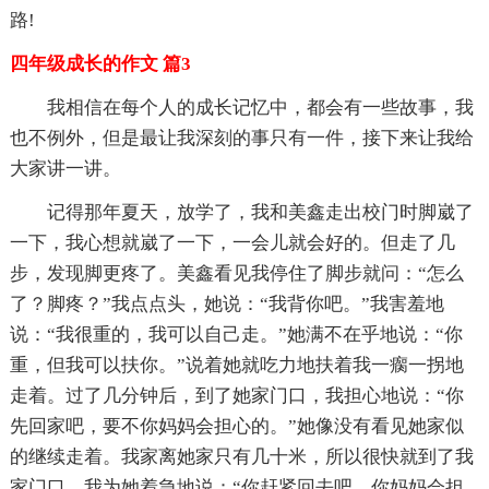
路!
四年级成长的作文 篇3
我相信在每个人的成长记忆中，都会有一些故事，我
也不例外，但是最让我深刻的事只有一件，接下来让我给
大家讲一讲。
记得那年夏天，放学了，我和美鑫走出校门时脚崴了
一下，我心想就崴了一下，一会儿就会好的。但走了几
步，发现脚更疼了。美鑫看见我停住了脚步就问：“怎么
了？脚疼？”我点点头，她说：“我背你吧。”我害羞地
说：“我很重的，我可以自己走。”她满不在乎地说：“你
重，但我可以扶你。”说着她就吃力地扶着我一瘸一拐地
走着。过了几分钟后，到了她家门口，我担心地说：“你
先回家吧，要不你妈妈会担心的。”她像没有看见她家似
的继续走着。我家离她家只有几十米，所以很快就到了我
家门口。我为她着急地说：“你赶紧回去吧，你妈妈会担