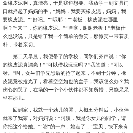
盒橡皮泥啊，真漂亮，于是我也想要。我放学一到文具门
口就摇起了妈妈的手，“妈妈，我要买橡皮泥，妈妈，我
要橡皮泥。”“好吧。”“哦耶！”“老板，橡皮泥在哪里
啊？”“来了，你的橡皮泥。”“哇噻，谢谢老板！”老板什
么也没说，只是给了我一个简单的微笑，那微笑中带着质
朴，带着亲切。
第二天早晨，我便带了的学校，同学们齐声说：“你
的橡皮泥真漂亮！”“可以借我玩玩吗？”我答道：“可以
呀。”啊，女生们争先恐后的抢了起来，不到十分钟，橡
皮泥竟被抢光了，看着空空如也的盒子，我该怎么办？我
伤心的哭了，在场的一个个小伙伴都不知所措，只能呆呆
坐在那儿。
回到家，我就一个劲儿的哭，大概五分钟后，小伙伴
就来了我家，对妈妈说：“阿姨，我是你女儿的同学，请
你把这个给她。”“嘭”的一声，她走了，“宝贝，快下来有