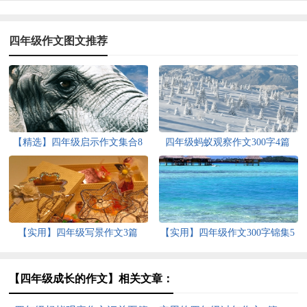
四年级作文图文推荐
【精选】四年级启示作文集合8
四年级蚂蚁观察作文300字4篇
篇
【实用】四年级写景作文3篇
【实用】四年级作文300字锦集5
篇
【四年级成长的作文】相关文章：