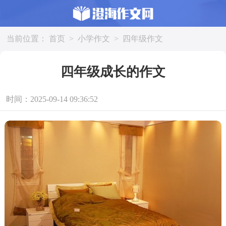
当前位置：
首页
>
小学作文
>
四年级作文
四年级成长的作文
时间：2025-09-14 09:36:52