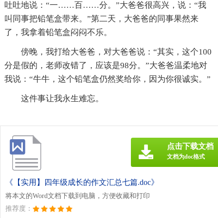
吐吐地说：“一……百……分。”大爸爸很高兴，说：“我
叫同事把铅笔盒带来。”第二天，大爸爸的同事果然来
了，我拿着铅笔盒闷闷不乐。
傍晚，我打给大爸爸，对大爸爸说：“其实，这个100
分是假的，老师改错了，应该是98分。”大爸爸温柔地对
我说：“牛牛，这个铅笔盒仍然奖给你，因为你很诚实。”
这件事让我永生难忘。
点击下载文档
文档为doc格式
《【实用】四年级成长的作文汇总七篇.doc》
将本文的Word文档下载到电脑，方便收藏和打印
推荐度：