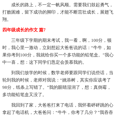
成长的路上，不一定一帆风顺。需要我们鼓起勇气，
打败困难，留下成功的脚印，才能不断茁壮成长，展翅飞
翔。
四年级成长的作文 篇7
三年级下学期的期末考试，我一看，啊，100分，顿
时，我心里一激动，立刻想起大爸爸说的话：“牛牛，如
果你考到100分，我就给你买一个多功能的铅笔盒。”我心
中一喜，想：这下同学们恳定会羡慕我的。
到我们放学的时候，数学老师要跟同学们说些话，当
轮到我的时候，老师对我说：“姚添树，其实你应该考了
98分，纸条上写错了。”我的眼睛湿润了，想：真倒霉，
多功能铅笔盒又没了。
我回到了家，大爸爸打来了电话，我怀着砰砰跳的心
拿起了电话机，大爸爸问：“牛牛，你考了几分？”我吞吞