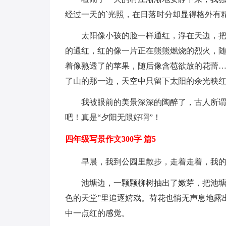
经过一天的`光照，在日落时分却显得格外有
太阳像小孩的脸一样通红，浮在天边，
的通红，红的像一片正在熊熊燃烧的烈火，
着像熟透了的苹果，随后像含苞欲放的花蕾
了山的那一边，天空中只留下太阳的余光映
我被眼前的美景深深的陶醉了，古人所谓
吧！真是“夕阳无限好啊”！
四年级写景作文300字 篇5
早晨，我到公园里散步，走着走着，我
池塘边，一颗颗柳树抽出了嫩芽，把池塘
色的天堂”里追逐嬉戏。荷花也悄无声息地露
中一点红的感觉。