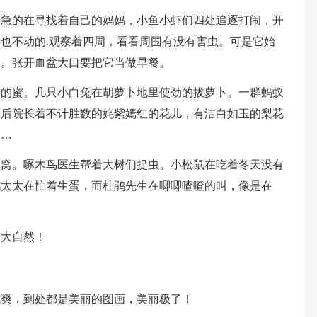
焦急的在寻找着自己的妈妈，小鱼小虾们四处追逐打闹，开
也不动的.观察着四周，看看周围有没有害虫。可是它始
近。张开血盆大口要把它当做早餐。
美的蜜。几只小白兔在胡萝卜地里使劲的拔萝卜。一群蚂蚁
的后院长着不计胜数的姹紫嫣红的花儿，有洁白如玉的梨花
……
燕窝。啄木鸟医生帮着大树们捉虫。小松鼠在吃着冬天没有
鹃太太在忙着生蛋，而杜鹃先生在唧唧喳喳的叫，像是在
的大自然！
气爽，到处都是美丽的图画，美丽极了！