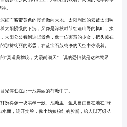
精神。
把深红而略带黄色的霞光撒向大地。太阳周围的云被太阳照
随着太阳慢慢的下沉，又像是深秋时节红遍山野的枫叶，接
……太阳公公看到这些景色，像一位害羞的少女，把头藏在
红的那抹绚丽的彩霞，在蓝宝石般纯净的天空中弥漫着。
的“莫道桑榆晚，为霞尚满天”，说的恐怕就是这种境界
的目光停驻在那一池美丽的荷塘中了。
打扮得像一块翡翠一般。池塘里，鱼儿自由自在地在“绿
出水面，绽开笑脸，像小姑娘粉红的脸蛋，给人以万绿丛