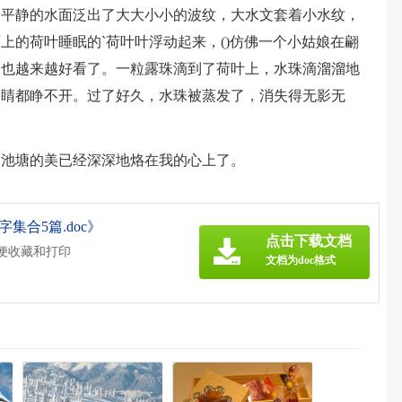
，平静的水面泛出了大大小小的波纹，大水文套着小水纹，
上的荷叶睡眠的`荷叶叶浮动起来，()仿佛一个小姑娘在翩
，也越来越好看了。一粒露珠滴到了荷叶上，水珠滴溜溜地
眼睛都睁不开。过了好久，水珠被蒸发了，消失得无影无
是池塘的美已经深深地烙在我的心上了。
集合5篇.doc》
点击下载文档
方便收藏和打印
文档为doc格式