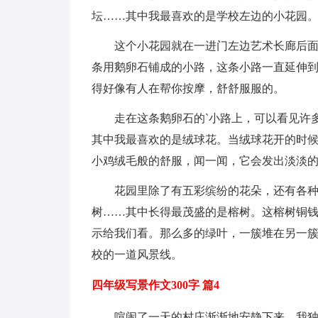
坛……其中我最喜欢的是学校左边的小花园
这个小花园就在一进门左边艺术长廊后
条用鹅卵石铺成的小路，这条小路一直延伸
得好像有人在帮你按摩，舒舒服服的。
走在这条鹅卵石的`小路上，可以看见许
其中我最喜欢的是绒球花。当绒球花开的时
小鸡绒毛般的舒服，闻一闻，它会发出淡淡
花园里除了有五彩缤纷的花朵，还有各
树……其中长得最茂盛的是榕树。这榕树铜
示给我们看。那么多的绿叶，一簇堆在另一
校的一道风景线。
四年级写景作文300字 篇4
喧闹了一天的村庄渐渐地安静下来，我