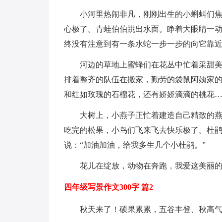
小河里热闹非凡，刚刚出生的小蝌蚪们
心极了。青蛙伯伯跳出水面。睁着大眼睛一动
终没有注意到有一条水蛇一步一步的向它靠
河边的草地上蜜蜂们在花丛中忙着采甜
排着整齐的队伍在搬家，勤劳的袋鼠阿姨家
和红如玫瑰的石榴花，还有娇娇滴滴的桃花
大树上，小燕子正忙着建造自己精致的
吃完的松果，小鸟们飞来飞去快乐极了。杜
说：“加油加油，给我多生几个小杜鹃。”
花儿在绽放，动物在奔跑，我爱这美丽
四年级写景作文300字 篇2
秋天来了！硕果累累，五谷丰登、秋高