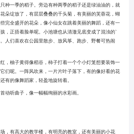
是只种一季的稻子。旁边有种两季的稻子还是绿油油的，就
多花朵绽放了，有层层叠叠的千头菊，有美丽的芙蓉花，蝴
一些完全盛开的花朵，像小仙女在跳着美丽的舞蹈，还有一
孩，正捂着脸单呢。小池塘也从清澈见底变成了混浊的`
样。人们喜欢在公园里散步、放风筝、跑步、野餐可热闹
样红，柚子黄得像稻谷，柿子打着一个个小灯笼想要装饰一
摘它们呢。一阵风吹来，一片片叶子落下，有的像好看的花
，还有的像舞蹈家，轻盈地旋转着。
一首动听曲子，像一幅幅绚丽的水彩画。
操场，有高大的教学楼，有明亮的教室，还有美丽的小花