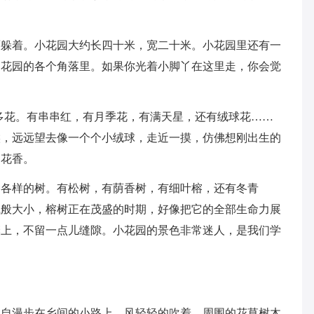
。
面躲着。小花园大约长四十米，宽二十米。小花园里还有一
到花园的各个角落里。如果你光着小脚丫在这里走，你会觉
多花。有串串红，有月季花，有满天星，还有绒球花……
候，远远望去像一个个小绒球，走近一摸，仿佛想刚出生的
的花香。
种各样的树。有松树，有荫香树，有细叶榕，还有冬青
钱般大小，榕树正在茂盛的时期，好像把它的全部生命力展
簇上，不留一点儿缝隙。小花园的景色非常迷人，是我们学
独自漫步在乡间的小路上，风轻轻的吹着。周围的花草树木