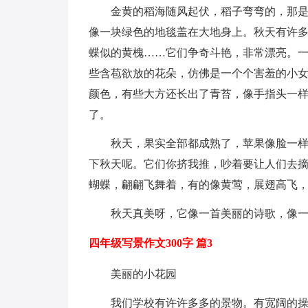
金黄的稻海随风起伏，稻子弯弯的，那
像一块绿色的地毯盖在大地身上。秋天有许
蝶似的黄槐……它们争奇斗艳，非常漂亮。
些含苞欲放的花朵，仿佛是一个个害羞的小女
颜色，有些大方还长出了青苔，像手指头一
了。
秋天，果实全部都成熟了，苹果像脸一
下秋天呢。它们你挤我推，吵着要让人们去
蝴蝶，翩翩飞舞着，有的像黄莺，展翅高飞
秋天真美呀，它像一首美丽的诗歌，像
四年级写景作文300字 篇3
美丽的小花园
我们学校有许许多多的景物。有宽阔的