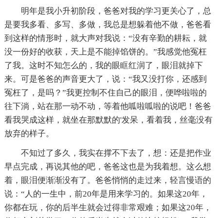
明年是我小升初阶段，爸爸对我的学习更关心了，总
是要我多看、多写、多做，我总是想躲着他不做，爸爸看
到这样的情形时，就大声对我说：“没有辛勤的耕耘，就
没一份好的收获，天上是不能掉馅饼的。”我感觉他冤枉
了我。这时不知怎么的，我的眼眶红润了，眼泪就掉下
来。可是爸爸的声音更大了，说：“我又没打你，还感到
冤枉了，是吗？”我更控制不住自己的眼泪，便哗啦啦的
往下淌，站在那一动不动，等着他呱啦呱啦的说吧！爸爸
看我哭成这样，就坐在那默默的'发呆，看着我，丝毫没有
放弃的样子。
不知过了多久，我实在撑不下去了，想：还是把作业
早点完成，再说其他的吧，爸爸这也是为我着想。这么想
着，眼泪便渐渐没有了。爸爸悄悄的走过来，轻言慢语的
说：“人的一生中，前20年是用来学习的。如果这20年，
你都在玩，你的后半生就会过得非常艰难；如果这20年，