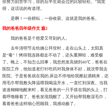
你努力刻苦学习，你的后半生就会过的比较轻松。”我觉
得，这话说的有道理。
是啊！一份耕耘，一份收获。这就是我的爸爸。
我的爸爸四年级作文 篇2
我的爸爸是个慈爱又苛刻的人。
去年清明节去给姨公拜坟时，走在山头上，太阳真
是“毒”！烤得我连路都走不动了，还头重脚轻，难受极
了。晚上，不知怎么回事，我忽然发高烧到40℃，爸爸在
医院工作，他知道老打针吃药对我身体不好，就没带我去
医院。于是爸爸就在我的.床边不停地给我擦起酒精来，还
用毛巾帮我敷头降温喂我喝温开水，一直忙到深夜。当我
迷迷糊糊地醒来时，看见爸爸的一只手搭在我的头上，打
着呼噜睡着了。爸爸发现我醒了，又开始帮我敷湿毛巾，
看着爸爸这样细心照顾我，我感动极了。