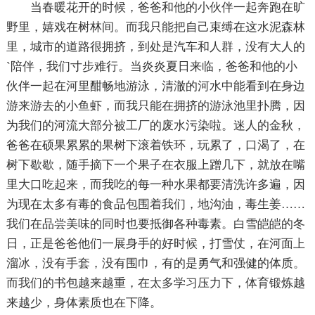
当春暖花开的时候，爸爸和他的小伙伴一起奔跑在旷
野里，嬉戏在树林间。而我只能把自己束缚在这水泥森林
里，城市的道路很拥挤，到处是汽车和人群，没有大人的
`陪伴，我们寸步难行。当炎炎夏日来临，爸爸和他的小
伙伴一起在河里酣畅地游泳，清澈的河水中能看到在身边
游来游去的小鱼虾，而我只能在拥挤的游泳池里扑腾，因
为我们的河流大部分被工厂的废水污染啦。迷人的金秋，
爸爸在硕果累累的果树下滚着铁环，玩累了，口渴了，在
树下歇歇，随手摘下一个果子在衣服上蹭几下，就放在嘴
里大口吃起来，而我吃的每一种水果都要清洗许多遍，因
为现在太多有毒的食品包围着我们，地沟油，毒生姜……
我们在品尝美味的同时也要抵御各种毒素。白雪皑皑的冬
日，正是爸爸他们一展身手的好时候，打雪仗，在河面上
溜冰，没有手套，没有围巾，有的是勇气和强健的体质。
而我们的书包越来越重，在太多学习压力下，体育锻炼越
来越少，身体素质也在下降。