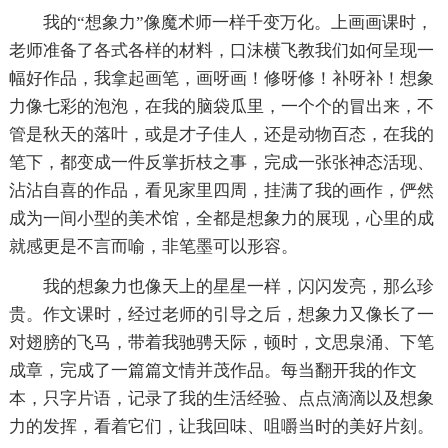
我的“想象力”像魔术师一样千变万化。上画画课时，
老师准备了各式各样的材料，口沫横飞教我们如何呈现一
幅好作品，我拿起画笔，画呀画！修呀修！补呀补！想象
力像七彩的泡泡，在我的脑袋瓜里，一个个的冒出来，不
管是秋天的落叶，或是才子佳人，还是动物百态，在我的
笔下，都变成一件反掌折枝之事，完成一张张神态活现、
沾沾自喜的作品，看见家里四周，挂满了我的画作，俨然
成为一间小型的美术馆，全都是想象力的展现，心里的成
就感更是不言而喻，非笔墨可以形容。
我的想象力也像天上的星星一样，闪闪发亮，那么珍
贵。作文课时，经过老师的引导之后，想象力又像长了一
对翅膀的飞马，带着我驰骋天际，顿时，文思泉涌、下笔
成章，完成了一篇篇文情并茂作品。每当翻开我的作文
本，只字片语，记录了我的生活经验、点点滴滴以及想象
力的发挥，看着它们，让我回味、咀嚼当时的美好片刻。