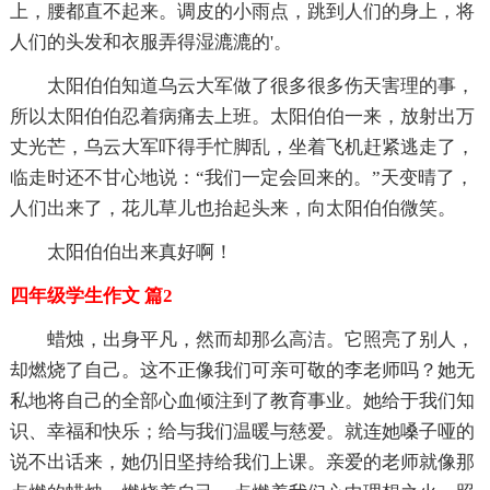
上，腰都直不起来。调皮的小雨点，跳到人们的身上，将
人们的头发和衣服弄得湿漉漉的'。
太阳伯伯知道乌云大军做了很多很多伤天害理的事，
所以太阳伯伯忍着病痛去上班。太阳伯伯一来，放射出万
丈光芒，乌云大军吓得手忙脚乱，坐着飞机赶紧逃走了，
临走时还不甘心地说：“我们一定会回来的。”天变晴了，
人们出来了，花儿草儿也抬起头来，向太阳伯伯微笑。
太阳伯伯出来真好啊！
四年级学生作文 篇2
蜡烛，出身平凡，然而却那么高洁。它照亮了别人，
却燃烧了自己。这不正像我们可亲可敬的李老师吗？她无
私地将自己的全部心血倾注到了教育事业。她给于我们知
识、幸福和快乐；给与我们温暖与慈爱。就连她嗓子哑的
说不出话来，她仍旧坚持给我们上课。亲爱的老师就像那