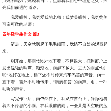
点燃的蜡烛，燃烧着自己，点燃着我们心中理想之火，照
亮我们前进的'道路。
我爱蜡烛，我更爱我的老师！我赞美蜡烛，我更赞美
可亲可敬的老师！
四年级学生作文 篇3
清晨，天空就飘起了毛毛细雨，我情不自禁的观察起
来。
刚开始，那雨“沙沙”地下着，不算很大，打到窗户上
发出轻轻的响声。渐渐地，雨越下越大。豆大的雨点“啪
啪”地打在地上，楼下还不时传来汽车鸣笛的声音。雨一
直下着，窗外不时地传来，“滴滴答答”的雨声。雨，一种
动听的声音。
写完作业后，雨依然在下。我趴在窗台上，静静地看
着久不停息的小雨。在我眼前的雨，一会儿是天空般的蓝