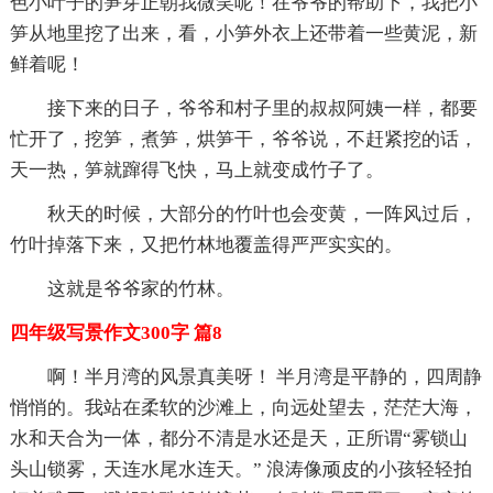
色小叶子的笋芽正朝我微笑呢！在爷爷的帮助下，我把小
笋从地里挖了出来，看，小笋外衣上还带着一些黄泥，新
鲜着呢！
接下来的日子，爷爷和村子里的叔叔阿姨一样，都要
忙开了，挖笋，煮笋，烘笋干，爷爷说，不赶紧挖的话，
天一热，笋就蹿得飞快，马上就变成竹子了。
秋天的时候，大部分的竹叶也会变黄，一阵风过后，
竹叶掉落下来，又把竹林地覆盖得严严实实的。
这就是爷爷家的竹林。
四年级写景作文300字 篇8
啊！半月湾的风景真美呀！ 半月湾是平静的，四周静
悄悄的。我站在柔软的沙滩上，向远处望去，茫茫大海，
水和天合为一体，都分不清是水还是天，正所谓“雾锁山
头山锁雾，天连水尾水连天。” 浪涛像顽皮的小孩轻轻拍