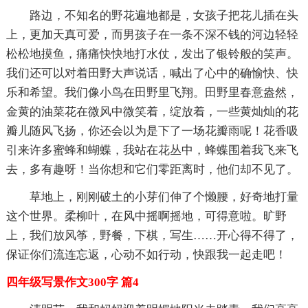
路边，不知名的野花遍地都是，女孩子把花儿插在头
上，更加天真可爱，而男孩子在一条不深不钱的河边轻轻
松松地摸鱼，痛痛快快地打水仗，发出了银铃般的笑声。
我们还可以对着田野大声说话，喊出了心中的确愉快、快
乐和希望。我们像小鸟在田野里飞翔。田野里春意盎然，
金黄的油菜花在微风中微笑着，绽放着，一些黄灿灿的花
瓣儿随风飞扬，你还会以为是下了一场花瓣雨呢！花香吸
引来许多蜜蜂和蝴蝶，我站在花丛中，蜂蝶围着我飞来飞
去，多有趣呀！当你想和它们零距离时，他们却不见了。
草地上，刚刚破土的小芽们伸了个懒腰，好奇地打量
这个世界。柔柳叶，在风中摇啊摇地，可得意啦。旷野
上，我们放风筝，野餐，下棋，写生……开心得不得了，
保证你们流连忘返，心动不如行动，快跟我一起走吧！
四年级写景作文300字 篇4