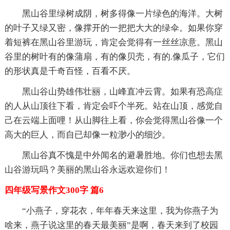
黑山谷里绿树成阴，树多得像一片绿色的海洋。大树
的叶子又绿又密，像撑开的一把把大大的绿伞。如果你穿
着短裤在黑山谷里游玩，肯定会觉得有一丝丝凉意。黑山
谷里的树叶有的像蒲扇，有的像贝壳，有的.像瓜子，它们
的形状真是千奇百怪，百看不厌。
黑山谷山势雄伟壮丽，山峰直冲云霄。如果有恐高症
的人从山顶往下看，肯定会吓个半死。站在山顶，感觉自
己在云端上面哩！从山脚往上看，你会觉得黑山谷像一个
高大的巨人，而自已却像一粒渺小的细沙。
黑山谷真不愧是中外闻名的避暑胜地。你们也想去黑
山谷游玩吗？美丽的黑山谷永远欢迎你们！
四年级写景作文300字 篇6
“小燕子，穿花衣，年年春天来这里，我为你燕子为
啥来，燕子说这里的春天最美丽”是啊，春天来到了校园