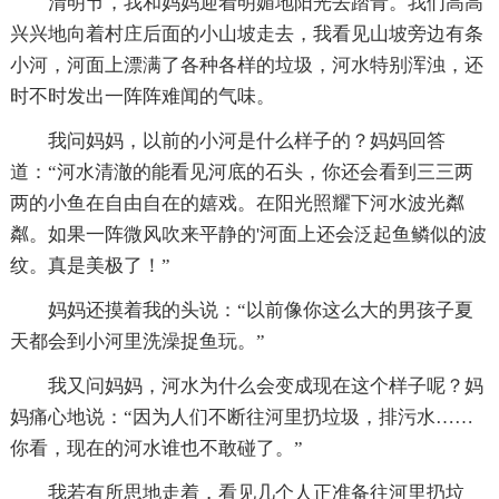
清明节，我和妈妈迎着明媚地阳光去踏青。我们高高
兴兴地向着村庄后面的小山坡走去，我看见山坡旁边有条
小河，河面上漂满了各种各样的垃圾，河水特别浑浊，还
时不时发出一阵阵难闻的气味。
我问妈妈，以前的小河是什么样子的？妈妈回答
道：“河水清澈的能看见河底的石头，你还会看到三三两
两的小鱼在自由自在的嬉戏。在阳光照耀下河水波光粼
粼。如果一阵微风吹来平静的'河面上还会泛起鱼鳞似的波
纹。真是美极了！”
妈妈还摸着我的头说：“以前像你这么大的男孩子夏
天都会到小河里洗澡捉鱼玩。”
我又问妈妈，河水为什么会变成现在这个样子呢？妈
妈痛心地说：“因为人们不断往河里扔垃圾，排污水……
你看，现在的河水谁也不敢碰了。”
我若有所思地走着，看见几个人正准备往河里扔垃