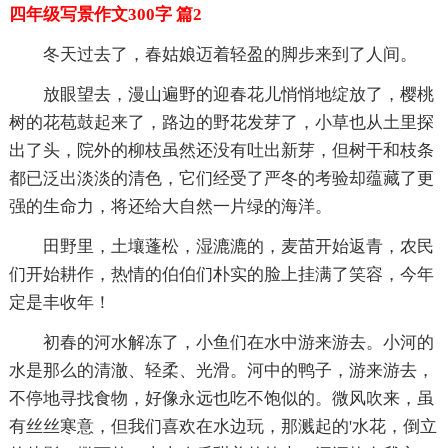
四年级写景作文300字 篇2
冬天过去了，春姑娘迈着轻盈的脚步来到了人间。
放眼望去，漫山遍野的迎春花儿悄悄地绽放了，樱桃
树的花苞鼓起来了，路边的野花发芽了，小草也从土里探
出了头，院外的柳枝虽然还没有吐出新芽，但树干和枝条
都已泛出淡淡的清色，它们经受了严冬的考验却蕴藏了更
强的生命力，将还给大自然一片绿的海洋。
田野里，土壤蓬松，湿漉漉的，麦苗开始返青，农民
们开始耕作，热情的伯伯们朴实的脸上挂满了笑容，今年
定是丰收年！
初春的河水解冻了，小鱼们在水中游来游去。小河的
水是那么的清澈、轻柔、光滑。河中的鸭子，游来游去，
不停地寻找食物，好像永远也吃不饱似的。微风吹来，虽
有丝丝寒意，但我们喜欢在水边玩，那溅起的'水花，倒立