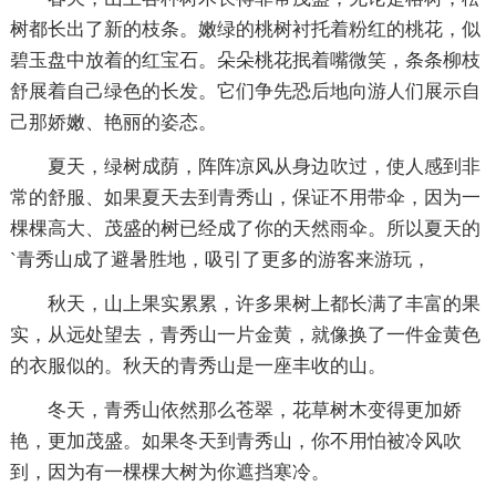
树都长出了新的枝条。嫩绿的桃树衬托着粉红的桃花，似
碧玉盘中放着的红宝石。朵朵桃花抿着嘴微笑，条条柳枝
舒展着自己绿色的长发。它们争先恐后地向游人们展示自
己那娇嫩、艳丽的姿态。
夏天，绿树成荫，阵阵凉风从身边吹过，使人感到非
常的舒服、如果夏天去到青秀山，保证不用带伞，因为一
棵棵高大、茂盛的树已经成了你的天然雨伞。所以夏天的
`青秀山成了避暑胜地，吸引了更多的游客来游玩，
秋天，山上果实累累，许多果树上都长满了丰富的果
实，从远处望去，青秀山一片金黄，就像换了一件金黄色
的衣服似的。秋天的青秀山是一座丰收的山。
冬天，青秀山依然那么苍翠，花草树木变得更加娇
艳，更加茂盛。如果冬天到青秀山，你不用怕被冷风吹
到，因为有一棵棵大树为你遮挡寒冷。