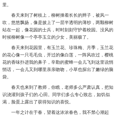
里。
春天来到了树枝上，柳树捶着长长的辫子，被风一
吹，悠悠飘扬，像是披上了一层半透明的薄纱，两颗柳树
站在一起，像花园的士兵，时时刻刻守护着校园。没风的
时候柳树像一个亭亭玉立的少女，美丽极了。
春天来到花园里，有玉兰花、珍珠梅、月季，玉兰花
的花心像一只毛毛虫，开过的像白莲，一阵风吹过，樱桃
花的香味扑进我的鼻子，辛勤的蜜蜂一会儿飞到这里说悄
悄话，一会儿又到哪里亲亲吻吻，小草也探出了嫩绿的脑
袋。
春天也来到了教师，你瞧，老师多么严肃认真，把知
识浇灌到孩子们的.心田。同学们多么专心致志，如饥似
渴，脸蛋上露出了获得知识的喜悦。
一年之计在于春，望着这浓浓春色，我不禁心潮起