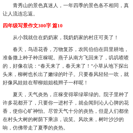
青秀山的景色真迷人，一年四季的景色各不相同，真
让人流连忘返。
四年级写景作文300字 篇10
从小我就住在奶奶家，我奶奶家的村庄可美了！
春天，鸟语花香，万物复苏，农民伯伯在田里耕地，
准备撒上种子种庄稼呢。燕子从南方飞回来了，叽叽喳喳
的，好像在说：“春天来了，春天来了！”小草从地下探出
头来，柳树也长出了嫩绿的叶子。只要春风轻轻一吹，就
好像风娃娃在帮柳姐姐梳辫子一样呢！
夏天，天气炎热，庄稼变得翠绿翠绿的。院子里种了
许多花都开了，只要你一进村子，就会闻到沁人心脾的花
香，使你心旷神怡。尽管天气十分的炎热，但是人们都坐
在村头大树的树荫下乘凉，说笑。风吹来，树叶沙沙的
响，仿佛带走了夏季的炎热。