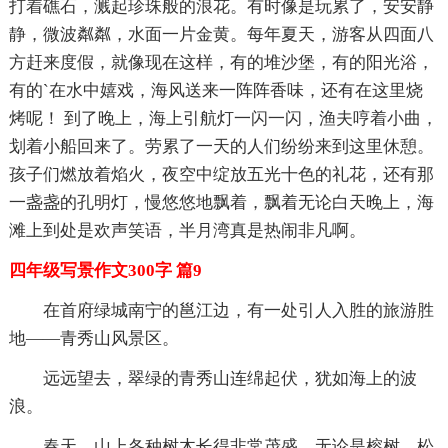
打着礁石，溅起珍珠般的浪花。有时像是玩累了，安安静
静，微波粼粼，水面一片金黄。每年夏天，游客从四面八
方赶来度假，就像现在这样，有的堆沙堡，有的阳光浴，
有的`在水中嬉戏，海风送来一阵阵香味，还有在这里烧
烤呢！ 到了晚上，海上引航灯一闪一闪，渔夫哼着小曲，
划着小船回来了。劳累了一天的人们纷纷来到这里休憩。
孩子们燃放着焰火，夜空中绽放五光十色的礼花，还有那
一盏盏的孔明灯，慢悠悠地飘着，飘着无论白天晚上，海
滩上到处是欢声笑语，半月湾真是热闹非凡啊。
四年级写景作文300字 篇9
在首府绿城南宁的邕江边，有一处引人入胜的旅游胜
地——青秀山风景区。
远远望去，翠绿的青秀山连绵起伏，犹如海上的波
浪。
春天，山上各种树木长得非常茂盛，无论是榕树，松