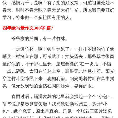
伏，感慨万千，是啊！有了党的好政策，何愁祖国处处不
春天、时时不春天呢？春天是大好时光，所以我们要好好
学习，将来做一个多祖国有用的人。
四年级写景作文300字 篇7
爷爷家的后面，有一片竹林。
一走进竹林，啊！顿时惊呆了。一排排翠绿的竹子像
哨兵一样挺立在那，可威武了！抬头望去，那些翠竹像商
量好似的，叶子都往里长，层层叠叠的`在一块儿，不留
一点儿缝隙。太阳在竹林上空，耀眼无比地悬挂着。阳光
穿过竹叶空隙照下来，犹如利箭。阳光随着竹叶在风中摇
晃，像无数飘动的金箔在闪闪烁烁，晃你的眼。
春雨过后，铺满麦麸的地里就会拱起一个个“小包”，
爷爷说那是春笋冒尖啦！我兴致勃勃地跑去，扒开“小
包”，瞧个究竟，原来是真的。只见一个张着三四片淡绿