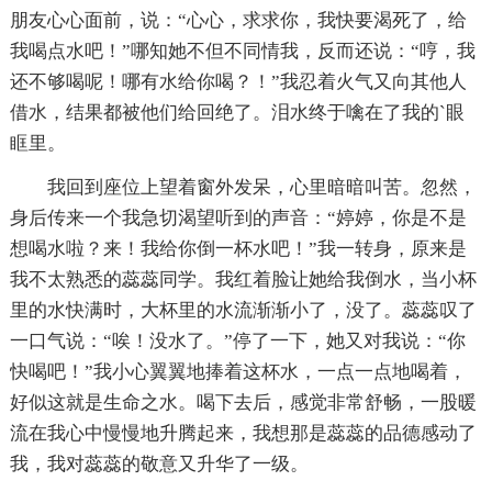
朋友心心面前，说：“心心，求求你，我快要渴死了，给
我喝点水吧！”哪知她不但不同情我，反而还说：“哼，我
还不够喝呢！哪有水给你喝？！”我忍着火气又向其他人
借水，结果都被他们给回绝了。泪水终于噙在了我的`眼
眶里。
我回到座位上望着窗外发呆，心里暗暗叫苦。忽然，
身后传来一个我急切渴望听到的声音：“婷婷，你是不是
想喝水啦？来！我给你倒一杯水吧！”我一转身，原来是
我不太熟悉的蕊蕊同学。我红着脸让她给我倒水，当小杯
里的水快满时，大杯里的水流渐渐小了，没了。蕊蕊叹了
一口气说：“唉！没水了。”停了一下，她又对我说：“你
快喝吧！”我小心翼翼地捧着这杯水，一点一点地喝着，
好似这就是生命之水。喝下去后，感觉非常舒畅，一股暖
流在我心中慢慢地升腾起来，我想那是蕊蕊的品德感动了
我，我对蕊蕊的敬意又升华了一级。