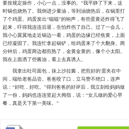
要按规定操作，小心一点，没事的。”我平静了下来，这
时锅也烧热了。我倒进少量油，等到油烧热后，在锅里打
了个鸡蛋。鸡蛋发出“嗞嗞”的响声，有些蛋黄还炸得飞了
起来，吓得我连连后退，生怕炸伤了自己。过了一会儿，
我小心翼翼地走近锅边一看，鸡蛋的边缘已经焦黄，上面
已经凝固了。我连忙拿起锅铲，给鸡蛋来了个大翻身。两
分钟后，鸡蛋两边都煎熟了，金黄金黄的，像个小太阳。
我在上面洒了些酱油，看上去真诱人。
我拿出吐司面包，抹上沙拉酱，把煎好的'蛋夹在中
间，端给老爸品尝。爸爸咬了口，立马赞不绝口，连声
说：“好吃，好吃。”得到爸爸的好评后，我立刻给妈妈做
了一份，妈妈也连连竖起大拇指，说：“女儿做的爱心早
餐，真是天下第一美味。”