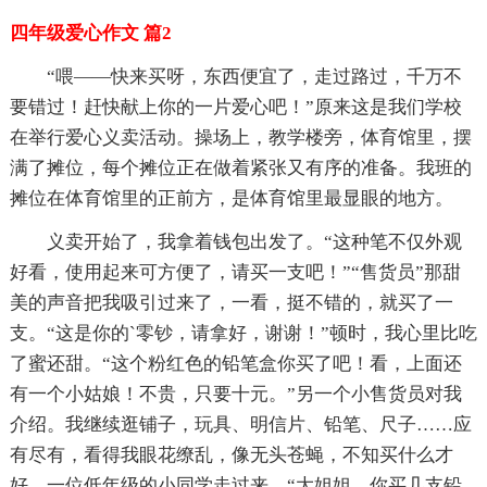
四年级爱心作文 篇2
“喂——快来买呀，东西便宜了，走过路过，千万不
要错过！赶快献上你的一片爱心吧！”原来这是我们学校
在举行爱心义卖活动。操场上，教学楼旁，体育馆里，摆
满了摊位，每个摊位正在做着紧张又有序的准备。我班的
摊位在体育馆里的正前方，是体育馆里最显眼的地方。
义卖开始了，我拿着钱包出发了。“这种笔不仅外观
好看，使用起来可方便了，请买一支吧！”“售货员”那甜
美的声音把我吸引过来了，一看，挺不错的，就买了一
支。“这是你的`零钞，请拿好，谢谢！”顿时，我心里比吃
了蜜还甜。“这个粉红色的铅笔盒你买了吧！看，上面还
有一个小姑娘！不贵，只要十元。”另一个小售货员对我
介绍。我继续逛铺子，玩具、明信片、铅笔、尺子……应
有尽有，看得我眼花缭乱，像无头苍蝇，不知买什么才
好。一位低年级的小同学走过来，“大姐姐，你买几支铅