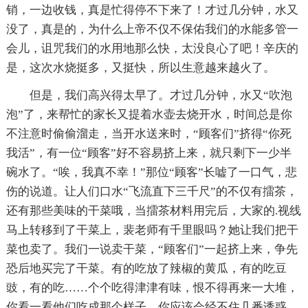
销，一边收钱，真是忙得停不下来了！才过几分钟，水又
没了，真是的，为什么上帝不仅不保佑我们的水能多管一
会儿，诅咒我们的水用地那么快，太没良心了吧！辛庆的
是，这次水烧挺多，又挺快，所以生意越来越火了。
但是，我们高兴得太早了。才过几分钟，水又“吹泡
泡”了，来帮忙的家长又提着水壶去烧开水，时间总是你
不注意时偷偷溜走，当开水送来时，“顾客们”挤得“你死
我活”，有一位“顾客”好不容易挤上来，就只剩下一少半
碗水了。“唉，我真不幸！”那位“顾客”长嘘了一口气，悲
伤的说道。让人们口水“飞流直下三千尺”的不仅有擂茶，
还有那些美味的干菜哦，当擂茶材料用完后，大家的.视线
马上转移到了干菜上，裴老师有千里眼吗？她让我们把干
菜也卖了。我们一说卖干菜，“顾客们”一起挤上来，争先
恐后地买完了干菜。有的吃放了辣椒的黄瓜，有的吃豆
豉，有的吃……个个吃得津津有味，恨不得再来一大堆，
你看一看他们吃成那个样子，你应该会经不住几番诱惑，