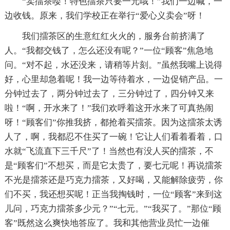
“卖擂茶喽！特色擂茶只要一元哦！”我们一边喊，一
边收钱。原来，我们学校正在举行“爱心义卖会”呀！
我们擂茶区的生意红红火火的，服务台前挤满了
人。“我都交钱了，怎么还没有呢？”一位“顾客”焦急地
问。“对不起，水还没来，请稍等片刻。”虽然我嘴上说得
好，心里却急着呢！我一边等待着水，一边促销产品。一
分钟过去了，两分钟过去了，三分钟过了，四分钟又来
啦！“啊，开水来了！”我们欢呼着这开水来了可真热闹
呀！“顾客们”你推我挤，都抢着买擂茶。因为这擂茶太诱
人了，啊，我都忍不住买了一碗！它让人们看着看着，口
水就“飞流直下三千尺”了！当然也有没人买的擂茶，不
是“顾客们”不想买，而是它太贵了，要七元呢！再说擂茶
不光是擂茶还是巧克力擂茶，又好喝，又能解除疲劳，你
们不买，我还想买呢！正当我掏钱时，一位“顾客”来到这
儿问，巧克力擂茶多少元？”“七元。”“我买了。”那位“顾
客”既然这么爽快地答应了。我和其他营业员忙一边催