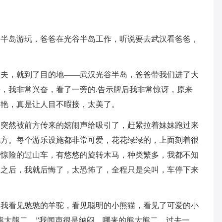
谷半岛游玩，爸爸在光谷半岛工作，听说要去武汉看爸爸，
功夫，就到了目的地——武汉光谷半岛，爸爸带我们进了大
，我非常兴奋，看了一旁的.告示牌后我非常惊讶，原来
鲜艳，真是让人目不暇接，太美了。
们突然被前方传来的嬉闹声给吸引了，赶紧拉着妹妹跑过来
地方。每个游乐设施都非常可爱，花花绿绿的，上面刻着很
有惊险的过山车，有悠悠的旋转木马，种类繁多，我都不知
动之后，我就后悔了，太恐怖了，全程只是尖叫，车停下来
，我看见憨憨的羊驼，看见聪明的小熊猫，看见了可爱的小
熊大熊二。”我闻声很是纳闷，哪来的熊大熊二，过去一