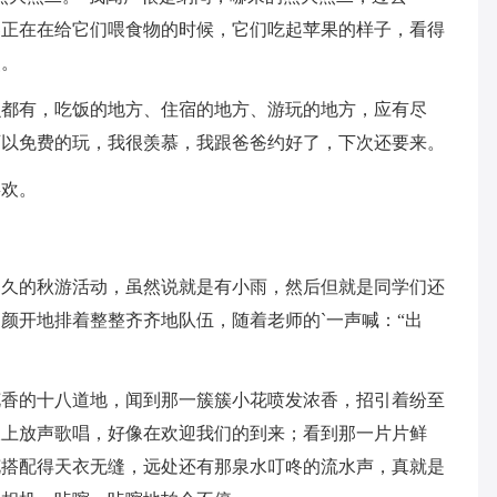
客正在在给它们喂食物的时候，它们吃起苹果的样子，看得
熊。
么都有，吃饭的地方、住宿的地方、游玩的地方，应有尽
可以免费的玩，我很羡慕，我跟爸爸约好了，下次还要来。
喜欢。
已久的秋游活动，虽然说就是有小雨，然后但就是同学们还
颜开地排着整整齐齐地队伍，随着老师的`一声喊：“出
花香的十八道地，闻到那一簇簇小花喷发浓香，招引着纷至
枝上放声歌唱，好像在欢迎我们的到来；看到那一片片鲜
花搭配得天衣无缝，远处还有那泉水叮咚的流水声，真就是