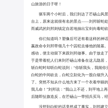
山旅游的日子呀！
驱车两个小时后，我们到达了芒砀山风
台上，原来这就很有名的景点——刘邦斩蛇
而威武的刘邦则镇定自若地抽出宝剑向毒蛇
你们知道吗？塑像后可还有着这样的神
嬴政命令刘邦带领几十个囚犯去修他的陵墓
感动，便主动留下来跟刘邦做事。由于放走
于是带着犯人们来到芒砀山准备在这儿隐居
斩白蛇时却听白蛇说到：“你斩我头，我闹你
白蛇的中间砍去，白蛇立刻化为一股白烟升入
了。突然不知从什么地方来了一个衣着华丽的
我儿命！”刘邦说：“我山上不还，到平地上
后随即扯旗造反，在芒砀山一带招兵买马，经数
没想到白蛇的话竟然成了事实，刘邦建