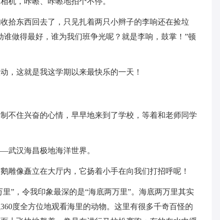
照相机，咔嚓、咔嚓地拍个不停。
说收拾东西回去了，只见扎着两只小辫子的李响还在捡垃
动谁做得最好，谁为我们班争光呢？就是李响，鼓掌！”顿
激动，这就是我这学期以来最快乐的一天！
抑制不住兴奋的心情，早早地来到了学校，等着和老师同学
——武汉海昌极地海洋世界。
企鹅雕像矗立在大厅内，它扬着小手在向我们打招呼呢！
万里”，令我印象最深的是“海底两万里”。海底两万里其实
360度全方位地观看海里的动物。这里有很多千奇百怪的