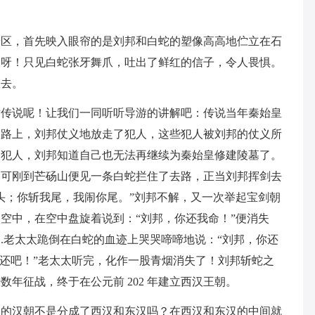
景区，首先映入眼帘的是刘邦和白蛇的塑像高高地伫立在石
处呀！只见白蛇张牙舞爪，吐出了鲜红的信子，令人畏惧。
砍去。
话传说呢！让我们一同听听导游的讲解吧：传说当年秦始皇
。路上，刘邦仗义地放走了犯人，这些犯人被刘邦的仗义所
了犯人，刘邦知道自己也无法再继续为秦始皇修建陵墓了。
，可刚到芒砀山便见一条白蛇拦住了去路，正当刘邦挥剑去
头；你斩我尾，我闹你尾。”刘邦不解，又一次举起宝剑朝
空中，在空中盘旋着说到：“刘邦，你还我命！”便消失
.老太太跪倒在白蛇的血迹上哭哭啼啼地说：“刘邦，你还
再还吧！”老太太听完，化作一股青烟消失了！刘邦斩蛇之
年征战，终于在公元前 202 年建立西汉王朝。
立的汉朝不是分成了西汉和东汉吗？在西汉和东汉的中间就