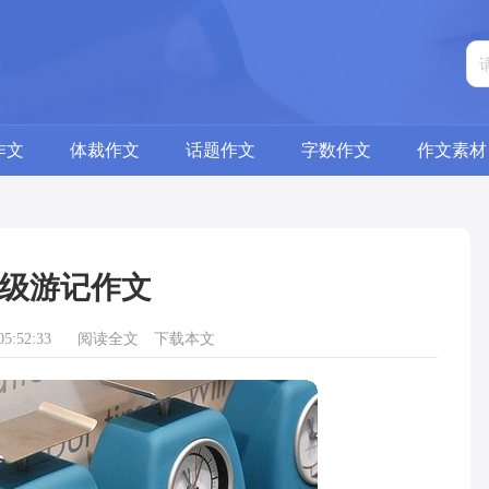
作文
体裁作文
话题作文
字数作文
作文素材
级游记作文
5:52:33
阅读全文
下载本文