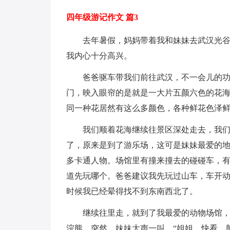
四年级游记作文 篇3
去年暑假，妈妈带着我和妹妹去武汉光
我内心十分高兴。
爸爸驱车带我们前往武汉，不一会儿的
门，映入眼帘的是就是一大片五颜六色的花海
同一种花居然有这么多颜色，各种鲜花色泽
我们顺着花海继续往景区深处走去，我
了，原来是到了游乐场，这可是妹妹最爱的
多卡通人物。场馆里有撞来撞去的碰碰车，
道先玩哪个。爸爸建议我先玩过山车，车开
时候我已经晕得找不到东南西北了。
继续往里走，就到了我最爱的动物场馆
浣熊。突然，妹妹大声一叫，“姐姐，快看，