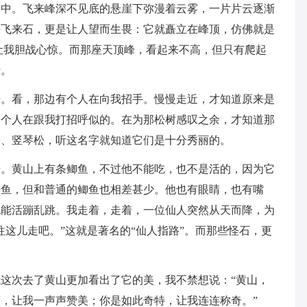
峰中。飞来峰深不见底的悬崖下弥漫着云雾，一片片云逐渐
块飞来石，更是让人望而生畏：它就矗立在峰顶，仿佛就是
让我胆战心惊。而那座天顶峰，看起来不高，但只有爬起
吁。
来。看，那边有个人在向我招手。慢慢走近，才知道原来是
一个人在跟我打招呼似的。在为那松树感叹之余，才知道那
松、竖琴松，听这名字就知道它们是十分秀丽的。
来。黄山上有条鲫鱼，不过他不能吃，也不是活的，因为它
鲫鱼，但和普通的鲫鱼也相差甚少。他也有眼睛，也有嘴
也能活蹦乱跳。我走着，走着，一位仙人突然从天而降，为
往这儿走吧。”这就是著名的“仙人指路”。而那些怪石，更
这次去了黄山更加看出了它的美，我不禁想说：“黄山，
，让我一声声赞美；你是如此奇特，让我连连称奇。”