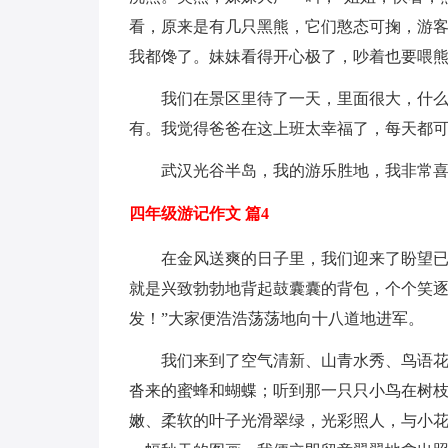
看，原来是有几只黑熊，它们憨态可掬，游
我都馋了。妹妹看得开心极了，吵着也要喂
我们在景区里待了一天，里面很大，什
有。我觉得爸爸在这上班太幸福了，每天都
武汉光谷半岛，我的游乐胜地，我非常
四年级游记作文 篇4
在金风送爽的日子里，我们迎来了盼望
就是兴致勃勃地背起鼓囊囊的背包，个个笑逐
发！”大家便浩浩荡荡地向十八道地进军。
我们来到了空气清新、山青水秀、鸟语
沓来的蜜蜂和蝴蝶；听到那一只只小鸟在树
嫩、柔软的叶子光滑翠绿，光彩照人，与小