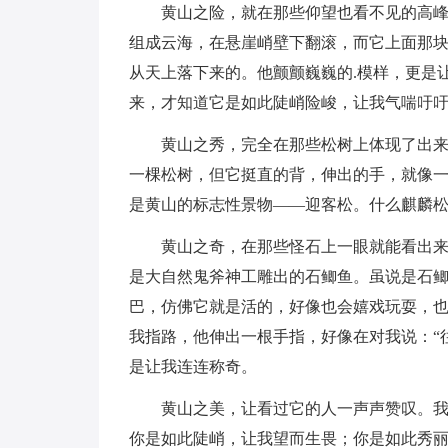
黄山之险，就在那些仰望也看不见的高
组成云海，在悬崖峭壁下翻滚，而它上面那
从天上落下来的。他颤颤巍巍的.模样，更是
来，才知道它是如此陡峭险峻，让我气喘吁
黄山之秀，完全在那些松树上体现了出
一棵松树，但它挺直的背，伸出的手，就像
是黄山的标志性景物——迎客松。什么麒麟
黄山之奇，在那些怪石上一眼就能看出
是大自然鬼斧神工雕出的石鲫鱼。虽说是石
巴，仿佛它就是活的，好像也会嬉戏玩耍，
我指路，他伸出一根手指，好像在对我说：“
是让我连连称奇。
黄山之美，让看过它的人一声声赞叹。我
你是如此陡峭，让我望而生畏；你是如此秀丽