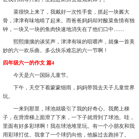
菜很快上来了，我戴好一次性手套，抓起一块酱大
骨，津津有味地啃了起来。而爸爸妈妈却对酸菜鱼情有独
钟，一块又一块的鱼肉快速地消失在了他们口中……
熙熙攘攘的谈笑声，津津有味的咀嚼声，就像一首美
妙的六一欢乐曲。多么快乐难忘的六一节啊！
四年级六一的作文 篇4
今天是六一国际儿童节。
下午，天空下着蒙蒙细雨，妈妈带我去天子儿童世界
玩。
一来到那里，球池就吸引了我的好奇心。我爬上梯
子，在滑滑梯上面滑了下来，一下子就滑到了球池。哇，
里面有好多彩球啊！我在球池堆里玩。有一个小朋友和我
用彩球打仗。我拿了一个球扔向他，他躲过去跑掉了。