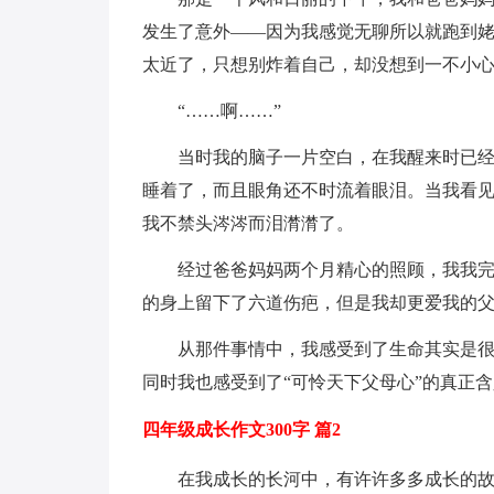
发生了意外——因为我感觉无聊所以就跑到
太近了，只想别炸着自己，却没想到一不小
“……啊……”
当时我的脑子一片空白，在我醒来时已经
睡着了，而且眼角还不时流着眼泪。当我看见
我不禁头涔涔而泪潸潸了。
经过爸爸妈妈两个月精心的照顾，我我
的身上留下了六道伤疤，但是我却更爱我的
从那件事情中，我感受到了生命其实是
同时我也感受到了“可怜天下父母心”的真正
四年级成长作文300字 篇2
在我成长的长河中，有许许多多成长的