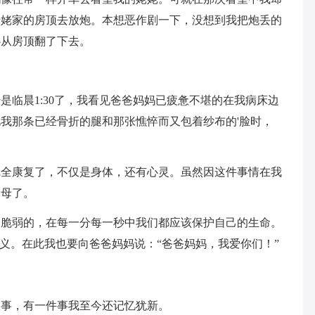
姥姥家的房顶去放炮。本想恶作剧一下，没想到我把炮丢的
心从房顶翻了下去。
是临晨1:30了，我看见爸爸妈妈已疲惫不堪的在我病床边
我那条已经骨折的腿和那张憔悴而又包着纱布的'脸时，
完全康复了，不仅是身体，还有心灵。虽然因这件事情在我
父母了。
很脆弱的，在每一分每一秒中我们都应该保护自己的生命。
含义。在此我也要向爸爸妈妈说：“爸爸妈妈，我爱你们！”
故事，有一件事我至今还记忆犹新。