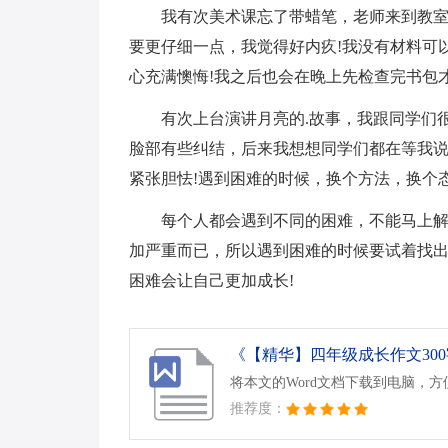
我有次美术课忘了带蜡笔，老师来到教
要更仔细一点，我觉得好内疚!我没有材料可
心充满懊悔!我之后也会在晚上先检查完书包
有次上台演讲月亮的.故事，我跟同学们
脸部有些纠结，后来我想想同学们都在等我
紧张胆怯!遇到困难的时候，换个方法，换个
每个人都会遇到不同的困难，不能马上
加严重而已，所以遇到困难的时候要试着找
困难会让自己更加成长!
《【精华】四年级成长作文300字
将本文的Word文档下载到电脑，
推荐度：