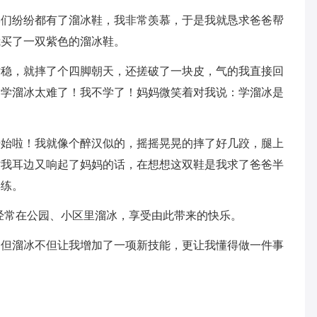
学们纷纷都有了溜冰鞋，我非常羡慕，于是我就恳求爸爸帮
我买了一双紫色的溜冰鞋。
站稳，就摔了个四脚朝天，还搓破了一块皮，气的我直接回
：学溜冰太难了！我不学了！妈妈微笑着对我说：学溜冰是
开始啦！我就像个醉汉似的，摇摇晃晃的摔了好几跤，腿上
时我耳边又响起了妈妈的话，在想想这双鞋是我求了爸爸半
再练。
经常在公园、小区里溜冰，享受由此带来的快乐。
，但溜冰不但让我增加了一项新技能，更让我懂得做一件事