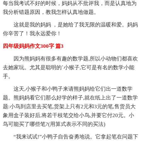
每当我考试不好的时候，妈妈从不批评我，而是认真地为
我分析错题原因，教我怎样认真地做题。
这就是我的妈妈 ，是她给了我无限的温暖和爱。妈妈
你辛苦了！我永远爱你！
四年级妈妈作文300字 篇3
因为熊妈妈有很多有趣的数学题,所以小动物们都喜欢
去她家玩。尤其是聪明的`小猴子,它可是有名的数学小能
手。
这天,小猴子和小鸭子来请熊妈妈给它们出一道数学
题。熊妈妈看它们那么好学的样子,就在纸上出了一道数学
题:小鸟到店里去买笔,货架上只有2元和3元的笔,售货员大
象用盒子装好后,将若干枝笔交给小鸟,并要它付20元。小
鸟可能买了哪些笔?(用算式表示不同的买法)
“我来试试!”小鸭子自告奋勇地说。它拿起笔在问题下