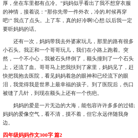
厚，坐在车里都有点冷。”妈妈似乎看出了我不想穿衣服
的神情，接着说：“那你先带一件外衣，冷的.时候再穿
吧!” 我点了点头。上了车，真的好冷啊!心想:以后我一定
要听妈妈的话。
还有一次，妈妈带我去外婆家玩儿，那里的路有很多
小石头。我正和一个哥哥玩儿，我们在小路上跑着。突
然，一个不小心，我被石头绊倒了，额头撞到了一个石头
上，还流了血。哥哥马上把我扶到了家里，妈妈见了，赶
快把我抱去医院，看见妈妈着急的眼神和已经流下的眼
泪，我觉得我是世界上最幸福的孩子。到了医院后，伤口
被缝了几针，到现在额头上还有一个伤疤。
妈妈的爱是一片无边的大海，能包容许许多多的过错;
妈妈的爱像空气，看不清，摸不着，但它永远伴随我身
边。
四年级妈妈作文300字 篇2