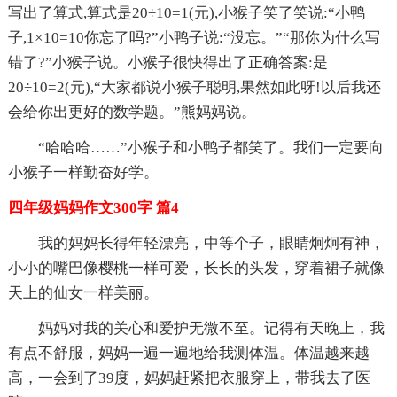
写出了算式,算式是20÷10=1(元),小猴子笑了笑说:“小鸭
子,1×10=10你忘了吗?”小鸭子说:“没忘。”“那你为什么写
错了?”小猴子说。小猴子很快得出了正确答案:是
20÷10=2(元),“大家都说小猴子聪明,果然如此呀!以后我还
会给你出更好的数学题。”熊妈妈说。
“哈哈哈……”小猴子和小鸭子都笑了。我们一定要向
小猴子一样勤奋好学。
四年级妈妈作文300字 篇4
我的妈妈长得年轻漂亮，中等个子，眼睛炯炯有神，
小小的嘴巴像樱桃一样可爱，长长的头发，穿着裙子就像
天上的仙女一样美丽。
妈妈对我的关心和爱护无微不至。记得有天晚上，我
有点不舒服，妈妈一遍一遍地给我测体温。体温越来越
高，一会到了39度，妈妈赶紧把衣服穿上，带我去了医