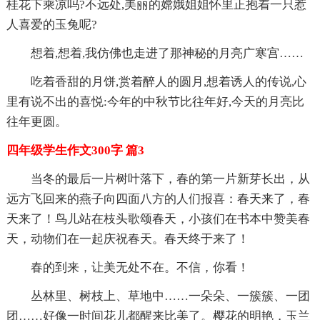
桂花下乘凉吗?不远处,美丽的嫦娥姐姐怀里正抱着一只惹
人喜爱的玉兔呢?
想着,想着,我仿佛也走进了那神秘的月亮广寒宫……
吃着香甜的月饼,赏着醉人的圆月,想着诱人的传说,心
里有说不出的喜悦:今年的中秋节比往年好,今天的月亮比
往年更圆。
四年级学生作文300字 篇3
当冬的最后一片树叶落下，春的第一片新芽长出，从
远方飞回来的燕子向四面八方的人们报喜：春天来了，春
天来了！鸟儿站在枝头歌颂春天，小孩们在书本中赞美春
天，动物们在一起庆祝春天。春天终于来了！
春的到来，让美无处不在。不信，你看！
丛林里、树枝上、草地中……一朵朵、一簇簇、一团
团……好像一时间花儿都醒来比美了。樱花的明艳，玉兰