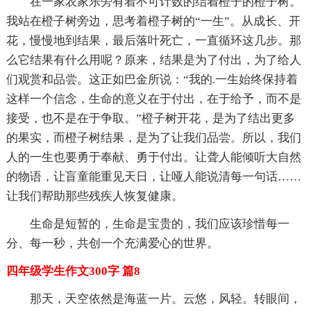
在一家农家乐旁有着不可计数的结着橙子的橙子树。
我站在橙子树旁边，思考着橙子树的“一生”。从成长、开
花，慢慢地到结果，最后落叶死亡，一直循环这几步。那
么它结果有什么用呢？原来，结果是为了付出，为了给人
们观赏和品尝。这正如巴金所说：“我的.一生始终保持着
这样一个信念，生命的意义在于付出，在于给予，而不是
接受，也不是在于争取。”橙子树开花，是为了结出更多
的果实，而橙子树结果，是为了让我们品尝。所以，我们
人的一生也要勇于奉献、勇于付出。让聋人能倾听大自然
的物语，让盲童能重见天日，让哑人能说清每一句话……
让我们帮助那些残疾人恢复健康。
生命是短暂的，生命是宝贵的，我们应该珍惜每一
分、每一秒，共创一个充满爱心的世界。
四年级学生作文300字 篇8
那天，天空依然是海蓝一片。云悠，风轻。转眼间，