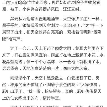
上的'人们急急忙忙跑回家，邻居奶奶也到院子里收起衣
服、被子。小狗兴奋得摆起尾巴，汪汪直叫。
黑云从西边铺天盖地地涌来，天空像泼了墨汁一样，
黑乎乎的。很快我看到天空划过一道道闪电，“之”字一下
展现了出来，把天空照得白亮亮的，紧接着便听到“轰隆
隆”地雷声。
过了一会儿，天上下起了倾盆大雨，黄豆大的雨点下
来了，打在窗边叭叭直响，雨点打在地上溅起了水花，水
花晶莹剔透，像一个个水晶球，不一会地上就积满了水。
远远望去，天地间白茫茫的一片，像巨大的珠帘。
雨渐渐小了，天空中黑云散去，白云接替了它。突
然，稚嫩的童声惊醒了正陶醉于景色的我：“大家快看，
彩虹出现了。”我一听，抬头望去，真的，彩虹仿佛是天
上的仙女织出来的布，横跨半空。