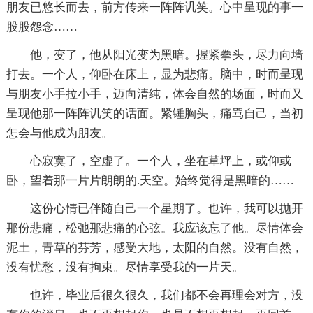
朋友已悠长而去，前方传来一阵阵讥笑。心中呈现的事一
股股怨念……
他，变了，他从阳光变为黑暗。握紧拳头，尽力向墙
打去。一个人，仰卧在床上，显为悲痛。脑中，时而呈现
与朋友小手拉小手，迈向清纯，体会自然的场面，时而又
呈现他那一阵阵讥笑的话面。紧锤胸头，痛骂自己，当初
怎会与他成为朋友。
心寂寞了，空虚了。一个人，坐在草坪上，或仰或
卧，望着那一片片朗朗的.天空。始终觉得是黑暗的……
这份心情已伴随自己一个星期了。也许，我可以抛开
那份悲痛，松弛那悲痛的心弦。我应该忘了他。尽情体会
泥土，青草的芬芳，感受大地，太阳的自然。没有自然，
没有忧愁，没有拘束。尽情享受我的一片天。
也许，毕业后很久很久，我们都不会再理会对方，没