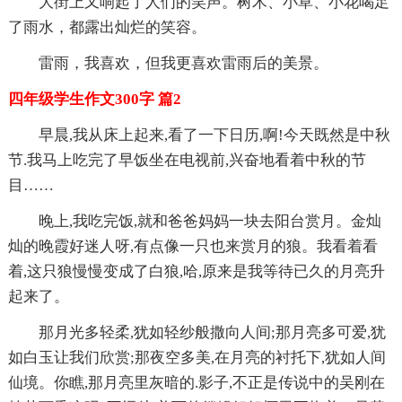
大街上又响起了人们的笑声。树木、小草、小花喝足
了雨水，都露出灿烂的笑容。
雷雨，我喜欢，但我更喜欢雷雨后的美景。
四年级学生作文300字 篇2
早晨,我从床上起来,看了一下日历,啊!今天既然是中秋
节.我马上吃完了早饭坐在电视前,兴奋地看着中秋的节
目……
晚上,我吃完饭,就和爸爸妈妈一块去阳台赏月。金灿
灿的晚霞好迷人呀,有点像一只也来赏月的狼。我看着看
着,这只狼慢慢变成了白狼,哈,原来是我等待已久的月亮升
起来了。
那月光多轻柔,犹如轻纱般撒向人间;那月亮多可爱,犹
如白玉让我们欣赏;那夜空多美,在月亮的衬托下,犹如人间
仙境。你瞧,那月亮里灰暗的.影子,不正是传说中的吴刚在