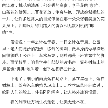
的淡雅，桃花的清新，郁金香的高贵，李子花的`素雅，
山茶花的娇媚……百花齐放，争奇斗艳，形成姹紫嫣红的
一片，让许多过路人的目光停留在那一朵朵张着笑脸的花
儿身上。四周只听得到路人的赞叹和无数相机的“咔
嚓”声。
俗话说：一年之计在于春、一日之计在于晨。公园
里：老人们跑步的跑步，练剑的练剑，做早操的做早操热
闹得很呢！公路上，车水马龙，到处都是上班族繁忙的脚
步。而学校里，响着学生们郎朗的读书声，窗外树枝上的
麻雀也“叽叽”地叫着，似乎在赞叹些什么。
下雨了，细小的雨滴落在马路上、落在屋檐上、落在
树枝上、落在汽车的挡风玻璃上……丝丝凉风轻轻吹过，
吹到人们的脸上，伴着阵阵蝉声，让人格外凉爽惬意。
春的到来让万物生机蓬勃，让美无处不在。