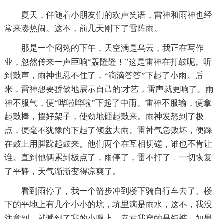
夏天，伴随着小朋友们的欢声笑语，雷神和雨神也经
常来凑热闹。这不，前几天刚下了雷阵雨。
那是一个闷热的下午，天空满是乌云，我正在写作
业，忽然传来一声巨响“轰隆隆！”这是雷神在打鼓呢。听
到鼓声，雨神也忍不住了，“滴滴答答”下起了小雨。后
来，雷神想要骄傲地展示自己的'才艺，雷声就更响了。雨
神不服气，便“哗啦哗啦”下起了中雨。雷神不服输，便拿
起鼓棒，摆好架子，使劲地砸起鼓来。雨神发怒到了极
点，便毫不犹豫的下起了倾盆大雨。雷神气急败坏，便踩
在鼓上用脚跺起鼓来。他们两个在互相切磋，谁也不肯让
谁。直到他俩累到极点了，雨停了，雷不打了，一切恢复
了平静，天气渐渐变得凉爽了。
看到雨停了，我一个箭步冲到楼下骑自行车去了。楼
下的平地上有几个小小的坑，坑里满是雨水，这不，我没
注意到，就溅到了我的小腿上。幸亏我穿的是短裤，如果