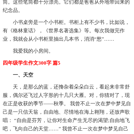
筒。这些笔筒都十分漂亮。它们都是爸爸从外地带回来的
纪念品。
小书桌旁是一个小书柜。书柜上有不少书，比如说，
有《格林童话》，《世界名著选集》等。每次我做完作
业，我就会从小书柜里抽出几本书，消消“愁”……
我爱我的小房间。
四年级学生作文300字 篇5
一、天空
天，是那么的蓝，还搀杂着朵朵白云，看起来非常舒
服，偶尔还飞过人字形的十几只大雁。对，你猜对了，现
在正是收获的季节——秋季。 我曾不止一次在梦中梦见自
己是一只信天翁，自由地、尽情地在海上翱翔，还放声歌
唱： “自由是芬芳，让你对生命产生无尽的渴望;自由地飞
吧，飞向自己的天堂……” 我曾不止一次在梦中梦见自己