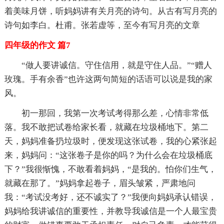
着美味月饼，听妈妈讲有关月亮的诗句。从古有写月亮的
诗句如李白。杜甫。张若虚等，至今有写月亮的文章
四年级的作文 篇7
“做人要讲诚信。守住信用，就是守住人品。”“赠人
玫瑰。手有余香”也许这两句简短的话语可以说是我的家
风。
初一那回，我第一次考试考得那么差，心情非常低
落。我不敢把试卷给家长看，就藏在垃圾桶地下。第二
天，妈妈准备扔垃圾时，便发现这张试卷，我的心紧张起
来，妈妈问：“这张卷子是你的吗？为什么会在垃圾桶底
下？”我很惭愧，不敢看着妈妈，“是我的。怕你们生气，
就藏在那了。”妈妈拿起卷子，眉头皱紧，严肃地问
我：“考试没考好，还不诚实了？”我便向妈妈承认错误，
妈妈给我讲诚信的重要性，并教导我诚信是一个人最宝贵