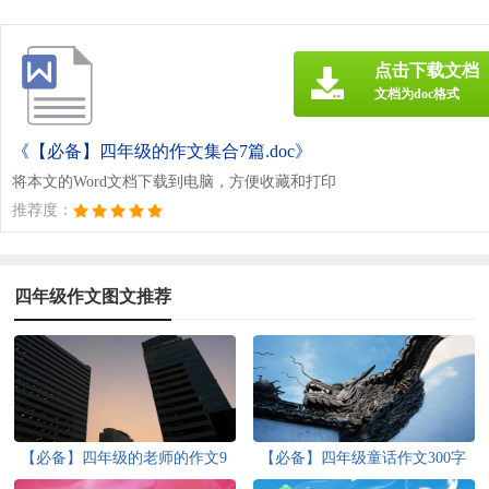
点击下载文档
文档为doc格式
《【必备】四年级的作文集合7篇.doc》
将本文的Word文档下载到电脑，方便收藏和打印
推荐度：
四年级作文图文推荐
【必备】四年级的老师的作文9
【必备】四年级童话作文300字