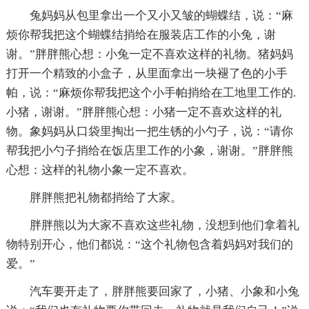
兔妈妈从包里拿出一个又小又皱的蝴蝶结，说：“麻
烦你帮我把这个蝴蝶结捎给在服装店工作的小兔，谢
谢。”胖胖熊心想：小兔一定不喜欢这样的礼物。猪妈妈
打开一个精致的小盒子，从里面拿出一块褪了色的小手
帕，说：“麻烦你帮我把这个小手帕捎给在工地里工作的.
小猪，谢谢。”胖胖熊心想：小猪一定不喜欢这样的礼
物。象妈妈从口袋里掏出一把生锈的小勺子，说：“请你
帮我把小勺子捎给在饭店里工作的小象，谢谢。”胖胖熊
心想：这样的礼物小象一定不喜欢。
胖胖熊把礼物都捎给了大家。
胖胖熊以为大家不喜欢这些礼物，没想到他们拿着礼
物特别开心，他们都说：“这个礼物包含着妈妈对我们的
爱。”
汽车要开走了，胖胖熊要回家了，小猪、小象和小兔