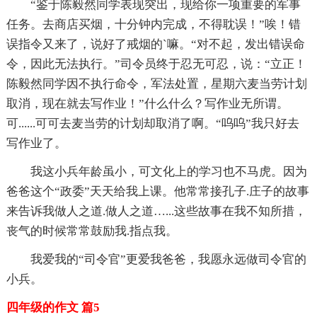
“鉴于陈毅然同学表现突出，现给你一项重要的军事
任务。去商店买烟，十分钟内完成，不得耽误！”唉！错
误指令又来了，说好了戒烟的`嘛。“对不起，发出错误命
令，因此无法执行。”司令员终于忍无可忍，说：“立正！
陈毅然同学因不执行命令，军法处置，星期六麦当劳计划
取消，现在就去写作业！”什么什么？写作业无所谓。
可......可可去麦当劳的计划却取消了啊。“呜呜”我只好去
写作业了。
我这小兵年龄虽小，可文化上的学习也不马虎。因为
爸爸这个“政委”天天给我上课。他常常接孔子.庄子的故事
来告诉我做人之道.做人之道…...这些故事在我不知所措，
丧气的时候常常鼓励我.指点我。
我爱我的“司令官”更爱我爸爸，我愿永远做司令官的
小兵。
四年级的作文 篇5