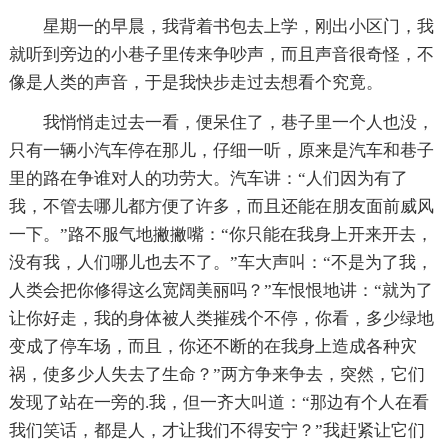
星期一的早晨，我背着书包去上学，刚出小区门，我
就听到旁边的小巷子里传来争吵声，而且声音很奇怪，不
像是人类的声音，于是我快步走过去想看个究竟。
我悄悄走过去一看，便呆住了，巷子里一个人也没，
只有一辆小汽车停在那儿，仔细一听，原来是汽车和巷子
里的路在争谁对人的功劳大。汽车讲：“人们因为有了
我，不管去哪儿都方便了许多，而且还能在朋友面前威风
一下。”路不服气地撇撇嘴：“你只能在我身上开来开去，
没有我，人们哪儿也去不了。”车大声叫：“不是为了我，
人类会把你修得这么宽阔美丽吗？”车恨恨地讲：“就为了
让你好走，我的身体被人类摧残个不停，你看，多少绿地
变成了停车场，而且，你还不断的在我身上造成各种灾
祸，使多少人失去了生命？”两方争来争去，突然，它们
发现了站在一旁的.我，但一齐大叫道：“那边有个人在看
我们笑话，都是人，才让我们不得安宁？”我赶紧让它们