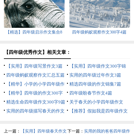
汇编9篇
【精选】四年级启示作文集合8
四年级蚂蚁观察作文300字4篇
篇
【四年级优秀作文】相关文章：
【实用】四年级写景作文3篇
【实用】四年级作文300字锦
四年级蚂蚁观察作文汇总五篇
集5篇
实用的四年级过年作文3篇
【精华】小学的小学四年级作
精选四年级的作文锦集7篇
文1200字集锦7篇
【精华】四年级的作文300字
四年级盼春节作文4篇
合集九篇
精选生命四年级作文300字9篇
关于春天的小学四年级作文
实用的四年级描写春天的作文
400字8篇
【推荐】假如我是四年级作文
合集六篇
300字汇总7篇
上一篇：
【实用】四年级春天作文
下一篇：
实用的我的爸爸四年级作