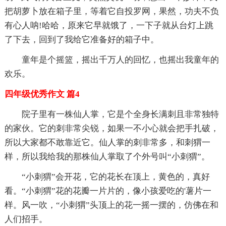
把胡萝卜放在箱子里，等着它自投罗网，果然，功夫不负
有心人呐!哈哈，原来它早就饿了，一下子就从台灯上跳
了下去，回到了我给它准备好的箱子中。
童年是个摇篮，摇出千万人的回忆，也摇出我童年的
欢乐。
四年级优秀作文 篇4
院子里有一株仙人掌，它是个全身长满刺且非常独特
的家伙。它的刺非常尖锐，如果一不小心就会把手扎破，
所以大家都不敢靠近它。仙人掌的刺非常多，和刺猬一
样，所以我给我的那株仙人掌取了个外号叫“小刺猬”。
“小刺猬”会开花，它的花长在顶上，黄色的，真好
看。“小刺猬”花的花瓣一片片的，像小孩爱吃的'薯片一
样。风一吹，“小刺猬”头顶上的花一摇一摆的，仿佛在和
人们招手。