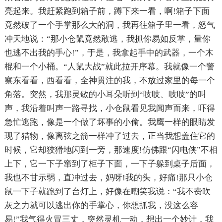
亮起来。我赶紧跑到箱子前，蹲下来一看，啊!箱子下面
竟然破了一个手掌那么大的洞，我再往箱子里一看，怒气
冲天地说：“那小仓鼠竟然敢逃，我抓你易如反掌，量你
也逃不出我的手心!”，于是，我拿起手中的武器，一个木
棍和一个小桶。“人鼠大战”就此拉开序幕。我就像一个警
察东看看，西看看，全神贯注的我，不放过家里的每一个
角落。突然，我那灵敏的小耳朵听到“吱吱、吱吱”的叫
声，我沿着叫声一路寻找，小仓鼠看见我闻声而来，吓得
急忙逃跑，像是一个做了坏事的小偷。我鹰一样的眼睛发
现了猎物，像离弦之箭一样冲了过去，正当我想盖住它的
时候，它却狡猾地闪到一旁，那速度!仿佛跟“闪电侠”不相
上下，它一下子窜到了柜子下面，一下子躲到桌子后面，
我也不甘示弱，直冲过去，妈呀!我的头，好痛!那只小仓
鼠一下子就跑到了台灯上，好像在嘲笑我说：“我不费吹
灰之力就可以逃出你的手掌心，你想抓我，没这么容
易!”我气得火冒三丈，突然灵机一动，想出一个妙计，我