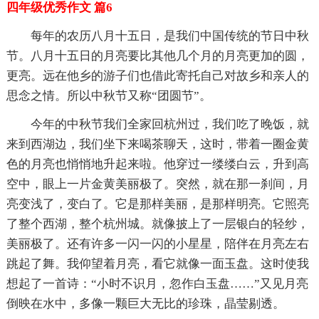
四年级优秀作文 篇6
每年的农历八月十五日，是我们中国传统的节日中秋
节。八月十五日的月亮要比其他几个月的月亮更加的圆，
更亮。远在他乡的游子们也借此寄托自己对故乡和亲人的
思念之情。所以中秋节又称“团圆节”。
今年的中秋节我们全家回杭州过，我们吃了晚饭，就
来到西湖边，我们坐下来喝茶聊天，这时，带着一圈金黄
色的月亮也悄悄地升起来啦。他穿过一缕缕白云，升到高
空中，眼上一片金黄美丽极了。突然，就在那一刹间，月
亮变浅了，变白了。它是那样美丽，是那样明亮。它照亮
了整个西湖，整个杭州城。就像披上了一层银白的轻纱，
美丽极了。还有许多一闪一闪的小星星，陪伴在月亮左右
跳起了舞。我仰望着月亮，看它就像一面玉盘。这时使我
想起了一首诗：“小时不识月，忽作白玉盘……”又见月亮
倒映在水中，多像一颗巨大无比的珍珠，晶莹剔透。