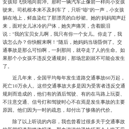
女孩却飞快地向前冲。那时一辆汽车正像箭一样向小女孩
驶来。司机根本来不及刹车了，只听"嘭"的一声，小女孩
躺在地上，鲜血染红了那漂亮的白纱裙。她的'妈妈闻声赶
来，面对女儿冰冷的尸体，她失声痛哭，含着眼泪
说："我的宝贝女儿啊，我只有你一个女儿。你走了，我
该怎么办？你快醒来啊！"随后，她妈妈当场昏倒了。交
通事故是那么可怕啊，一刹那间，就夺走了人的生命。如
果那个小女孩不违反交通规则，那场悲剧就不可能会发生
了。
近几年来，全国平均每年发生道路交通事故60万起，
死亡10万余人。这些交通事故大多是因为受害者违反交通
规则而造成的，他们有的酒后驾驶、有的在马路上玩耍、
不注意交通、信号灯和驾驶时心不在焉是发生事故的主要
原因。他们因为一时的疏忽，却付出了惨痛的代价。
除了以上听说的内容，我也曾看过很多关于交通事故