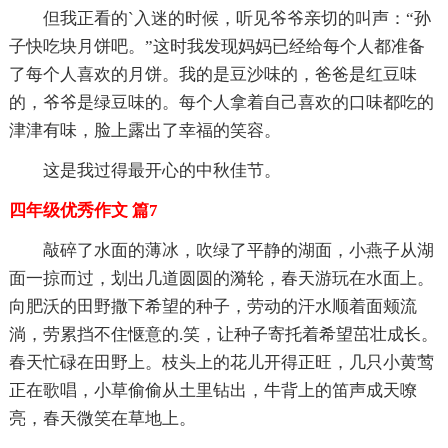
但我正看的`入迷的时候，听见爷爷亲切的叫声：“孙
子快吃块月饼吧。”这时我发现妈妈已经给每个人都准备
了每个人喜欢的月饼。我的是豆沙味的，爸爸是红豆味
的，爷爷是绿豆味的。每个人拿着自己喜欢的口味都吃的
津津有味，脸上露出了幸福的笑容。
这是我过得最开心的中秋佳节。
四年级优秀作文 篇7
敲碎了水面的薄冰，吹绿了平静的湖面，小燕子从湖
面一掠而过，划出几道圆圆的漪轮，春天游玩在水面上。
向肥沃的田野撒下希望的种子，劳动的汗水顺着面颊流
淌，劳累挡不住惬意的.笑，让种子寄托着希望茁壮成长。
春天忙碌在田野上。枝头上的花儿开得正旺，几只小黄莺
正在歌唱，小草偷偷从土里钻出，牛背上的笛声成天嘹
亮，春天微笑在草地上。