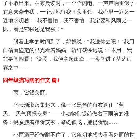
子不敢出来。在家晨读时，一个个闪电、一声声响雷似乎
有意来袭击我，一个劲地往我耳朵里钻。我心里一遍又一
遍地念叨着：“我不害怕，我不害怕，我定要和风雨比一
比，看是它强还是我强！”
眼看上学的时间到了，妈妈说：“我送你去吧！”我用
自信而坚定的眼光看着妈妈，斩钉截铁地说：“不用，我
非要闯闯看！”说罢，我便拿起雨伞，一头闯进了茫茫雨
雾之中……
四年级描写雨的作文 篇4
雨，它很美丽。
乌云渐渐密集起来，像一张黑色的帘布遮住了蓝
天。“天气预报专家”——小动物们提前做着下雨前的准
备：蚂蚁搬着粮食安家，蜻蜓低飞，捕捉食物……
小雨滴已经按耐不住了，它急切地想去看看外面的世