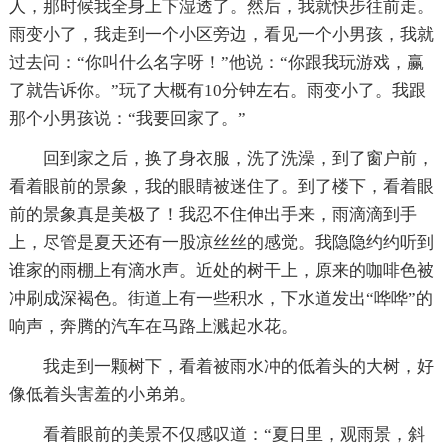
人，那时候我全身上下湿透了。然后，我就快步往前走。
雨变小了，我走到一个小区旁边，看见一个小男孩，我就
过去问：“你叫什么名字呀！”他说：“你跟我玩游戏，赢
了就告诉你。”玩了大概有10分钟左右。雨变小了。我跟
那个小男孩说：“我要回家了。”
回到家之后，换了身衣服，洗了洗澡，到了窗户前，
看着眼前的景象，我的眼睛被迷住了。到了楼下，看着眼
前的景象真是美极了！我忍不住伸出手来，雨滴滴到手
上，尽管是夏天还有一股凉丝丝的感觉。我隐隐约约听到
谁家的雨棚上有滴水声。近处的树干上，原来的咖啡色被
冲刷成深褐色。街道上有一些积水，下水道发出“哗哗”的
响声，奔腾的汽车在马路上溅起水花。
我走到一颗树下，看着被雨水冲的低着头的大树，好
像低着头害羞的小弟弟。
看着眼前的美景不仅感叹道：“夏日里，观雨景，斜