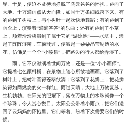
界。于是，便迫不及待地挣脱了乌云爸爸的怀抱，跳向了
大地。千万滴雨点从天而降，如同千万条细线落下来。有
的跳到了树枝上，与小树叶一起欢快地舞蹈；有的跳到了
雨伞上，演奏着“滴滴答答”的乐曲；还有的跳到了小草
上，顺着滑滑梯滑到了属于它的“游泳池”——水坑里，漾
起了阵阵涟漪，车辆驶过，便溅起一朵朵晶莹剔透的水
花，仿佛是一个个“小喷泉”，把路边的行人都给弄湿了。
雨，它不仅滋润着世间万物，还是一位“小小画师”。
它提着七色颜料桶，在景物上随心所欲地画画。它落到了
树叶上，把树叶画得苍翠欲滴；它落到了花瓣上，把花瓣
染得如同燃烧的火一样红。雨过天晴，大地上万物复苏，
生机勃勃。在阳光的照耀下，落在万物上的水珠就像一个
个珍珠，令人赏心悦目。太阳公公带着小雨点，把它们送
回了云妈妈的怀抱里。它们等着、盼着下次需要它们的时
候。