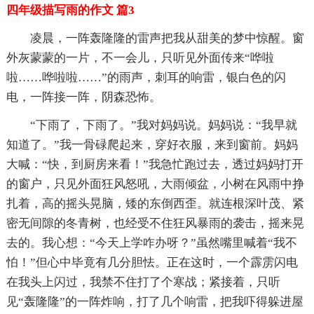
四年级描写雨的作文 篇3
凌晨，一阵轰隆隆的雷声把我从甜美的梦中惊醒。窗
外灰蒙蒙的一片，不一会儿，只听见外面传来“哗啦
啦……哗啦啦……”的雨声，刺耳的响雷，银白色的闪
电，一阵接一阵，阴森恐怖。
“下雨了，下雨了。”我对妈妈说。妈妈说：“我早就
知道了。”我一骨碌爬起来，穿好衣服，来到窗前。妈妈
大喊：“快，到厨房来看！”我急忙跑过去，透过妈妈打开
的窗户，只见外面狂风怒吼，大雨倾盆，小树在风雨中挣
扎着，高的摇头晃脑，矮的东倒西歪。就连根深叶茂、紧
密无间隙的冬青树，也经受不住狂风暴雨的袭击，摇来晃
去的。我心想：“今天上学咋办呀？”虽然嘴里喊着“我不
怕！”但心中毕竟有几分胆怯。正在这时，一个霹雳闪电
在我头上闪过，我禁不住打了个寒战；紧接着，只听
见“轰隆隆”的一阵炸响，打了几个响雷，把我吓得躲进屋