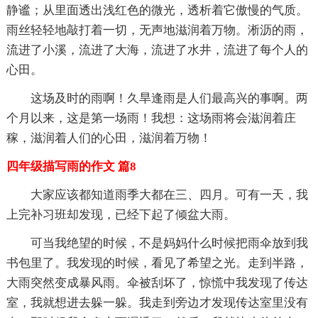
静谧；从里面透出浅红色的微光，透析着它傲慢的气质。
雨丝轻轻地敲打着一切，无声地滋润着万物。淅沥的雨，
流进了小溪，流进了大海，流进了水井，流进了每个人的
心田。
这场及时的雨啊！久旱逢雨是人们最高兴的事啊。两
个月以来，这是第一场雨！我想：这场雨将会滋润着庄
稼，滋润着人们的心田，滋润着万物！
四年级描写雨的作文 篇8
大家应该都知道雨季大都在三、四月。可有一天，我
上完补习班却发现，已经下起了倾盆大雨。
可当我绝望的时候，不是妈妈什么时候把雨伞放到我
书包里了。我发现的时候，看见了希望之光。走到半路，
大雨突然变成暴风雨。伞被刮坏了，惊慌中我发现了传达
室，我就想进去躲一躲。我走到旁边才发现传达室里没有