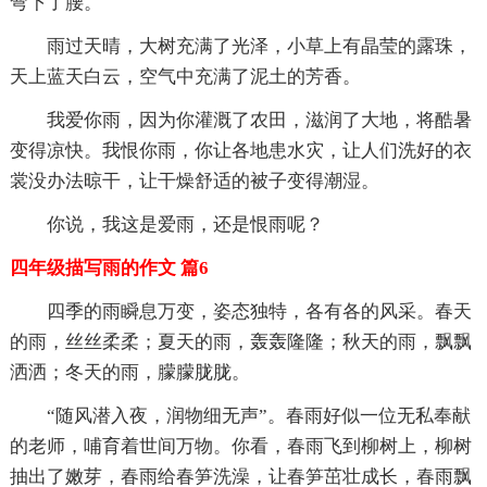
弯下了腰。
雨过天晴，大树充满了光泽，小草上有晶莹的露珠，
天上蓝天白云，空气中充满了泥土的芳香。
我爱你雨，因为你灌溉了农田，滋润了大地，将酷暑
变得凉快。我恨你雨，你让各地患水灾，让人们洗好的衣
裳没办法晾干，让干燥舒适的被子变得潮湿。
你说，我这是爱雨，还是恨雨呢？
四年级描写雨的作文 篇6
四季的雨瞬息万变，姿态独特，各有各的风采。春天
的雨，丝丝柔柔；夏天的雨，轰轰隆隆；秋天的雨，飘飘
洒洒；冬天的雨，朦朦胧胧。
“随风潜入夜，润物细无声”。春雨好似一位无私奉献
的老师，哺育着世间万物。你看，春雨飞到柳树上，柳树
抽出了嫩芽，春雨给春笋洗澡，让春笋茁壮成长，春雨飘