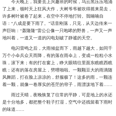
今天晚上，我要去上兴趣班的时候，乌云黑压压地涌
了上来，顿时天上狂风大作，大树爷爷被吹得摇来晃去，
许多树叶被卷了起来，在空中不停地打转。我喃喃自
语：“八成是要下雨了。”话音刚落，只见，从天边传来一
声巨响：“轰隆隆”雷公公像一只咆哮的野兽，一声又一声
地叫着，一道又一道的闪电划破了静谧的天空。
电闪雷鸣之后，大雨倾盆而下，雨越下越大，如同千
万个小伞兵众天而降，有的落在雨伞上，变成一粒粒小水
珠，滚下来；有的打在窗上，睁大眼睛往里面东瞧瞧西瞧
瞧；还有的落在房屋上，劈哩啪啦。一颗颗豆大的雨滴随
风舞蹈，打在脸上凉凉的，舒服极了！这多的雨，一颗连
着一颗，就像一卷厚实的苍茫的帘子，雨漂泼地下着……
雨过天晴，夜晚恢复了往常的平静，可是地上的水还
是十分地多，都把整个鞋子打湿，空气中还残留着下雨时
的味道……