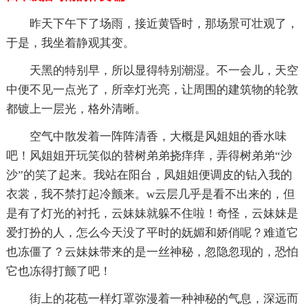
昨天下午下了场雨，接近黄昏时，那场景可壮观了，
于是，我坐着静观其变。
天黑的特别早，所以显得特别潮湿。不一会儿，天空
中便不见一点光了，所幸灯光亮，让周围的建筑物的轮敦
都镀上一层光，格外清晰。
空气中散发着一阵阵清香，大概是风姐姐的香水味
吧！风姐姐开玩笑似的替树弟弟挠痒痒，弄得树弟弟“沙
沙”的笑了起来。我站在阳台，凤姐姐便调皮的钻入我的
衣裳，我不禁打起冷颤来。w云层几乎是看不出来的，但
是有了灯光的衬托，云妹妹就躲不住啦！奇怪，云妹妹是
爱打扮的人，怎么今天没了平时的妩媚和娇俏呢？难道它
也冻僵了？云妹妹带来的是一丝神秘，忽隐忽现的，恐怕
它也冻得打颤了吧！
街上的花苞一样灯罩弥漫着一种神秘的气息，深远而