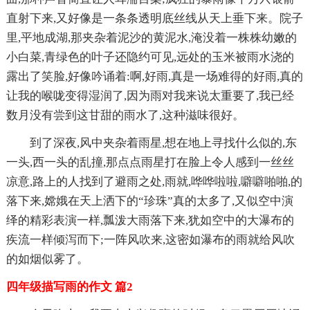
直射下来,又好像是一条条透明底丝线从天上垂下来。院子
里,平地成湖,那夹杂着泥沙的黄泥水,淹没着一株株幼嫩的
小白菜,青绿色的叶子还隐约可见,远处的玉米被雨水浇的
露出了笑脸,好像吟诵着:啊,好雨,真是一场难得的好雨,真的
让我的喉咙变得湿润了,因为雨对我来说太重要了,我已经
数月没有尝到这甘甜的雨水了,这种滋味很好。
到了深夜,风中夹杂着雨星,想在地上寻找什么似的,东
一头,西一头的乱撞,那点点雨星打在脸上令人感到一丝丝
凉意,路上的人找到了避雨之处,雨就,哗哗啦啦,噼噼啪啪,的
落下来,嫦娥在天上洒下的“珍珠”真的太多了,又似空中演
绎的精彩表演一样,瓢泼大雨落下来,犹如空中的大瀑布的
疾流一样倾泻而下;一阵风吹来,这密如瀑布的雨就给风吹
的如烟似雾了。
四年级描写雨的作文 篇2