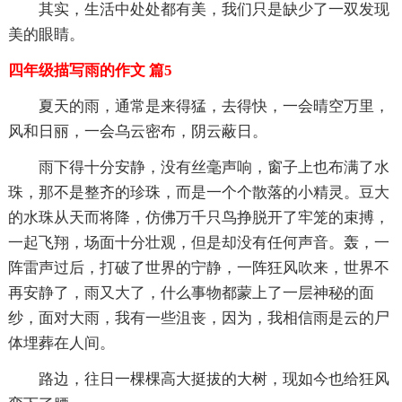
其实，生活中处处都有美，我们只是缺少了一双发现
美的眼睛。
四年级描写雨的作文 篇5
夏天的雨，通常是来得猛，去得快，一会晴空万里，
风和日丽，一会乌云密布，阴云蔽日。
雨下得十分安静，没有丝毫声响，窗子上也布满了水
珠，那不是整齐的珍珠，而是一个个散落的小精灵。豆大
的水珠从天而将降，仿佛万千只鸟挣脱开了牢笼的束搏，
一起飞翔，场面十分壮观，但是却没有任何声音。轰，一
阵雷声过后，打破了世界的宁静，一阵狂风吹来，世界不
再安静了，雨又大了，什么事物都蒙上了一层神秘的面
纱，面对大雨，我有一些沮丧，因为，我相信雨是云的尸
体埋葬在人间。
路边，往日一棵棵高大挺拔的大树，现如今也给狂风