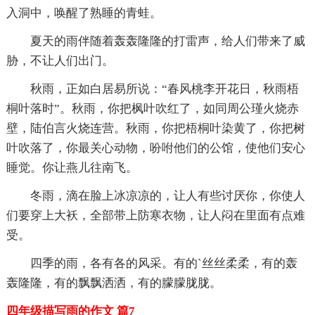
入洞中，唤醒了熟睡的青蛙。
夏天的雨伴随着轰轰隆隆的打雷声，给人们带来了威
胁，不让人们出门。
秋雨，正如白居易所说：“春风桃李开花日，秋雨梧
桐叶落时”。秋雨，你把枫叶吹红了，如同周公瑾火烧赤
壁，陆伯言火烧连营。秋雨，你把梧桐叶染黄了，你把树
叶吹落了，你最关心动物，吩咐他们的公馆，使他们安心
睡觉。你让燕儿往南飞。
冬雨，滴在脸上冰凉凉的，让人有些讨厌你，你使人
们要穿上大袄，全部带上防寒衣物，让人闷在里面有点难
受。
四季的雨，各有各的风采。有的`丝丝柔柔，有的轰
轰隆隆，有的飘飘洒洒，有的朦朦胧胧。
四年级描写雨的作文 篇7