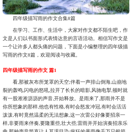
四年级描写雨的作文合集8篇
在学习、工作、生活中，大家对作文都不陌生吧，作
文是人们以书面形式表情达意的言语活动。相信写作文是
一个让许多人都头痛的问题，下面是小编整理的四年级描
写雨的作文8篇，欢迎阅读与收藏。
四年级描写雨的作文 篇1
看,那被灰布所笼罩的天空;伴着一声排山倒海,山崩地
裂的轰鸣,闪电的怒吼,拉开了长长的暗影,风驰电掣,顿时就
有一股淅淅沥沥的声音,开始释放。是雨来了,那雨并不是
你所想象的那样,他也有性格,有时会怒发冲冠,有时会活活
泼泼,有时竟然温柔的无法想象,这一次雷公好像要招亲一
样,非要雨来伴奏,要隆重些,壮大些,雷雨并开始演奏招亲乐
曲,那种声音简直让人耳濡目染;疯狂的暴雨像千万只银箭