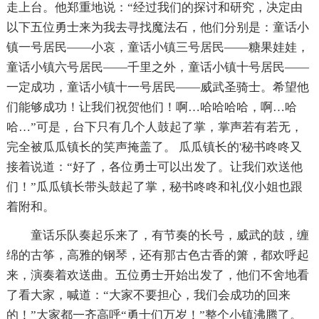
走上台。他郑重地说：“经过我们的探讨和研究，决定由
以下五位勇士来为我去寻找魔法石，他们分别是：童话小
镇一号居民——小哀，童话小镇三号居民——糖果娃娃，
童话小镇六号居民——千里之外，童话小镇十号居民——
一定成功，童话小镇十一号居民——威武圣骑士。希望他
们能够成功！让我们祝贺他们！啊…哈哈哈哈，啊…哈
哈…”可是，台下只有几个人鼓起了掌，掌声若有若无，
完全被瓜瓜镇长的笑声掩盖了。 瓜瓜镇长的'秘书咚咚又
接着说道：“好了，各位勇士可以出发了。让我们欢送他
们！”瓜瓜镇长带头鼓起了掌，秘书咚咚和礼仪小姐也跟
着附和。
童话乐队奏起乐来了，有节奏的长号，威武的鼓，缠
绵的古筝，高雅的钢琴，还有那古色古香的箫，都欢呼起
来，演奏着欢送曲。五位勇士开始出发了，他们不舍地看
了看大家，喊道：“大家不要担心，我们会成功的回来
的！”大家都一齐高呼“勇士们万岁！”整个小镇沸腾了。