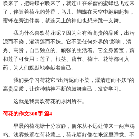
唤来了，把蝴蝶召唤来了，就连正在采蜜的蜜蜂也飞过来
了，伴随着荷花的芳香，鸟儿、蝴蝶在天空中翩翩起舞，
蜜蜂在旁边伴奏，就连天上的神仙也想来跳一支舞。
我为什么喜欢荷花呢？因为它有着高贵的品质，出污
泥而不染，濯清莲而不妖。它不受任何外界的`影响，清
秀、高贵，自己独立的、顽强的生活着。它全身皆宝，藕
和莲子可食用；莲子、根茎、藕节、荷叶、花等都可入
药，为人们默默地奉献着自己。
我们要学习荷花它“出污泥而不染，濯清莲而不妖”的
高贵品质，让这种精神不断的鼓舞自己，发奋学习。
这就是我喜欢荷花的原因所在。
荷花的作文300字 篇4
早晨的荷花塘十分寂静，偶尔从不远处传来一两声鸡
鸣。浅雾笼罩在荷花塘上，荷花塘好像在帐篷里睡觉。不