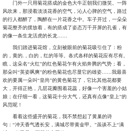
门外一只用菊花搭成的金色大牛正朝我们微笑。一阵
风吹来，那浸着淡淡花香的空气，沁人心脾的空气，路过
的行人都醉了，陶醉在一片花香之中。车子开过，一朵朵
菊花整齐的摆放着，有的搭成了姿态万千开屏的孔雀，有
的像一条生龙活虎的长龙……
我们踏进菊花馆，立刻被眼前的菊花吸引住了：粉
的，黄的.，白的，红的等等。各式各样的菊花应有尽有。
瞧，这朵名“火红”的红色菊花乍有火焰奔腾的气势；看，
那朵叫“英姿飒爽”的粉色菊花也尽显它的雄姿……我最喜
欢的要属一朵叫“皇尚”的黄色菊花了，它比其他花都要
大，开得正艳，几层花瓣围着花蕊，好像一个害羞的小姑
娘；在仔细一看，这菊花十分大气，还真有点像“皇上”的
风范呢！
看着这些盛开的菊花，我不禁想起了黄巢的诗
句：“冲天香气透长安，满城尽带黄金甲。”虽谈不上“满