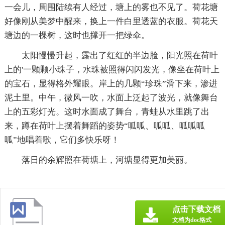
一会儿，周围陆续有人经过，塘上的雾也不见了。荷花塘
好像刚从美梦中醒来，换上一件白里透蓝的衣服。荷花天
塘边的一棵树，这时也撑开一把绿伞。
太阳慢慢升起，露出了红红的半边脸，阳光照在荷叶
上的'一颗颗小珠子，水珠被照得闪闪发光，像坐在荷叶上
的宝石，显得格外耀眼。岸上的几颗“珍珠”滑下来，渗进
泥土里。中午，微风一吹，水面上泛起了波光，就像舞台
上的五彩灯光。这时水面成了舞台，青蛙从水里跳了出
来，蹲在荷叶上摆着舞蹈的姿势“呱呱、呱呱、呱呱呱
呱”地唱着歌，它们多快乐呀！
落日的余辉照在荷塘上，河塘显得更加美丽。
点击下载文档
文档为doc格式