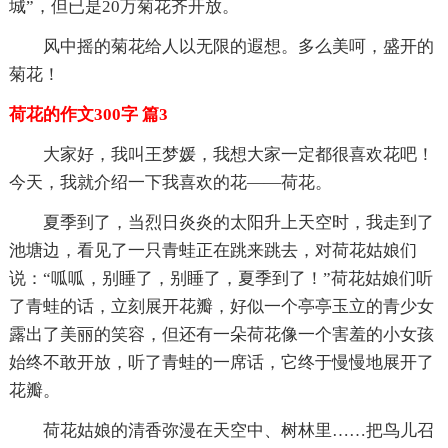
城”，但已是20万菊花齐开放。
风中摇的菊花给人以无限的遐想。多么美呵，盛开的
菊花！
荷花的作文300字 篇3
大家好，我叫王梦媛，我想大家一定都很喜欢花吧！
今天，我就介绍一下我喜欢的花——荷花。
夏季到了，当烈日炎炎的太阳升上天空时，我走到了
池塘边，看见了一只青蛙正在跳来跳去，对荷花姑娘们
说：“呱呱，别睡了，别睡了，夏季到了！”荷花姑娘们听
了青蛙的话，立刻展开花瓣，好似一个亭亭玉立的青少女
露出了美丽的笑容，但还有一朵荷花像一个害羞的小女孩
始终不敢开放，听了青蛙的一席话，它终于慢慢地展开了
花瓣。
荷花姑娘的清香弥漫在天空中、树林里……把鸟儿召