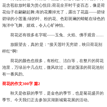
花含苞欲放时最为赏心悦目;荷花全开时千姿百态，像是荷
花仙子在翩翩起舞;有的花瓣掉光了，露出了花蕊——碧绿
碧绿的小莲蓬;绿的叶、粉的花、色彩斑斓的蜻蜓在绿色的
海洋中飞舞、嬉戏，令人心旷神怡。
荷花还有很多名字呢——玉兔、火焰、佛手观音……
放眼望去，真的'是：“接天莲叶无穷碧，映日荷花别
样红”啊!
荷花的颜色也很多，有粉红、洁白等，在整片的荷花
池里，万绿丛中几点红，微风吹过，碧波荡漾的荷花池别
有一番风韵。
荷花的作文300字 篇2
秋天是收获的季节，是金色的季节，也是菊花盛开的
季节。今天我们正去参加滨湖新城菊花展的活动。