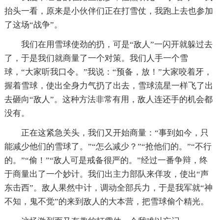
抬头一看，原来是小伙伴们正在打雪仗，我跑上去也参加
了这场“战争”。
我们在用雪球使劲的扔，可是“敌人”一闪开就躲过去
了，于是我们就商量了一个对策。我们人手一个雪
球，“大家听我口令。”我说：“预备，放！”大家咬着牙，
握着雪球，使出全身力气扔了出去，雪球流星一样飞了出
去砸向“敌人”。这种方法非常有用，敌人连还手的机会都
没有。
正在这紧急关头，我们又开始商量：“事到如今，只
能减少他们的雪球了。”“怎么减少？”“抢他们的。”“不行
的。”“偷！”“敌人可是戒备很严的。”经过一番争辩，终
于商量出了一个妙计。我们出主力部队来佯攻，使出“声
东击西”。敌人果然中计，调动全部兵力，于是我军就“神
不知，鬼不觉”的来到敌人的大本营，把雪球偷个精光。