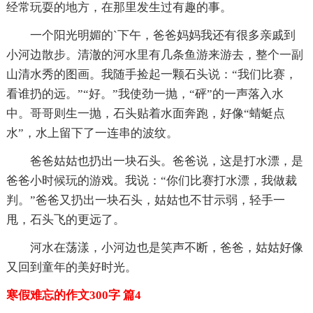
经常玩耍的地方，在那里发生过有趣的事。
一个阳光明媚的`下午，爸爸妈妈我还有很多亲戚到
小河边散步。清澈的河水里有几条鱼游来游去，整个一副
山清水秀的图画。我随手捡起一颗石头说：“我们比赛，
看谁扔的远。”“好。”我使劲一抛，“砰”的一声落入水
中。哥哥则生一抛，石头贴着水面奔跑，好像“蜻蜓点
水”，水上留下了一连串的波纹。
爸爸姑姑也扔出一块石头。爸爸说，这是打水漂，是
爸爸小时候玩的游戏。我说：“你们比赛打水漂，我做裁
判。”爸爸又扔出一块石头，姑姑也不甘示弱，轻手一
甩，石头飞的更远了。
河水在荡漾，小河边也是笑声不断，爸爸，姑姑好像
又回到童年的美好时光。
寒假难忘的作文300字 篇4