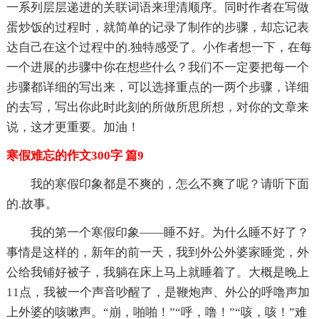
一系列层层递进的关联词语来理清顺序。同时作者在写做
蛋炒饭的过程时，就简单的记录了制作的步骤，却忘记表
达自己在这个过程中的.独特感受了。小作者想一下，在每
一个进展的步骤中你在想些什么？我们不一定要把每一个
步骤都详细的写出来，可以选择重点的一两个步骤，详细
的去写，写出你此时此刻的所做所思所想，对你的文章来
说，这才更重要。加油！
寒假难忘的作文300字 篇9
我的寒假印象都是不爽的，怎么不爽了呢？请听下面
的.故事。
我的第一个寒假印象——睡不好。为什么睡不好了？
事情是这样的，新年的前一天，我到外公外婆家睡觉，外
公给我铺好被子，我躺在床上马上就睡着了。大概是晚上
11点，我被一个声音吵醒了，是鞭炮声、外公的呼噜声加
上外婆的咳嗽声。“崩，啪啪！”“呼，噜！”“咳，咳！”难