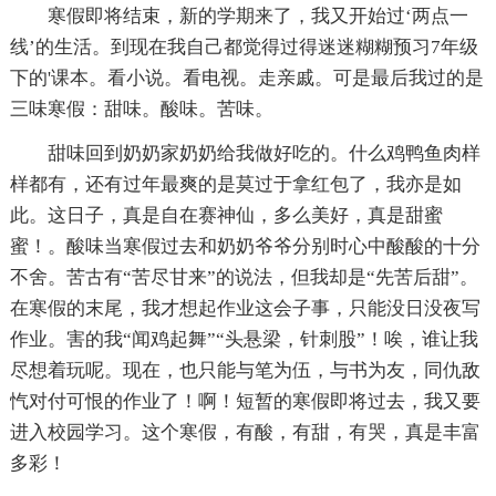
寒假即将结束，新的学期来了，我又开始过‘两点一
线’的生活。到现在我自己都觉得过得迷迷糊糊预习7年级
下的'课本。看小说。看电视。走亲戚。可是最后我过的是
三味寒假：甜味。酸味。苦味。
甜味回到奶奶家奶奶给我做好吃的。什么鸡鸭鱼肉样
样都有，还有过年最爽的是莫过于拿红包了，我亦是如
此。这日子，真是自在赛神仙，多么美好，真是甜蜜
蜜！。酸味当寒假过去和奶奶爷爷分别时心中酸酸的十分
不舍。苦古有“苦尽甘来”的说法，但我却是“先苦后甜”。
在寒假的末尾，我才想起作业这会子事，只能没日没夜写
作业。害的我“闻鸡起舞”“头悬梁，针刺股”！唉，谁让我
尽想着玩呢。现在，也只能与笔为伍，与书为友，同仇敌
忾对付可恨的作业了！啊！短暂的寒假即将过去，我又要
进入校园学习。这个寒假，有酸，有甜，有哭，真是丰富
多彩！