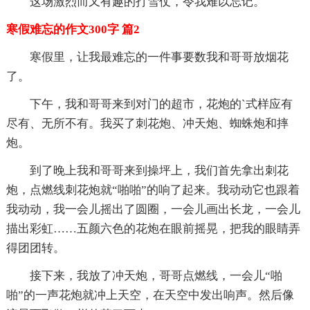
这场激烈而又有趣的打雪仗，令我难以忘记。
寒假难忘的作文300字 篇2
寒假里，让我最难忘的一件事要数我和哥哥放烟花
了。
下午，我和哥哥来到对门的超市，花炮的`式样应有
尽有、无所不有。我买了刺花炮、冲天炮、蜘蛛炮和摔
炮。
到了晚上我和哥哥来到操坪上，我们首先拿出刺花
炮，点燃线刺花炮就“啪啪”的响了起来。我动动它也跟着
我动动，我一会儿摇出了圆圈，一会儿画出长龙，一会儿
描出彩虹……五颜六色的花炮在眼前摇晃，把我的眼睛弄
得团团转。
接下来，我放了冲天炮，哥哥点燃线，一会儿“啪
啪”的一声花炮就冲上天空，在天空中发出响声。然后像