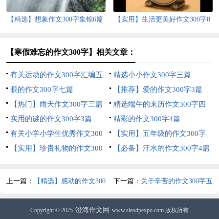
【精选】想象作文300字集锦6篇
【实用】生活更美好作文300字8
篇
【寒假难忘的作文300字】相关文章：
有关运动的作文300字汇编五
精选小小作文300字三篇
篇
眼的作文300字七篇
【推荐】爱的作文300字3篇
【热门】雨天作文300字三篇
精选端午的来历作文300字四
实用的谜的作文300字3篇
篇
精彩的作文300字4篇
有关小学小学生优秀作文300
【实用】五年级的作文300字
字汇总7篇
【实用】珍贵礼物的作文300
合集8篇
【必备】汗水的作文300字4篇
字合集五篇
上一篇：
【精选】感动的作文300
下一篇：
关于辛苦的作文300字五
字三篇
篇
澄海作文网
Copyright © 2025
www.sieodpexpo.com 版权所有