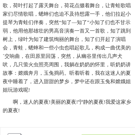
歌，荷叶打起了露天舞台，荷花点缀着舞台，让青蛙歌唱
家们尽情歌唱，蟋蟀们也迫不及待想露一手，他们拉起小
提琴为青蛙们伴奏，突然“知了—知了”小知了们也不甘示
弱，他用他那雄壮的男高音演奏一首又一首歌，知了跳到
树上，绿叶为知了建筑绚丽的舞台，知了们开起了演唱
会，青蛙，蟋蟀和一些小虫也唱起歌儿，构成一曲优美的
`交响曲，在田原里回荡，突然，从幽谷里传出几声犬
吠，几只萤火虫照亮周围，我躺在奶奶的怀里，听奶奶讲
故事：嫦娥奔月，玉兔捣药。听着听着，我在这迷人的夏
夜中睡着了，进入甜甜的梦乡，梦中还在跟玉兔和嫦娥姐
姐玩游戏呢!
啊，迷人的夏夜!美丽的夏夜!宁静的夏夜!我爱这家乡
的夏夜!