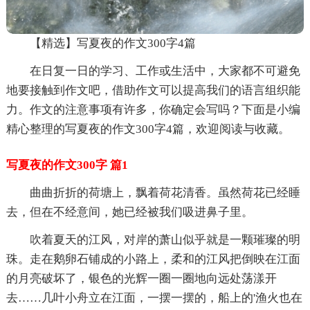
【精选】写夏夜的作文300字4篇
在日复一日的学习、工作或生活中，大家都不可避免
地要接触到作文吧，借助作文可以提高我们的语言组织能
力。作文的注意事项有许多，你确定会写吗？下面是小编
精心整理的写夏夜的作文300字4篇，欢迎阅读与收藏。
写夏夜的作文300字 篇1
曲曲折折的荷塘上，飘着荷花清香。虽然荷花已经睡
去，但在不经意间，她已经被我们吸进鼻子里。
吹着夏天的江风，对岸的萧山似乎就是一颗璀璨的明
珠。走在鹅卵石铺成的小路上，柔和的江风把倒映在江面
的月亮破坏了，银色的光辉一圈一圈地向远处荡漾开
去……几叶小舟立在江面，一摆一摆的，船上的'渔火也在