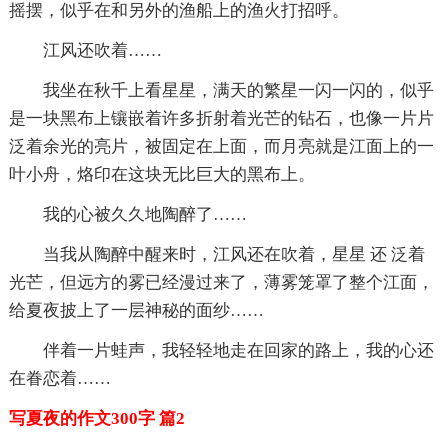
摇摆，似乎在和另外的渔船上的渔火打招呼。
江风还吹着……
我坐在秋千上看星星，满天的繁星一闪一闪的，似乎
是一块黑布上镶嵌着许多折射着光芒的钻石，也像一片片
泛着余光的亮片，被固定在上面，而月亮就是江面上的一
叶小舟，烙印在这块无比巨大的黑布上。
我的心被久久地陶醉了……
当我从陶醉中醒来时，江风还在吹着，星星 还 泛着
光芒，但远方的雾已经漫过来了，薄雾笼罩了整个江面，
给夏夜披上了一层神秘的面纱……
伴着一片蛙声，我轻轻地走在回家的路上，我的心还
在眷恋着……
写夏夜的作文300字 篇2