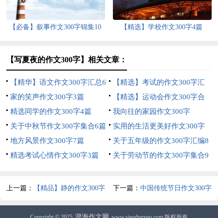
【必备】叙事作文300字锦集10
【精选】学校作文300字4篇
篇
【写夏夜的作文300字】相关文章：
【精华】语文作文300字汇总6
【精选】考试的作文300字汇
篇
家的笑声作文300字3篇
总十篇
【精选】运动会作文300字合
精选同学的作文300字4篇
集6篇
我向往的家园作文300字
关于中秋节作文300字集合6篇
实用的生活更美好作文300字
地方风景作文300字7篇
合集九篇
关于五年级的作文300字汇编8
精选考试心情作文300字3篇
篇
关于劳动节的作文300字集合9
篇
上一篇：
【精品】静的作文300字
下一篇：
中国传统节日作文300字
九篇
九篇
澄海作文网
Copyright © 2025
www.sieodpexpo.com 版权所有