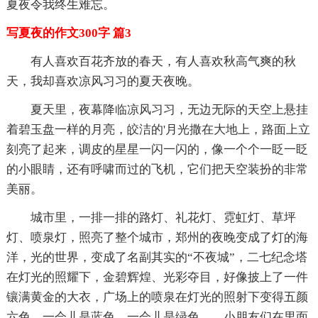
夏夜令我终生难忘。
写夏夜的作文300字 篇3
有人喜欢百花齐放的春天，有人喜欢秋高气爽的秋
天，我却喜欢凉风习习的夏天夜晚。
夏天里，夜幕降临凉风习习，无边无际的天空上悬挂
着碧玉盘一样的月亮，皎洁的'月光撒在大地上，路面上立
刻亮了起来，调皮的星星一闪一闪的，像一个个一眨一眨
的小眼睛，还有呼啸而过的飞机，它们把天空装扮的非常
美丽。
城市里，一排一排的路灯、礼花灯、霓虹灯、草坪
灯、喷泉灯，照亮了整个城市，郑州的夜晚变成了灯的海
洋，光的世界，变成了名副其实的“不夜城”，二七纪念塔
在灯光的照耀下，金碧辉煌、光彩夺目，好像披上了一件
镶满黄金的大衣，广场上的喷泉在灯光的照射下变得五颜
六色，一会儿是蓝色，一会儿是绿色……小朋友们在里面