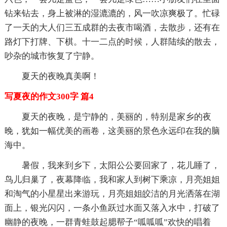
钻来钻去，身上被淋的湿漉漉的，风一吹凉爽极了。忙碌
了一天的大人们三五成群的去夜市喝酒，去散步，还有在
路灯下打牌、下棋。十一二点的时候，人群陆续的散去，
吵杂的城市恢复了宁静。
夏天的夜晚真美啊！
写夏夜的作文300字 篇4
夏天的夜晚，是宁静的，美丽的，特别是家乡的夜
晚，犹如一幅优美的画卷，这美丽的景色永远印在我的脑
海中。
暑假，我来到乡下，太阳公公要回家了，花儿睡了，
鸟儿归巢了，夜幕降临，我和家人到树下乘凉，月亮姐姐
和淘气的小星星出来游玩，月亮姐姐皎洁的月光洒落在湖
面上，银光闪闪，一条小鱼跃过水面又落入水中，打破了
幽静的夜晚，一群青蛙鼓起腮帮子“呱呱呱”欢快的唱着