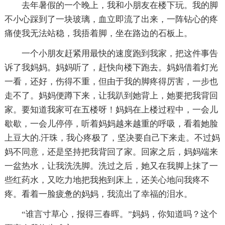
去年暑假的一个晚上，我和小朋友在楼下玩。我的脚
不小心踩到了一块玻璃，血立即流了出来，一阵钻心的疼
痛使我无法站稳，我捂着脚，坐在路边的石板上。
一个小朋友赶紧用最快的速度跑到我家，把这件事告
诉了我妈妈。妈妈听了，赶快向楼下跑去。妈妈借着灯光
一看，还好，伤得不重，但由于我的脚疼得厉害，一步也
走不了。妈妈便蹲下来，让我趴到她背上，她要把我背回
家。要知道我家可在五楼呀！妈妈在上楼过程中，一会儿
歇歇，一会儿停停，听着妈妈越来越重的呼吸，看着她脸
上豆大的.汗珠，我心疼极了，坚决要自己下来走。不过妈
妈不同意，还是坚持把我背回了家。回家之后，妈妈端来
一盆热水，让我洗洗脚。洗过之后，她又在我脚上抹了一
些红药水，又吃力地把我抱到床上，还关心地问我疼不
疼。看着一脸疲惫的妈妈，我流出了幸福的泪水。
“谁言寸草心，报得三春晖。”妈妈，你知道吗？这个