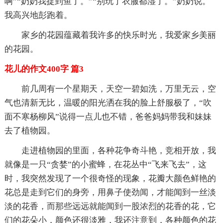
啊”“奶奶我捉到鱼了。”“别玩了衣服都湿了。”奶奶说。
我高兴地彭跑着。
家乡的花园蕴藏着我许多的快乐时光，我爱家乡美丽
的花园。
花儿的作文400字 篇3
前几周有一个星期天，天空一碧如洗，万里无云，空
气也清新无比，温暖的阳光洒在我的脸上舒服极了，“吹
面不寒杨柳风”说得一点儿也不错，爸爸妈妈带我和妹妹
去了植物园。
走进植物园的里面，各种花争奇斗艳，竞相开放，我
就像是一只“贪婪”的小蜜蜂，在花丛中“飞来飞去”，这
时，我突然发现了一个很奇怪的现象，花瓣大颜色鲜艳的
花总是走到它们的身旁，用鼻子使劲闻，才能闻到一丝淡
淡的花香，而那些远远就能闻到一股浓烈的花香的花，它
们的花朵小，颜色还很淡雅，我还注意到，各种颜色的花