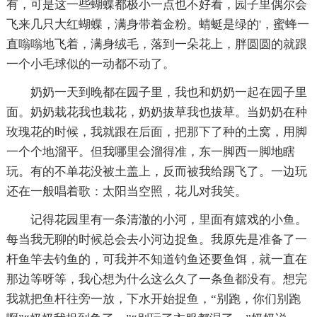
有，可是这一些蝴蝶都极小一点也不好看，园子里偶尔会
飞来几只大红蝴蝶，满身带着金粉。蜻蜓是绿的'，蜜蜂一
直嗡嗡地飞着，满身绒毛，落到一朵花上，胖圆圆的就跟
一个小毛球似的一动都不动了。
奶奶一天到晚都在园子里，我也和奶奶一起在园子里
面。奶奶栽花我也栽花，奶奶拔草我也拔草。当奶奶在种
玫瑰花的时候，我就跟在后面，把那下了种的土窝，用脚
一个个地溜平。但我哪里会溜得准，东一脚西一脚地瞎
玩。有的不单花没被土盖上，反而被我给踢飞了。一边玩
还在一般唱着歌：太阳当空照，花儿对我笑。
记得花园里有一条清澈的小河，里面有嬉戏的小鱼。
每当我无聊的时候总会去小河边捉鱼。我原先是准备了一
杆鱼竿去钓鱼的，可我并不知道钓鱼还要鱼饵，就一直在
那边等呀等，我心想为什么这么久了一条鱼都没有。想完
我就把鱼杆往旁一放，下水开始捉鱼，“别跑，你们别跑