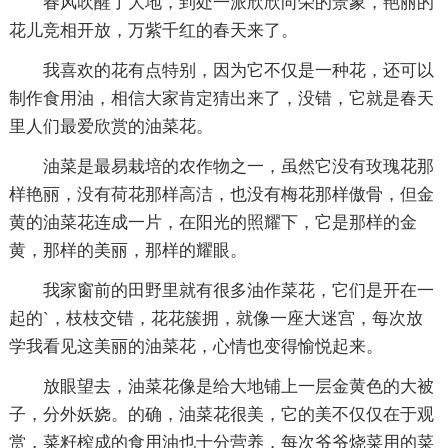
春风吹醒了大地，到处一派欣欣向荣的景象，艳丽的
花儿竞相开放，万紫千红的春天来了。
我喜欢的花有点特别，因为它不仅是一种花，还可以
制作食用油，相信大家肯定猜出来了，没错，它就是春天
里人们最爱欣赏的油菜花。
油菜是最易栽培的农作物之一，虽然它没有玫瑰花那
样艳丽，没有荷花那样高洁，也没有梅花那样傲骨，但金
黄的油菜花连成一片，在阳光的照耀下，它是那样的金
黄，那样的美丽，那样的耀眼。
我家窗前的田野里就有很多油作菜花，它们是开在一
起的`，枝枝交错，花花簇拥，就像一座大迷宫，每次放
学我看见这美丽的油菜花，心情也变得愉悦起来。
放眼望去，油菜花像是给大地铺上一层金黄色的大被
子，分外妖娆。的确，油菜花很美，它的美不仅仅在于观
赏，菜籽榨成的食用油也十分营养，每次爷爷烧菜用的菜