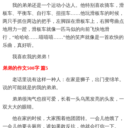
我的弟弟还是一个运动小达人。他特别喜欢骑车，滑
板车、平衡车、自行车、扭扭车……他玩滑板车的时候，
两只手抓住两边的把手，左脚踩在滑板车上，右脚弯曲点
地用力一蹬，滑板车就像一匹马似的向前飞快地滑
行，“哈哈哈……嘻嘻嘻……”他的笑声就像是一首欢快的
乐曲，真好听。
我喜欢我的弟弟！
弟弟的作文500字 篇5
老话里说有这样一种人：在家是狮子，出门变绵羊。
说的可能就是的我的弟弟。
弟弟很淘气也很可爱，长着一头乌黑发亮的头发，一
双大大的眼睛。
他在家的时候，大家围着他团团转。一会儿他饿了，
一会儿他要去厕所，谁如果敢反抗，他就会打你一下。