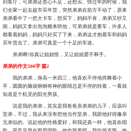
到客厅，可弟弟还贪心不足，还想买。快过年的时候，我
们全家一起去超市买年货，突然弟弟在前方不动了，原来
弟弟看中了一把大卡车，想买下，妈妈不肯，弟弟又吵又
闹，妈妈又拿出泡泡糖来哄他，可弟弟就是要车，许多人
都看着妈妈，妈妈只好买了下来，弟弟这才抱着车和妈妈
买年货去了。弟弟可真是一个十足的车迷。
弟弟啊!你真让姐姐恨，又让姐姐爱不释手。
弟弟的作文500字 篇2
我的弟弟，身高一米四三，他喜欢不停地挥舞着小
手，圆圆的脑袋炯炯有神的眼睛总是不停的转着，一看就
知道是个机灵的阳光男孩。
说是我的弟弟，其实是我爸爸亲弟弟的儿子，应该叫
堂弟，不过，我从来没有把他当作堂弟，我跟他好得像亲
兄弟似的。说起他的性格爱好，和我还真一样，他喜欢唱
歌，平常见我在那里唱歌，他也跟着唱，我吹萨克斯，他