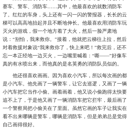
赛车、警车、消防车……其中，他最喜欢的就数消防车
了。红红的车身，头上还有一闪一闪的警报器，长长的云
梯可以高高地抬起并且不断地伸长。他最喜欢用消防车玩
灭火的游戏，假一个地方着了大火，然后一脸严肃地
说：“别怕，我来救你。”接着，他就把云梯往上拉，然后
对着救援对象说“我来救你了，快上来吧！”救完后，还不
忘一本正经地一边灭火，一边嘴里喊着：“嘶——”好像车
真的有水喷出来，而他真的是名英勇的消防队员似的。
他还很喜欢画画。因为喜欢小汽车，所以每次画的都
是小汽车。他先画了一辆警车，让它去巡逻，又画了一辆
小汽车把它当作小偷。画着画着，他又说小偷跑得太快要
追不上了，于是他又画了一辆消防车把它拦牢，最后画了
一个警察局把小偷关在了里面。虽然它画的车子让我实在
看不出来哪辆是警车，哪辆是消防车，但是弟弟总是觉得
自己画得很好。