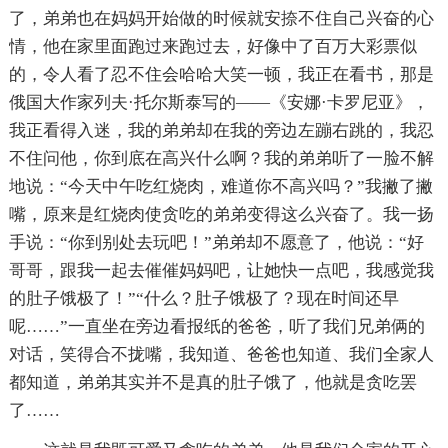
了，弟弟也在妈妈开始做的时候就安捺不住自己兴奋的心
情，他在家里面跑过来跑过去，好像中了百万大彩票似
的，令人看了忍不住会哈哈大笑一顿，我正在看书，那是
俄国大作家列夫·托尔斯泰写的——《安娜·卡罗尼亚》，
我正看得入迷，我的弟弟却在我的旁边左蹦右跳的，我忍
不住问他，你到底在高兴什么啊？我的弟弟听了一脸不解
地说：“今天中午吃红烧肉，难道你不高兴吗？”我撇了撇
嘴，原来是红烧肉使贪吃的弟弟变得这么兴奋了。我一扬
手说：“你到别处去玩吧！”弟弟却不愿意了，他说：“好
哥哥，跟我一起去催催妈妈吧，让她快一点吧，我感觉我
的肚子饿极了！”“什么？肚子饿极了？现在时间还早
呢……”一直坐在旁边看报纸的爸爸，听了我们兄弟俩的
对话，笑得合不拢嘴，我知道、爸爸也知道、我们全家人
都知道，弟弟其实并不是真的肚子饿了，他就是贪吃罢
了……