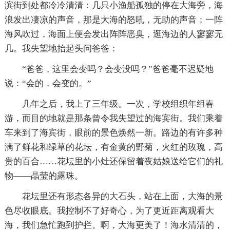
滨街到处都冷冷清清：几只小渔船孤独的停在大海旁，海
浪发出凄凉的声音，那是大海的怒吼，无助的声音；一阵
海风吹过，海面上便会发出阵阵恶臭，逛海边的人寥寥无
几。我失望地抬起头问爸爸：
“爸爸，这里会变吗？会变没吗？”爸爸毫不迟疑地
说：“会的，会变的。”
几年之后，我上了三年级。一次，学校组织年组春
游，而目的地就是那条曾令我失望过的海宾街。我们乘着
车来到了海宾街，眼前的景色焕然一新。路边的有许多种
满了鲜花和绿草的花坛，有金黄的野菊，火红的玫瑰，高
贵的百合……花坛里的小灶还保留着夜姑娘送给它们的礼
物——晶莹的露珠。
花坛里还有形态各异的大石头，站在上面，大海的景
色尽收眼底。我控制不了好奇心，为了更近距离观看大
海，我们急忙跑到护拦。啊，大海更美了！海水清清的，