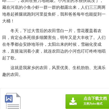
哗……”，农田在努力地吮吸。小河里的水很快就没了，
藏在河底的小鱼小虾一群一群的都露出来，人们三三两两
地卷起裤腿就跑到河里捉鱼虾，我和爸爸每年也能捉到一
大桶！
冬天，下过大雪后的农田雪白一片，雪花覆盖着农
田，肯定会杀死很多细菌害虫，明年又是大丰收了。人们
在冬季都会安静地等待，太阳出来的时候，雪融化变成
水，直接滋润着小麦，就连农田边的小河也叮叮咚咚地唱
起了歌。
这就是我家乡的农田，风景优美、生机勃勃、充满乐
趣的农田。
点击下载文档
文档为doc格式