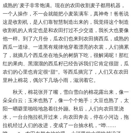
成熟的`麦子非常饱满。现在的农田收割麦子都用机器，
一个人操作，不一会就能把小麦装满车，真神奇！爸爸说
这是收割机，是人们靠智慧制造出来的，我觉得这个制造
收割机的人肯定也是和农田打过不少交道，我长大也要像
他一样。到了六月份，瓜农们也来到农田摘西瓜，成熟的
西瓜一道绿、一道黑有规律地穿着漂亮的衣裳，人们摘累
了，就摘几个西瓜坐在地头的树荫下吃，很解渴呢！那红
红的果肉、黑溜溜的西瓜籽已经告诉我们它肯定很甜，瓜
农们的心里也肯定很“甜”。等西瓜摘完了，人们又在农田
里种上棉花，偶尔下几场小雨，滋润着它。
秋天，棉花张开了嘴，雪白雪白的棉花露出来，像一
朵朵白云；玉米也熟了，像一个个炮手；大豆也熟了，太
阳一晒噼里啪啦地急着往外蹦。秋后，人们向农田里浇
水，一台台拖拉机开过来，向农田奔去，停在小河边，拖
拉机经过人们的改进，变成了一台抽水机，“哗……