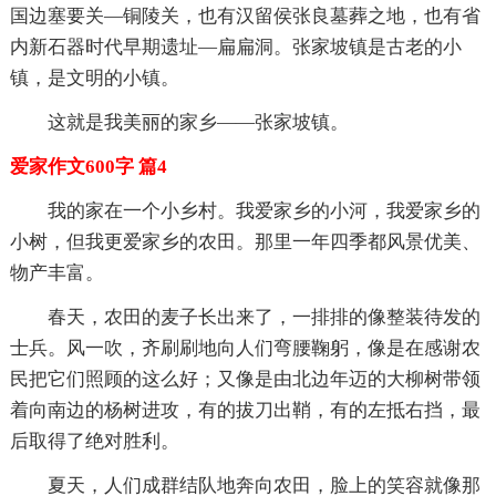
国边塞要关—铜陵关，也有汉留侯张良墓葬之地，也有省
内新石器时代早期遗址—扁扁洞。张家坡镇是古老的小
镇，是文明的小镇。
这就是我美丽的家乡——张家坡镇。
爱家作文600字 篇4
我的家在一个小乡村。我爱家乡的小河，我爱家乡的
小树，但我更爱家乡的农田。那里一年四季都风景优美、
物产丰富。
春天，农田的麦子长出来了，一排排的像整装待发的
士兵。风一吹，齐刷刷地向人们弯腰鞠躬，像是在感谢农
民把它们照顾的这么好；又像是由北边年迈的大柳树带领
着向南边的杨树进攻，有的拔刀出鞘，有的左抵右挡，最
后取得了绝对胜利。
夏天，人们成群结队地奔向农田，脸上的笑容就像那