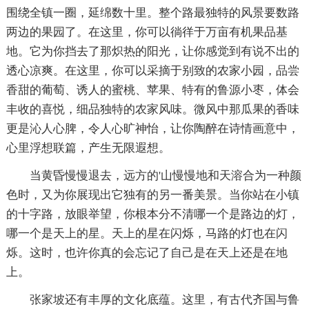
围绕全镇一圈，延绵数十里。整个路最独特的风景要数路
两边的果园了。在这里，你可以徜徉于万亩有机果品基
地。它为你挡去了那炽热的阳光，让你感觉到有说不出的
透心凉爽。在这里，你可以采摘于别致的农家小园，品尝
香甜的葡萄、诱人的蜜桃、苹果、特有的鲁源小枣，体会
丰收的喜悦，细品独特的农家风味。微风中那瓜果的香味
更是沁人心脾，令人心旷神怡，让你陶醉在诗情画意中，
心里浮想联篇，产生无限遐想。
当黄昏慢慢退去，远方的'山慢慢地和天溶合为一种颜
色时，又为你展现出它独有的另一番美景。当你站在小镇
的十字路，放眼举望，你根本分不清哪一个是路边的灯，
哪一个是天上的星。天上的星在闪烁，马路的灯也在闪
烁。这时，也许你真的会忘记了自己是在天上还是在地
上。
张家坡还有丰厚的文化底蕴。这里，有古代齐国与鲁