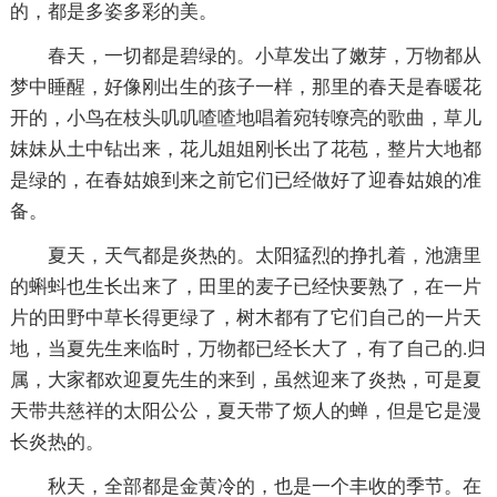
的，都是多姿多彩的美。
春天，一切都是碧绿的。小草发出了嫩芽，万物都从
梦中睡醒，好像刚出生的孩子一样，那里的春天是春暖花
开的，小鸟在枝头叽叽喳喳地唱着宛转嘹亮的歌曲，草儿
妺妹从土中钻出来，花儿姐姐刚长出了花苞，整片大地都
是绿的，在春姑娘到来之前它们已经做好了迎春姑娘的准
备。
夏天，天气都是炎热的。太阳猛烈的挣扎着，池溏里
的蝌蚪也生长出来了，田里的麦子已经快要熟了，在一片
片的田野中草长得更绿了，树木都有了它们自己的一片天
地，当夏先生来临时，万物都已经长大了，有了自己的.归
属，大家都欢迎夏先生的来到，虽然迎来了炎热，可是夏
天带共慈祥的太阳公公，夏天带了烦人的蝉，但是它是漫
长炎热的。
秋天，全部都是金黄冷的，也是一个丰收的季节。在