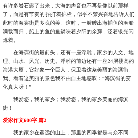
有许多岩石露了出来，大海的声音也不再是像以前那样
了，而是有节奏的'拍打着护栏，似乎不禁兴奋地告诉人们
此时的海宾街是多么的美。这时，一艘艘出海捕鱼的渔船
满载而归，船上的鱼的鱼鳞映着夕阳的余辉，泛着银光闪
烁着。
在海滨街的最前头，还有一座浮雕，家乡的人文、地
理、山水、风光、历史。浮雕的前边还有一座24层楼高的
海港大厦，它好象一个巨人，保卫着这条美丽的海滨街。
我、看着这美丽的景色我不由自主地感叹：“海滨街的变
化真大呀！”
我爱您，我的家乡；我爱您，我的家乡美丽的海滨
街！
爱家作文600字 篇2
我的家乡在遥远的山上，那里的四季都是与众不同