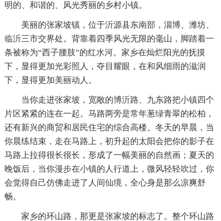
明的、和谐的、风光秀丽的乡村小镇。
美丽的张家坡镇，位于沂源县东南部，淄博、潍坊、
临沂三市交界处。背靠着四季风光无限的毫山，脚踏着一
条被称为“西子腰肢”的红水河。家乡在灿烂阳光的抚摸
下，显得更加光彩照人，夺目耀眼，在和风细雨的滋润
下，显得更加美丽动人。
当你走进张家坡，宽敞的博沂路、九东路把小镇四个
片区紧紧的连在一起。马路两旁是常年葱绿青翠的松柏，
还有新兴的商贸和居民住宅的综合高楼。冬天的早晨，当
你晨练结束，走在马路上，初升起的太阳会把你的影子在
马路上拉得很长很长，形成了一幅美丽的自然画；夏天的
晚饭后，当你漫步在小镇的人行道上，微风轻轻吹过，你
会觉得自己仿佛走进了人间仙境，全心身是那么凉爽舒
畅。
家乡的环山路，那更是张家坡的标志了。整个环山路