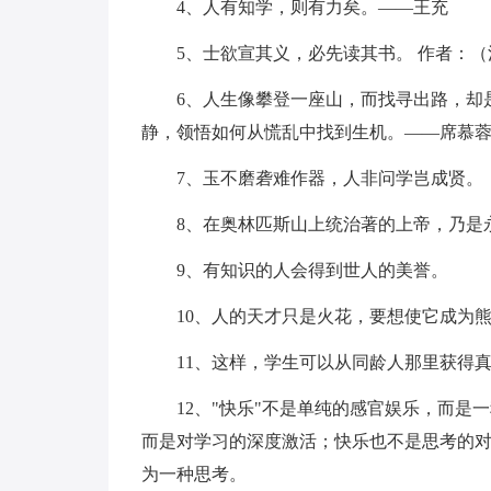
4、人有知学，则有力矣。——王充
5、士欲宣其义，必先读其书。 作者：（
6、人生像攀登一座山，而找寻出路，却
静，领悟如何从慌乱中找到生机。——席慕
7、玉不磨砻难作器，人非问学岂成贤。
8、在奥林匹斯山上统治著的上帝，乃是
9、有知识的人会得到世人的美誉。
10、人的天才只是火花，要想使它成为
11、这样，学生可以从同龄人那里获得
12、"快乐"不是单纯的感官娱乐，而
而是对学习的深度激活；快乐也不是思考的
为一种思考。