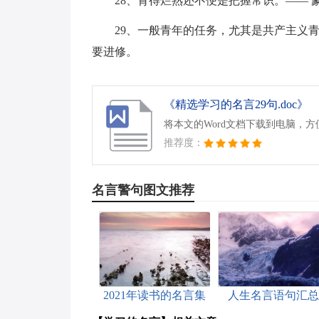
28、背得烂熟还不便是把握常识。—— 
29、一般青年的任务，尤其是共产主义
要进修。
《精选学习的名言29句.doc》
将本文的Word文档下载到电脑，
推荐度：
名言警句图文推荐
2021年读书的名言集
人生名言语句汇总
合50句
（精选140句）