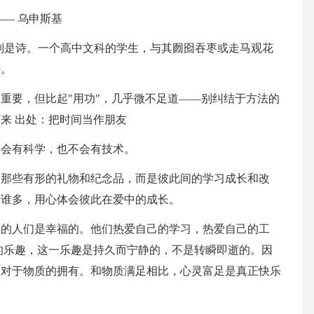
—— 乌申斯基
特别是诗。一个高中文科的学生，与其囫囵吞枣或走马观花
诗。
然重要，但比起"用功"，几乎微不足道——别纠结于方法的
来 出处：把时间当作朋友
不会有科学，也不会有技术。
是那些有形的礼物和纪念品，而是彼此间的学习成长和改
爱谁多，用心体会彼此在爱中的成长。
界的人们是幸福的。他们热爱自己的学习，热爱自己的工
的乐趣，这一乐趣是持久而宁静的，不是转瞬即逝的。因
界对于物质的拥有。和物质满足相比，心灵富足是真正快乐