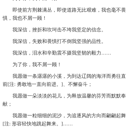
即使前方荆棘满丛，即使道路无比艰难，我也毫不畏
惧，我也不屑一顾！
我深信，挫折和坎坷击不垮我坚定的信念。
我深信，失败和畏惧打不倒我坚强的品性。
我深信，泪水和辛勤震不摄我坚韧的毅力……
为了你，我不屑一顾！
我愿做一条潺潺的小溪，为到达辽阔的海洋而勇往直
前[注: 勇敢地一直向前进。]、不懈奋斗；
我愿做一朵淡淡的花儿，为释放温馨的芬芳而默默奉
献；
我愿做一粒细细的泥沙，为追逐风的方向而翩翩起舞
[注: 形容轻快地跳起舞来。]……