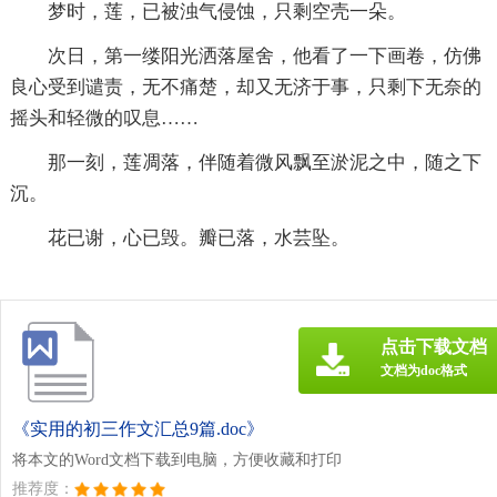
梦时，莲，已被浊气侵蚀，只剩空壳一朵。
次日，第一缕阳光洒落屋舍，他看了一下画卷，仿佛
良心受到谴责，无不痛楚，却又无济于事，只剩下无奈的
摇头和轻微的叹息……
那一刻，莲凋落，伴随着微风飘至淤泥之中，随之下
沉。
花已谢，心已毁。瓣已落，水芸坠。
点击下载文档
文档为doc格式
《实用的初三作文汇总9篇.doc》
将本文的Word文档下载到电脑，方便收藏和打印
推荐度：