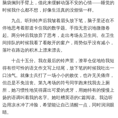
脑袋搁到手臂上，借此来缓解动荡不安的心情——睡觉的
时候我什么都不想，好像生活真的没烦恼一样。
九点。听到铃声后我皱着眉头放下笔，脑子里还在不
停地思考着那道卡住我的数学题。手指无意识地微微卷
起。两分钟后我放弃了思考，走出考场去卫生间。在卫生
间排队的时候我看了看敞开的窗户，雨势似乎没有减小，
落叶在路边的积木上漂来漂去。
十点十五分。我在最后的铃声里，潦草仓促地给我短
得有些可怜的语文作文写上结尾，放下笔的时候我吐出一
口浊气。就像士兵打了一场小小的败仗，也许无关痛痒，
但总是不免沮丧。第九考场的符号同学跑来找我去上厕
所，她习惯性地笑得露出可爱的虎牙，用她特有的慢慢上
扬的语调叫着我的名字。她吐槽英语的C篇阅读。我边听
边用凉水冲了冲脸，希望能让自己清醒一点，同时润润眼
睛。