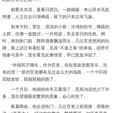
朝看水东流，暮看日西沉。一路颠簸，奇山异水无处
绝逢，人之往去日渐稀疏，留下的只有尘埃飞扬。
初来乍到，望去，清淡的小巷，冷清的街市，稀疏的
人群，仿佛一盘散沙，一片死寂，失去昔日的生机。稍
时，来到衙门前，阵阵酒香飘溢而出，几位官吏悠闲的玩
牌，脸上还泛有着红晕，见其“不速之客”的来临，还呼吁
他参与其中，莲生看见此番情景，早已怒发冲冠了。
“外面民不聊生，作为官吏，却在里面贪图享乐，岂
有此理！”那些官吏哪有见过这么大的场面，一个个吓得
四肢发软，屁颠屁颠的跑了。
一个月后，热闹的街市又重现了，恶风浊流也少了许
多，莲生望着眼前繁荣的景象，会心的笑了。
夜幕降临，他走进衙门，几位官吏上前迎接，恭敬的