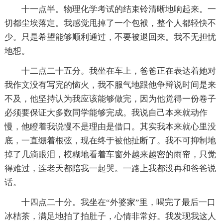
十一点半。物理化学考试的结束铃清晰地响起来。一
切都尘埃落定。我感觉甩掉了一个包袱，整个人都轻快不
少。只是希望能够顺利通过，不要被退回来。我不无担忧
地想。
十二点二十五分。我坐在车上，爸爸正在表达着她对
我作文没有写完的恼火，我不服气地跟他争辩说时间是来
不及，他坚持认为我应该能够做完，因为他觉得一份卷子
必须要保证大多数同学能够完成。我说自己本来就动作
慢，他瞪着我说慢不是理由是借口。其实我本来就心里没
底，一直绷着根弦，现在终于被他扯断了。我不可抑制地
掉了几滴眼泪，模糊地看着车窗外越来越密的雨帘，只觉
得难过，连老天都陪我一起哭。一路上我都没再和爸爸说
话。
十四点二十分。我坐在“外婆家”里，喝完了最后一口
冰桔茶，满足地拍了拍肚子，心情非常好。我发现我这人