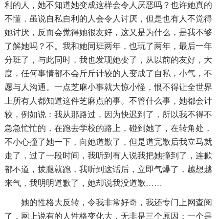
利的人，她不知道她变成这样会令人厌恶吗？也许她真的
不懂，虽说自私自利的人会令人讨厌，但是也有人不觉得
她讨厌，反而会觉得她很友好，这又是为什么，是我不够
了解她吗？不。我和她同班两年，也玩了两年，最后一年
分班了，与此同时，我也发现她变了，从以前的友好，大
度，任何事情都不会斤斤计较的人变成了自私，小气，不
愿与人沟通。一点芝麻小事就大惊小怪，恨不得让全世界
上所有人都知道这件芝麻点的事。不管什么事，她都会计
较，例如说：我从那路过，因为快迟到了，所以我不得不
急急忙忙的，在跑去学校的路上，碰到她了，在转角处，
不小心撞了她一下，向她道歉了，但是道完歉后我立马就
走了，过了一段时间，我听到有人说我把她撞到了，连歉
都不道，拔腿就跑，我听到这话后，立即气爆了，越想越
来气，我明明道歉了，她却说我没道歉……
她的性格大反转，令我非常好奇，我还专门上网查阅
了，网上说有的人性格变化大，无非是三个原因：一个是