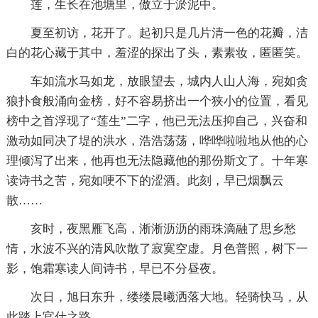
莲，生长在池塘里，傲立于淤泥中。
夏至初访，花开了。起初只是几片清一色的花瓣，洁
白的花心藏于其中，羞涩的探出了头，素素妆，匿匿笑。
车如流水马如龙，放眼望去，城内人山人海，宛如贪
狼扑食般涌向金榜，好不容易挤出一个狭小的位置，看见
榜中之首浮现了“莲生”二字，他已无法压抑自己，兴奋和
激动如同决了堤的洪水，浩浩荡荡，哗哗啦啦地从他的心
理倾泻了出来，他再也无法隐藏他的那份斯文了。十年寒
读诗书之苦，宛如哽不下的涩酒。此刻，早已烟飘云
散……
亥时，夜黑雁飞高，淅淅沥沥的雨珠滴融了思乡愁
情，水波不兴的清风吹散了寂寞空虚。月色普照，树下一
影，饱霜寒读人间诗书，早已不分昼夜。
次日，旭日东升，缕缕晨曦洒落大地。轻骑快马，从
此踏上官仕之路……