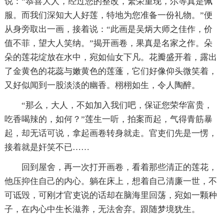
说：“恭喜大人，经过您的整改，繁荣重现，尔等真是佩
服。而我们深知大人好莲，特地为您准备一份礼物。”便
从身旁取出一画，接着说：“此画是吴炳大师之佳作，价
值不菲，望大人笑纳。”揭开画卷，果真是名家之作。朵
朵的莲花绽放在水中，宛如仙女下凡。花瓣盛开着，露出
了金黄色的花蕊与嫩黄色的莲蓬，它们好像仰头微笑着，
又好似闻到一股淡淡的幽香。栩栩如生，令人陶醉。
“那么，大人，不如加入我们吧，保证您荣华富贵，
吃香喝辣的，如何？”莲生一听，拍案而起，气得青筋暴
起，却无话可说，拿起画卷转身就走。官吏们先是一愣，
接着就是奸笑不已……
回到屋舍，再一次打开画卷，看着那些清正的莲花，
他压抑住自己的内心。躺在床上，想着自己清廉一世，不
可诋毁，可刚才官吏说的话却在脑海里回荡，宛如一颗种
子，在内心中生长滋养，无法舍弃。跟随梦境犹生。