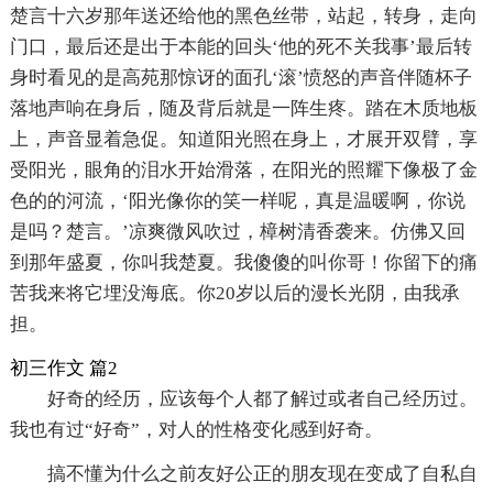
楚言十六岁那年送还给他的黑色丝带，站起，转身，走向
门口，最后还是出于本能的回头‘他的死不关我事’最后转
身时看见的是高苑那惊讶的面孔‘滚’愤怒的声音伴随杯子
落地声响在身后，随及背后就是一阵生疼。踏在木质地板
上，声音显着急促。知道阳光照在身上，才展开双臂，享
受阳光，眼角的泪水开始滑落，在阳光的照耀下像极了金
色的的河流，‘阳光像你的笑一样呢，真是温暖啊，你说
是吗？楚言。’凉爽微风吹过，樟树清香袭来。仿佛又回
到那年盛夏，你叫我楚夏。我傻傻的叫你哥！你留下的痛
苦我来将它埋没海底。你20岁以后的漫长光阴，由我承
担。
初三作文 篇2
好奇的经历，应该每个人都了解过或者自己经历过。
我也有过“好奇”，对人的性格变化感到好奇。
搞不懂为什么之前友好公正的朋友现在变成了自私自