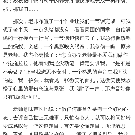
花；姣枝嫩叶依附树干的养分才能快乐地长成一树绿荫。
那，那我们……
那次，老师布置了一个作业让我们一节课完成，可我
想了老半天，一点头绪都没有。看看周围的同学，自信满
满的一行接着一行写，一节课也快过去了，我急得像热锅
上的蚂蚁。突然，一个黑影映入眼帘，我偷偷一瞧，原来
是老师。我内心更慌了：“怎么办？老师最不爱我们做作
业拖拖拉拉，他看到我还没动笔，肯定要训我。”“是不是
不会做？”正当我忐忑不安时，一个熟悉的声音在我耳边
响起。我一抬头，就看见一张微笑的面孔，这微笑使我放
松了心里的那份急迫与紧张，我“嗯”了一声，那声音好像
只有我能听见吧。
老师意味声长地说：“做任何事首先要有一个好的心
态，告诉自己世上无难事，只怕有心人，就可以将问好转
变成感叹号。”“这道题目，首先要读懂题目，再理清思
路，不难。其思路是这样的……”听了老师的引导，我放