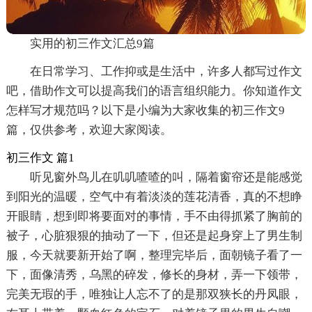
实用的初三作文汇总9篇
在日常学习、工作抑或是生活中，许多人都写过作文
吧，借助作文可以提高我们的语言组织能力。你知道作文
怎样写才规范吗？以下是小编为大家收集的初三作文9
篇，仅供参考，欢迎大家阅读。
初三作文 篇1
听见窗外鸟儿在叽叽喳喳的叫，隔着窗帘还是能感觉
到阳光的温暖，空气中有着淡淡的莲花清香，真的不想睁
开眼睛，想到即将要面对的事情，手不由得抓紧了胸前的
被子，心脏狠狠的抽动了一下，但还是起身穿上了男生制
服，今天就要新开始了啊，整理完毕后，面朝镜子看了一
下，面像清秀，乌黑的碎发，修长的身材，弄一下领带，
完美无瑕的手，唯独让人忘不了的是那双狭长的丹凤眼，