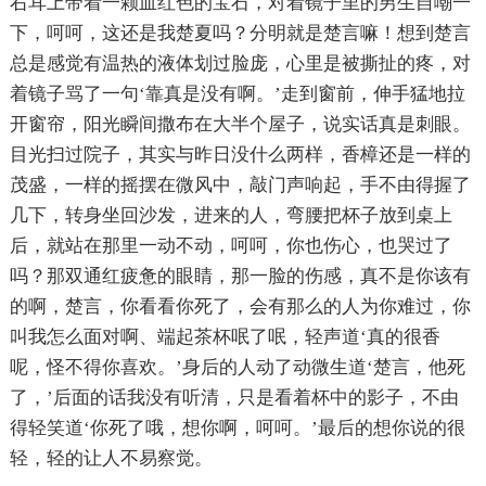
右耳上带着一颗血红色的宝石，对着镜子里的男生自嘲一
下，呵呵，这还是我楚夏吗？分明就是楚言嘛！想到楚言
总是感觉有温热的液体划过脸庞，心里是被撕扯的疼，对
着镜子骂了一句‘靠真是没有啊。’走到窗前，伸手猛地拉
开窗帘，阳光瞬间撒布在大半个屋子，说实话真是刺眼。
目光扫过院子，其实与昨日没什么两样，香樟还是一样的
茂盛，一样的摇摆在微风中，敲门声响起，手不由得握了
几下，转身坐回沙发，进来的人，弯腰把杯子放到桌上
后，就站在那里一动不动，呵呵，你也伤心，也哭过了
吗？那双通红疲惫的眼睛，那一脸的伤感，真不是你该有
的啊，楚言，你看看你死了，会有那么的人为你难过，你
叫我怎么面对啊、端起茶杯呡了呡，轻声道‘真的很香
呢，怪不得你喜欢。’身后的人动了动微生道‘楚言，他死
了，’后面的话我没有听清，只是看着杯中的影子，不由
得轻笑道‘你死了哦，想你啊，呵呵。’最后的想你说的很
轻，轻的让人不易察觉。