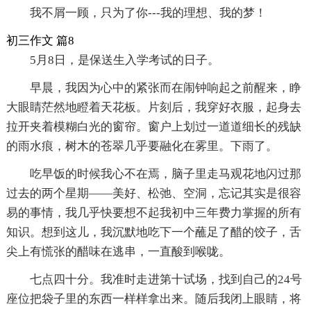
我不屑一顾，只为了你---我的理想、我的梦！
初三作文 篇8
5月8日，是保送生入学考试的日子。
早晨，我因为心中的紧张而在闹钟响起之前醒来，睁
大眼睛茫然地瞪着天花板。片刻后，我穿好衣服，起身去
拉开夹着模糊白光的窗帘。窗户上划过一道道细长的残缺
的雨水痕，树木的苍翠几乎要融化在雾里。下雨了。
吃早饭的时候我心不在焉，脑子里走马观花地闪过那
过去的两个星期——美好、松弛、空洞，忘记其实是很容
易的事情，我几乎快要想不起我初中三年费力掌握的所有
知识。想到这儿，我沉默地吃下一个蘸足了醋的饺子，舌
尖上有慌张的醋味在逃串，一直酸到喉咙。
七点四十分。我准时走进第十试场，找到自己的24号
座位把袋子里的东西一样样拿出来。随后我闭上眼睛，将