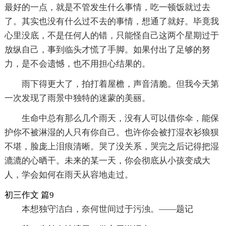
最好的一点，就是不管发生什么事情，吃一顿饭就过去
了。其实也没有什么过不去的事情，想通了就好。毕竟我
心里没底，不是任何人的错，只能怪自己这两个星期过于
放纵自己，事到临头才慌了手脚。如果付出了足够的努
力，是不会遗憾，也不用担心结果的。
雨下得更大了，拍打着屋檐，声音清脆。但我今天第
一次发现了雨景中独特的迷蒙的美丽。
生命中总有那么几个雨天，没有人可以借你伞，能保
护你不被淋湿的人只有你自己。也许你会被打湿衣衫狼狈
不堪，脸庞上泪痕清晰。哭了没关系，哭完之后记得把湿
漉漉的心晒干。未来的某一天，你会彻底从小孩变成大
人，学会如何在雨天从容地走过。
初三作文 篇9
本想独守洁白，奈何世间过于污浊。――题记