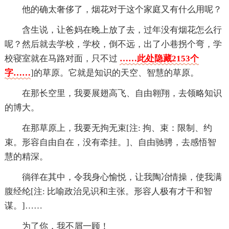
他的确太奢侈了，烟花对于这个家庭又有什么用呢？
含生说，让爸妈在晚上放了去，过年没有烟花怎么行
呢？然后就去学校，学校，倒不远，出了小巷拐个弯，学
校寝室就在马路对面，只不过
……此处隐藏2153个
字……
]的草原。它就是知识的天空、智慧的草原。
在那长空里，我要展翅高飞、自由翱翔，去领略知识
的博大。
在那草原上，我要无拘无束[注: 拘、束：限制、约
束。形容自由自在，没有牵挂。]、自由驰骋，去感悟智
慧的精深。
徜徉在其中，令我身心愉悦，让我陶冶情操，使我满
腹经纶[注: 比喻政治见识和主张。形容人极有才干和智
谋。]……
为了你，我不屑一顾！