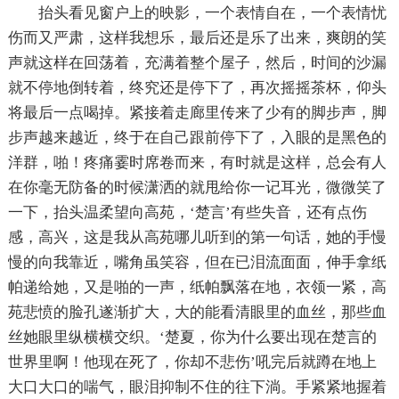
抬头看见窗户上的映影，一个表情自在，一个表情忧
伤而又严肃，这样我想乐，最后还是乐了出来，爽朗的笑
声就这样在回荡着，充满着整个屋子，然后，时间的沙漏
就不停地倒转着，终究还是停下了，再次摇摇茶杯，仰头
将最后一点喝掉。紧接着走廊里传来了少有的脚步声，脚
步声越来越近，终于在自己跟前停下了，入眼的是黑色的
洋群，啪！疼痛霎时席卷而来，有时就是这样，总会有人
在你毫无防备的时候潇洒的就甩给你一记耳光，微微笑了
一下，抬头温柔望向高苑，‘楚言’有些失音，还有点伤
感，高兴，这是我从高苑哪儿听到的第一句话，她的手慢
慢的向我靠近，嘴角虽笑容，但在已泪流面面，伸手拿纸
帕递给她，又是啪的一声，纸帕飘落在地，衣领一紧，高
苑悲愤的脸孔遂渐扩大，大的能看清眼里的血丝，那些血
丝她眼里纵横横交织。‘楚夏，你为什么要出现在楚言的
世界里啊！他现在死了，你却不悲伤’吼完后就蹲在地上
大口大口的喘气，眼泪抑制不住的往下淌。手紧紧地握着