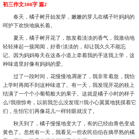
初三作文300字 篇2
春天，橘子树开始发芽，嫩嫩的芽儿在橘子叶妈妈的
呵护下欢快地疯长着。
夏天，橘子树开花了，散发着淡淡的香气，我激动地
轻轻捧起一簇闻闻，好香!淡淡的，却让我久久不能忘
记。因为妈妈每天在这条小道上牵着我的手送我上学，这
种味道里好像有妈妈的爱。
过了一段时间，花慢慢地凋谢了，我非常着急，我怕
上学时再闻不到这种味道了。有一天，我发现开花的枝上
结满了一个个小葡萄般大的果子。这就是橘子小时的样子
么?我很惊奇，以前我怎么没发现?!我小心翼翼地抚摸着它
们，生怕它们再像花儿一样转眼就没了。
秋天到了，橘子慢慢地变大了，有的已经由青色变成
黄色了。忽然有一天，我看见一些农民伯伯在摘早熟的橘