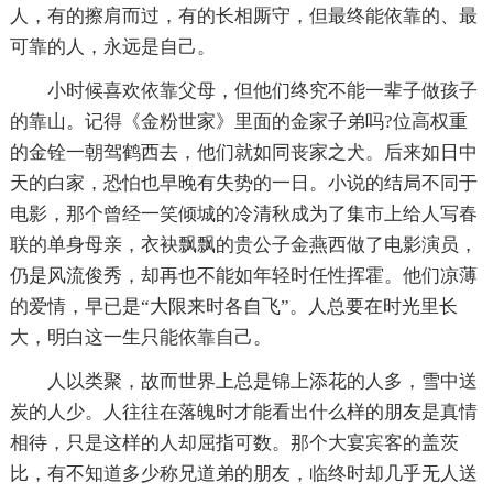
人，有的擦肩而过，有的长相厮守，但最终能依靠的、最
可靠的人，永远是自己。
小时候喜欢依靠父母，但他们终究不能一辈子做孩子
的靠山。记得《金粉世家》里面的金家子弟吗?位高权重
的金铨一朝驾鹤西去，他们就如同丧家之犬。后来如日中
天的白家，恐怕也早晚有失势的一日。小说的结局不同于
电影，那个曾经一笑倾城的冷清秋成为了集市上给人写春
联的单身母亲，衣袂飘飘的贵公子金燕西做了电影演员，
仍是风流俊秀，却再也不能如年轻时任性挥霍。他们凉薄
的爱情，早已是“大限来时各自飞”。人总要在时光里长
大，明白这一生只能依靠自己。
人以类聚，故而世界上总是锦上添花的人多，雪中送
炭的人少。人往往在落魄时才能看出什么样的朋友是真情
相待，只是这样的人却屈指可数。那个大宴宾客的盖茨
比，有不知道多少称兄道弟的朋友，临终时却几乎无人送