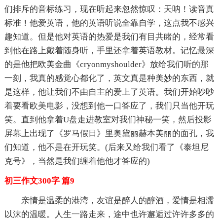
们排斥的音标练习，现在听起来忽然惊叹：天呐！读音真
标准！他爱英语，他的英语听说全靠自学，这点我不感兴
趣知道。但是他对英语的热爱是我们有目共睹的，经常看
到他在路上戴着随身听，手里还拿着英语教材。记忆最深
的是他把欧美金曲《cryonmyshoulder》放给我们听的那
一刻，我真的感觉心都化了，英文真是种美妙的东西，就
是这样，他让我们不由自主的爱上了英语。我们开始吵吵
着要看欧美电影，没想到他一口答应了，我们只当他开玩
笑。直到他拿着U盘走进教室对我们神秘一笑，然后投影
屏幕上出现了《罗马假日》里奥黛丽赫本美丽的面孔，我
们知道，他不是在开玩笑。(后来又给我们看了《泰坦尼
克号》，当然是我们缠着他他才答应的)
初三作文300字 篇9
亲情是温柔的港湾，友谊是醉人的醇酒，爱情是相濡
以沫的温暖。人生一路走来，途中也许邂逅过许许多多的