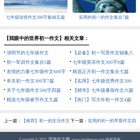
七年级珍惜作文300字集锦五篇
实用的初一的作文集合7篇
【我眼中的世界初一作文】相关文章：
清明节的七年级作文
【必备】初一写景作文锦集八
初一军训作文集合5篇
篇
七年级英语作文300字8篇
友情的力量七年级作文600字
精选正月初一作文集合七篇
有关初一作文300字7篇
【实用】七年级优秀作文300
关于七年级作文500字四篇
字集锦6篇
【精华】七年级暑假作文六篇
精选七年级春节作文九篇
【热门】写大年初一作文4篇
上一篇：
【推荐】初一的生活作文
下一篇：
实用的初一的早晨作文四
300字3篇
篇
澄海作文网
Copyright © 2025
www.sieodpexpo.com 版权所有