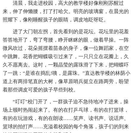
清晨，我走进校园，高大的教学楼好像刚刚苏醒过
来，伸了伸懒腰，打了打哈欠。明亮的玻璃窗，在晨光的
照耀下，像刚睡醒孩子的眼睛，调皮地眨呀眨。
进了大门朝左拐，首先看到的是花坛。花坛里的花羞
答答地开了，弯了弯腰，睁开眯眯的眼，做着早操。一阵
微风吹过，花朵摇摆着苗条的身子，像一位舞蹈家，在空
中跳舞。花香把蝴蝶吸引过来了，一只只立在花瓣上，久
久不愿离去。这时，一颗晶莹的露珠滑了下来，把蝴蝶吓
了一跳：“是谁在捣乱!咦，是露珠。”直达教学楼的林荫小
道上有两排笔直的大树，像草原哨兵挺立在路两旁，盼望
着那些调皮可爱的孩子早些到校。
“叮叮”校门开了，一群孩子迫不急待地冲了进来，操
场上顿时热闹起来了。有的在打乒乓球，有的在打篮球，
有的在玩游戏，有的在朗读……笑声、读书声、说话声、
篮球的拍打声……充溢着校园的每个角落，孩子们的到来