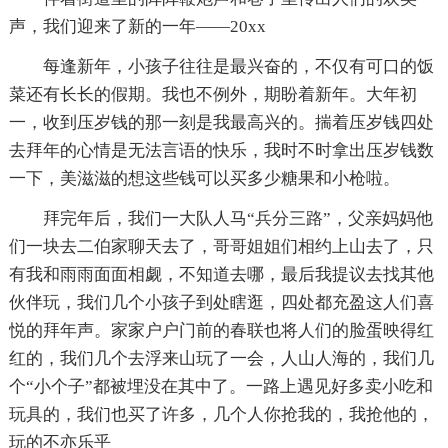
声，我们迎来了新的一年——20xx
每逢新年，小孩子往往是最兴奋的，不仅有可口的饭
菜还有长长的假期。我也不例外，期盼着新年。大年初
一，收到压岁钱的那一刻是我最高兴的。揣着压岁钱四处
去拜年的心情是无法言语的快乐，我时不时拿出压岁钱数
一下，美滋滋的想这些钱可以买多少糖果和小枪啦。
拜完年后，我们一大队人马“兵分三路”，父亲妈妈他
们一块去二伯家聊天去了，哥哥姐姐们相约上山去了，只
有我和雨雨面面相觑，不知道去哪，最后我提议去找其他
伙伴玩，我们几个小孩子到处瞎逛，四处都充盈这人们喜
悦的拜年声。家家户户门前的春联也将人们的脸蛋映得红
红的，我们几个去浮来山玩了一会，人山人海的，我们几
个“小个子”都被埋没在其中了。一路上遇见好多卖小吃和
玩具的，我们也买了许多，几个人你抢我的，我抢他的，
玩的不亦乐乎