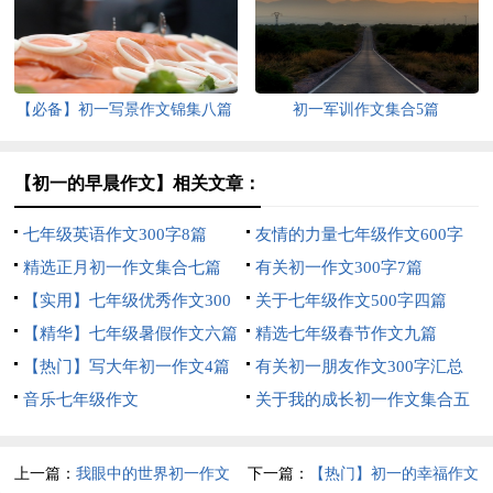
【必备】初一写景作文锦集八篇
初一军训作文集合5篇
【初一的早晨作文】相关文章：
七年级英语作文300字8篇
友情的力量七年级作文600字
精选正月初一作文集合七篇
有关初一作文300字7篇
【实用】七年级优秀作文300
关于七年级作文500字四篇
字集锦6篇
【精华】七年级暑假作文六篇
精选七年级春节作文九篇
【热门】写大年初一作文4篇
有关初一朋友作文300字汇总
音乐七年级作文
六篇
关于我的成长初一作文集合五
篇
上一篇：
我眼中的世界初一作文
下一篇：
【热门】初一的幸福作文