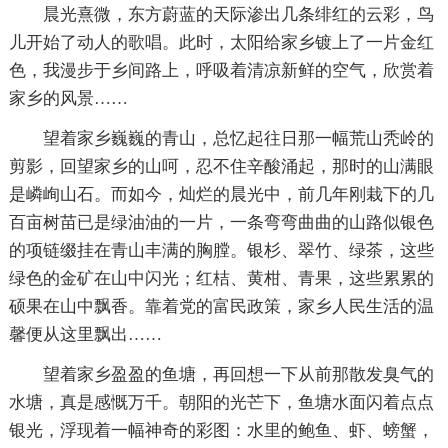
晨光熹微，东方蔚蓝的天际渗出几条绯红的云彩，鸟
儿开始了动人的歌唱。此时，太阳给家乡镀上了一片金红
色，我漫步于乡间路上，呼吸着清凉新鲜的空气，欣赏着
家乡的风景……
望着家乡巍巍的青山，总忆起往日那一幅荒山秃岭的
剪影，回望家乡的山呵，忍不住辛酸涌起，那时的山满眼
是嶙峋山石。而如今，灿烂的晨光中，前几年刚栽下的几
百亩树苗已是绿油油的一片，一条弯弯曲曲的山路似银色
的项链缀挂在青山丰满的胸膛。银杉、翠竹、绿茶，这些
绿色的金矿在山中闪光；红桔、黄柑、青果，这些累累的
硕果在山中飘香。靠着党的富民政策，家乡人民生活的温
馨便从这里飘出……
望着家乡盈盈的鱼塘，再回想一下从前那散发臭气的
水塘，真是感慨万千。朝阳的光芒下，鱼塘水面闪着点点
银光，浮现着一幅神奇的彩图：水里的鲍鱼、虾、螃蟹，