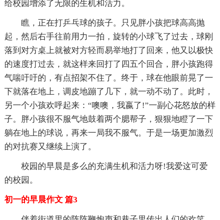
给校园增添了无限的生机和活力。
瞧，正在打乒乓球的孩子。只见胖小孩把球高高抛
起，然后右手往前用力一拍，旋转的小球飞了过去，球刚
落到对方桌上就被对方轻而易举地打了回来，他又以极快
的速度打过去，就这样来回打了四五个回合，胖小孩跑得
气喘吁吁的，有点招架不住了。终于，球在他眼前晃了一
下就落在地上，调皮地蹦了几下，就一动不动了。此时，
另一个小孩欢呼起来：“噢噢，我嬴了!”一副心花怒放的样
子。胖小孩很不服气地鼓着两个腮帮子，狠狠地瞪了一下
躺在地上的球说，再来一局我不服气。于是一场更加激烈
的对抗赛又继续上演了。
校园的早晨是多么的充满生机和活力呀!我爱这可爱
的校园。
初一的早晨作文 篇3
伴着街道里的阵阵鞭炮声和巷子里传出人们的欢笑