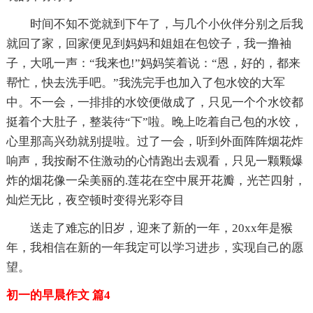
时间不知不觉就到下午了，与几个小伙伴分别之后我
就回了家，回家便见到妈妈和姐姐在包饺子，我一撸袖
子，大吼一声：“我来也!”妈妈笑着说：“恩，好的，都来
帮忙，快去洗手吧。”我洗完手也加入了包水饺的大军
中。不一会，一排排的水饺便做成了，只见一个个水饺都
挺着个大肚子，整装待“下”啦。晚上吃着自己包的水饺，
心里那高兴劲就别提啦。过了一会，听到外面阵阵烟花炸
响声，我按耐不住激动的心情跑出去观看，只见一颗颗爆
炸的烟花像一朵美丽的.莲花在空中展开花瓣，光芒四射，
灿烂无比，夜空顿时变得光彩夺目
送走了难忘的旧岁，迎来了新的一年，20xx年是猴
年，我相信在新的一年我定可以学习进步，实现自己的愿
望。
初一的早晨作文 篇4