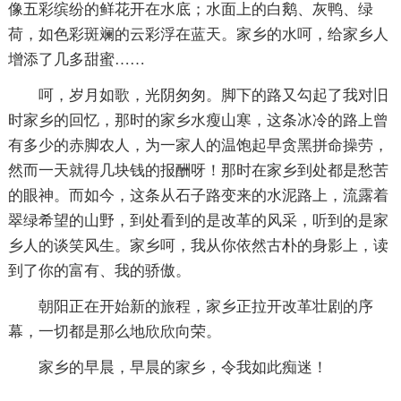
像五彩缤纷的鲜花开在水底；水面上的白鹅、灰鸭、绿
荷，如色彩斑斓的云彩浮在蓝天。家乡的水呵，给家乡人
增添了几多甜蜜……
呵，岁月如歌，光阴匆匆。脚下的路又勾起了我对旧
时家乡的回忆，那时的家乡水瘦山寒，这条冰冷的路上曾
有多少的赤脚农人，为一家人的温饱起早贪黑拼命操劳，
然而一天就得几块钱的报酬呀！那时在家乡到处都是愁苦
的眼神。而如今，这条从石子路变来的水泥路上，流露着
翠绿希望的山野，到处看到的是改革的风采，听到的是家
乡人的谈笑风生。家乡呵，我从你依然古朴的身影上，读
到了你的富有、我的骄傲。
朝阳正在开始新的旅程，家乡正拉开改革壮剧的序
幕，一切都是那么地欣欣向荣。
家乡的早晨，早晨的家乡，令我如此痴迷！