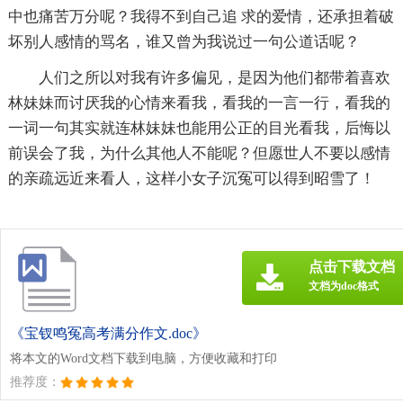
中也痛苦万分呢？我得不到自己追 求的爱情，还承担着破
坏别人感情的骂名，谁又曾为我说过一句公道话呢？
人们之所以对我有许多偏见，是因为他们都带着喜欢
林妹妹而讨厌我的心情来看我，看我的一言一行，看我的
一词一句其实就连林妹妹也能用公正的目光看我，后悔以
前误会了我，为什么其他人不能呢？但愿世人不要以感情
的亲疏远近来看人，这样小女子沉冤可以得到昭雪了！
点击下载文档
文档为doc格式
《宝钗鸣冤高考满分作文.doc》
将本文的Word文档下载到电脑，方便收藏和打印
推荐度：