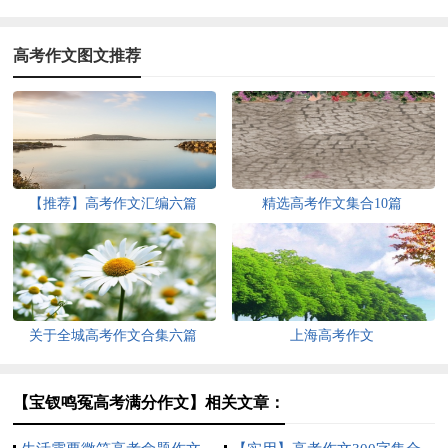
高考作文图文推荐
【推荐】高考作文汇编六篇
精选高考作文集合10篇
关于全城高考作文合集六篇
上海高考作文
【宝钗鸣冤高考满分作文】相关文章：