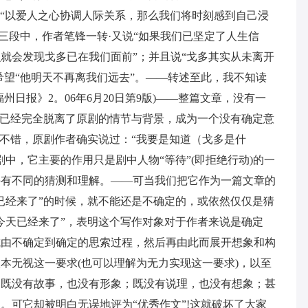
”(“以爱人之心协调人际关系，那么我们将时刻感到自己浸
三段中，作者笔锋一转·又说“如果我们已坚定了人生信
就会发现戈多已在我们面前”；并且说“戈多其实从未离开
希望“他明天不再离我们远去”。——转述至此，我不知读
日报》2。06年6月20日第9版)——整篇文章，没有一
”已经完全脱离了原剧的情节与背景，成为一个没有确定意
。不错，原剧作者确实说过：“我要是知道（戈多是什
中，它主要的作用只是剧中人物“等待”(即拒绝行动)的一
许有不同的猜测和理解。——可当我们把它作为一篇文章的
已经来了”的时候，就不能还是不确定的，或依然仅仅是猜
今天已经来了”，表明这个写作对象对于作者来说是确定
成由不确定到确定的思索过程，然后再由此而展开想象和构
本无视这一要求(也可以理解为无力实现这一要求)，以至
，既没有故事，也没有形象；既没有说理，也没有想象；甚
。可它却被明白无误地评为“优秀作文”!这就破坏了大家