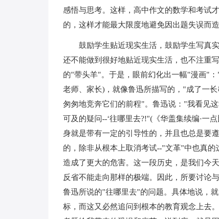
感悟与思考。这样，高中作文的数学和考试
的，这样才能最大限度地避免因出题失误而
鼓励学生贴近现实生活，鼓励学生写真
还不能做到很好地贴近现实生活，也不注重
的"带头羊"。于是，眼前幻化出一幅"漫画"：
老师、家长)，就像鲁迅所描写的，"成了一
匆匆地竞奔它们的前程"。鲁迅说："我看见
可及的疑问--‘往哪里去?!"(《华盖集续编·
身就是带有一定的引导性的，并且也总是要
的，除非从根本上取消考试--"文革"中也真
造成了更大的危害。这一段历史，是我们今
反省不能走向那样的极端。因此，所要讨论
鲁迅所说的"往哪里去"的问题。具体地说，
标，而这又必然追问到根本的教育观念上去