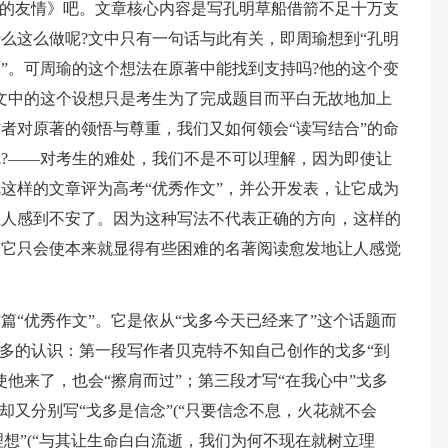
上的友情》吧。文章核心内容是写孔明草船借箭不足十万支
么这么做呢?文中只有一句话与此有关，即周瑜想到“孔明
”。可周瑜的这个想法在原著中能找到支持吗?他的这个变
文中的这个设想只是考生为了完成题目而平白无故地加上
者对原著的领悟与尊重，我们又如何领会“读写结合”的命
?——对考生的难处，我们不是不可以理解，因为即使让
这样的文章评为高考“优秀作文”，并公开发表，让它成为
让人感到不安了。因为这种写法不代表正确的方向，这样的
，它只会使本来就显得有些困难的名著阅读愈发地让人感觉
篇“优秀作文”。它是依从“戈多今天已经来了”这个话题而
戈多的认识：第一段写作者贝克特不知自己创作的戈多“到
他来了，也会“擦肩而过”；第三段才写“在我心中”戈多
却又分别写“戈多是信念”(“只要信念不息，火花就不会
理想”(“与其让生命白白流逝，我们为何不现在就树立理