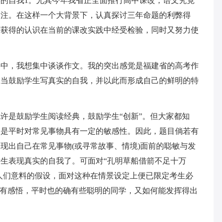
的自我1。尤其今年我省正全面推行高中课改，语文究竟
关注。在这样一个大背景下，认真探讨三年命题的利弊得
所获得的认识在当前的课改实践中经受检验，同时又努力使
字中，我想集中谈谈作文。我的突出感觉是福建省的高考作
应当鼓励学生写真实的自我，并以此而形成自己的鲜明的特
许是鼓励学生阅读经典，鼓励学生“创新”。但大家都知
则是平时对常见事物具有一定的敏感性。因此，题目倘若有
现出自己在常见事物(或寻常故事、情境)面前的聪敏与发
生表现真实的自我了。可面对“孔明草船借箭不足十万
乎人们意料的假设，面对这种在情景设定上便已限定考生必
真有感悟，平时也的确有些聪明的同学，又如何能发挥得出