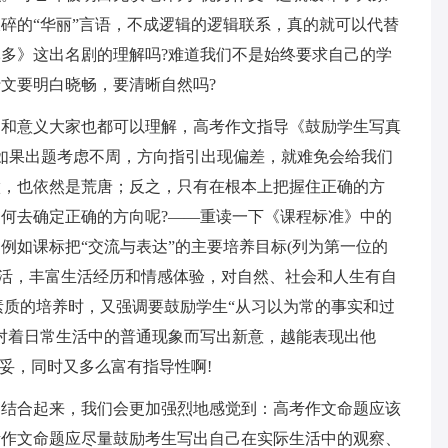
碎的“华丽”言语，不成逻辑的逻辑联系，真的就可以代替
多》这出名剧的理解吗?难道我们不是始终要求自己的学
文要明白晓畅，要清晰自然吗?
的和意义大家也都可以理解，高考作文指导《鼓励学生写真
如果出题考虑不周，方向指引出现偏差，就难免会给我们
做，也依然是荒唐；反之，只有在根本上把握住正确的方
何去确定正确的方向呢?——重读一下《课程标准》中的
例如课标把“交流与表达”的主要培养目标(列为第一位的
生活，丰富生活经历和情感体验，对自然、社会和人生有自
等素质的培养时，又强调要鼓励学生“从习以为常的事实和过
对着日常生活中的普通现象而写出新意，越能表现出他
妥，同时又多么富有指导性啊!
题结合起来，我们会更加强烈地感觉到：高考作文命题应该
考作文命题应尽量鼓励考生写出自己在实际生活中的观察、