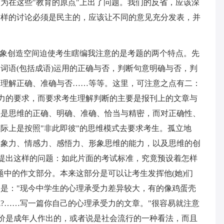
为在这些"教育的原点"上出了问题。我们的反省，应该深
这样的讨论必须是民主的，应该让不同的意见充分发表，并
想象创造空间迫使考生瞎编我注意的是考题的两个特点。先
词语(包括成语)运用的正确与否，判断句意明确与否，判
的理解正确、准确与否……等等。这里，可注意之点有二：
解力的要求，而要求考生理解判断的主要是报刊上的文章与
要是思维的正确、明确、准确、恰当与精密，而对正确性、
际上是按照"非此即彼"的思维模式去要求考生。孤立地
想象力、情感力、感悟力、形象思维的能力，以及思维的创
不提出这样的问题：如此片面的考试标准，究竟预设着怎样
题中的作文部分。本来这部分是可以让考生发挥他(她)们
是："现今中学生的心理承受力差异较大，有的像鸡蛋壳
?……写一篇你自己的心理承受力的文章。"很容易就注意
评价是成年人作出的，或者说是社会流行的一种看法，而且