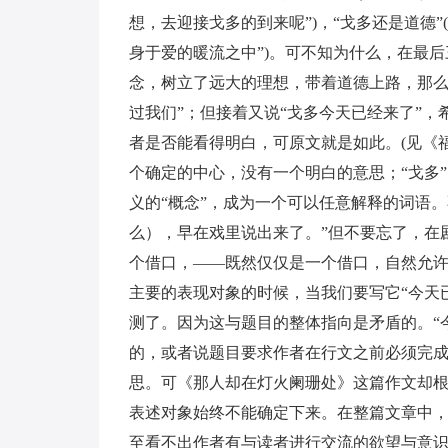
想，去迎接戈多的到来呢”)，“戈多还是道德
身于爱的暖流之中”)。可不知为什么，在最后
念，树立了远大的理想，带着道德上路，那么
过我们”；但接着又说“戈多今天已经来了”，
者是否能看得明白，可原文就是如此。(见《福州
个确定的中心，没有一个明白的意思；“戈多
义的“概念”，成为一个可以任意解释的词语
么），早在戏里说出来了。”但不要忘了，在剧
个借口，——既然仅仅是一个借口，自然允
主要的表现对象的时候，当我们要写它“今天
测了。因为这与题目的整体指向是矛盾的。“
的，或者说题目要求作者在行文之前必须完
思。可《那人却在灯火阑珊处》这篇作文却根
表述对象始终不能确定下来。在整篇文章中
至看不出作者有与读者进行交流的欲望与意识