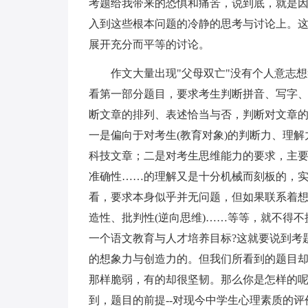
考题给我带来的恐惧和痛苦，说到底，就是因
入到这些根本问题的冷静的思考与讨论上。
展开充分而平等的讨论。
作文大量出现"父母双亡"没有个人意志
看第一部分题目，要求考生判断拼音、写字、
断文章的排列、表述恰当与否，判断对文章
一是偏向于对考生(教育对象)的判断力、理
科技文章；二是对考生思维能力的要求，主
准确性……的理解又是十分机械而刻板的，实
看，要求本身似乎并无问题，但如果联系着
造性、批判性(逆向思维)……等等，就不得
一个语文教育与人才培养目标?这就要说到考
的想象力与创造力的。但我们所看到的题目却
那样脆弱，有的却很坚韧。那么你是怎样的呢
到，题目的前提--对现今中学生心理素质的