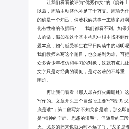
让我们看看被评为“优秀作文”的《箭锋
以后，周瑜主动替他补足了十万支。周瑜为什
的确是一个知己，倘若我俩共事一主该多好啊
化有性格的依据吗?——我们都看不到。如果
去的话，假如在这个基本构思中根本找不到作
题本意，如何感受学生在平日阅读中的聪明呢
我们教师来写这个题目，也会感到为难。可把
众多青少年模仿和学习的对象，这就有点儿
文字只是对经典的调侃，是对名著的不尊重
困难。
再让我们看看《那人却在灯火阑珊处》这
写作的。文章开头三个自然段主要写“我”对
底是谁”；第二段写如不知戈多是谁，那么即使
是“精神的宁静、思想的澄明”。但随后的三段
灭。戈多的归来也就为时不远了”)，“戈多是