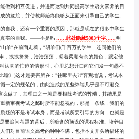
才能做到相互促进，并进而达到共同提高学生语文素养的目
造成的尴尬，并使教师始终能够从正面来引导自己的学生。
实的自我，还有一个重要的原因，那就是现在的很多中学生
写真实的自我。——不是吗
……此处隐藏5883个字……
明
"山羊"在前面走着，"胡羊们(千百万的学生，连同他们的
长串，挨挨挤挤，浩浩荡荡，凝着柔顺有余的颜色，跟定他
这种认真的忙迫的情形时，心里总想开口向它们发一句愚不
一点比喻》)这才是要害所在："往哪里去?!"客观地说，考试本
遵循一定的规范的，由此造成的某些弊端几乎是不可避免
的这么做了，其理由之一就是要根除考试的弊端，其结果是
天重新审视考试之弊时所不能忽视的，那是一条线，我们的
与质疑的不是考试本身，而是考试所要引导的方向，也就是
就是要追问考题的背后，所暗含的预设的课程标准、培养目
。人们对目前语文高考的种种不满，包括本文开头所描述的