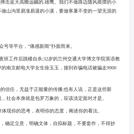
做搏击蓝天高瞻远瞩的.雄鹰。我们不做路边随风摇摆的小
不做山沟里易涨易退的小溪，要做寒暑不变的一望无涯的
众号等平台，“痛感新闻”扑面而来。
线的夜班工作后跳楼自杀;32岁的兰州交通大学博文学院英语教
岁的南京邮电大学女生徐玉玉，接到诈骗电话被骗走9900
的信任，无益于正能量的传播;也有人说，正是这些新
说，社会本身就是包罗万象的，应该淡定面对才是。
文章体现你的思考，表明你的态度，阐述你的看法。
度，确定立意，明确文体，自拟标题，不要套作，不得抄