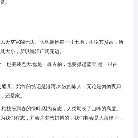
下赏。
。
，所以天空宽阔无边。大地拥抱每一寸土地，不论其贫富，所
论其大小，所以海洋广阔无边。
秋叶，也要装点大地;是一株古柏，也要撑起蓝天;是一眼古
泊的船儿，始终的惦记是港湾;奔波的旅人，无论是匆匆夜归
方，还是家。
志，枯枝盼到春的绿叶;因为有志，人类助长了山峰的高度。
因为我们有志，并会为梦想拼搏的，我们将会是大海绿叶，