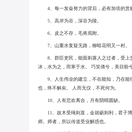
4、每一发奋努力的背后，必有加倍的赏
5、高岸为谷，深谷为陵。
6、皮之不存，毛将焉附。
7、山重水复疑无路，柳暗花明又一村。
8、群臣吏民，能面刺寡人之过者，受上
冰，水为之，而寒于水。 巧笑倩兮，美目盼
9、人生伟业的建立，不在能知，乃在能
也，终不解矣。 人而无仪，不死何为。
10、人有悲欢离合，月有阴晴圆缺。
11、故木受绳则直，金就砺则利，君子
师。师者，所以传道受业解惑也。