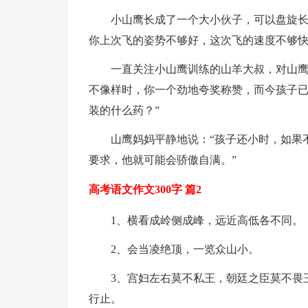
小山鹰长成了一个大小伙子，可以盘旋长
你上次飞的姿势不够好，这次飞的速度不够快
一直关注小山鹰训练的山羊大叔，对山鹰
不像样时，你一个劲地夸奖称赞，而今孩子
装的什么药？”
山鹰妈妈平静地说：“孩子还小时，如果
要求，他就可能会骄傲自满。”
高考语文作文300字 篇2
1、横看成岭侧成峰，远近高低各不同。
2、会当凌绝顶，一览众山小。
3、宫妇左右莫不私王，朝廷之臣莫不畏
行止。