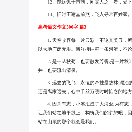
12、能谤讥于市朝，闻寡人之耳者，受
13、旧时王谢堂前燕，飞入寻常百姓家
高考语文作文300字 篇3
1. 天空收容每一片云彩，不论其美丑
以大地广袤无垠。海洋接纳每一条河流，不
2. 是一丛秋菊，也要散发芳香;是一片
井，也要流出清泉。
3. 远去的飞鸟，永恒的牵挂是故林;漂
还是离家远去，心中千丝万缕时时惦念的地
4. 因为有志，小溪汇成了大海;因为有
让我们站在地平线上，构筑我们的梦想吧，
站在山顶的那个就会是我们。