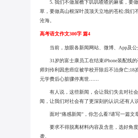
5. 我们不做屋檐下叽叽喳喳的麻雀，要
草，要做高山根深叶茂顶天立地的苍松;我们
沧海。
高考语文作文300字 篇4
当前，放眼各新闻网站、微博、App及公
31岁的富士康员工在结束iPhone装配
师刘伶利因患癌症被学校开除后不治身亡;18
元学费后心脏骤停离世……
有人说，这些新闻，会让我们失去对社会
闻，让我们对社会有了更深刻的认识;还有人
面对“痛感新闻”，你怎么看?请写一篇
要求不得脱离材料内容及含意，选好角
袭。