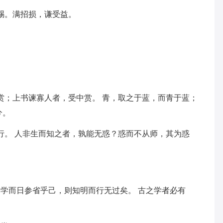
赐。满招损，谦受益。
赏；上书谏寡人者，受中赏。 青，取之于蓝，而青于蓝；
兮。
行。 人非生而知之者，孰能无惑？惑而不从师，其为惑
博学而日参省乎己，则知明而行无过矣。 古之学者必有