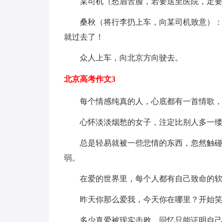
某司机（愁眉苦脸，若要送至医院，定
桑秋（将行李扔上车，向某司机致意）
就过去了！
众人上车，向北京方向驶去。
北京高考作文3
每个情感纯真的人，心底都有一首情歌
心怀淡淡烟愁的女子，注定比别人多一
总是轻易就被一些悲情的东西，忽然触
弱。
在爱的世界里，每个人都有自己致命的
昨天你那么爱我，今天你在哪里？开始
多少真爱被现实击败，回忆只能证明自