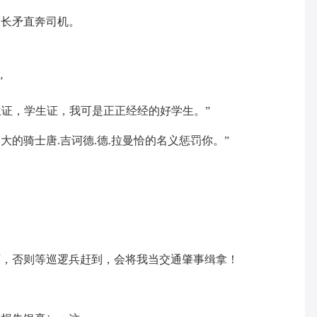
的长矛直奔司机。
”
生证，学生证，我可是正正经经的好学生。”
大的骑士唐.吉诃德.德.拉曼恰的名义惩罚你。”
。
啊，否则等巡逻兵赶到，会将我当交通肇事缉拿！