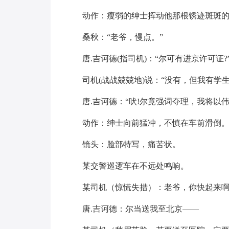
动作：瘦弱的绅士挥动他那根锈迹斑斑
桑秋：“老爷，慢点。”
唐.吉诃德(指司机)：“尔可有进京许可证?
司机(战战兢兢地)说：“没有，但我有学
唐.吉诃德：“吠!尔竟强词夺理，我将以伟
动作：绅士向前猛冲，不慎在车前滑倒
镜头：脸部特写，痛苦状。
某交警巡逻车在不远处鸣响。
某司机（惊慌失措）：老爷，你快起来
唐.吉诃德：尔当送我至北京——