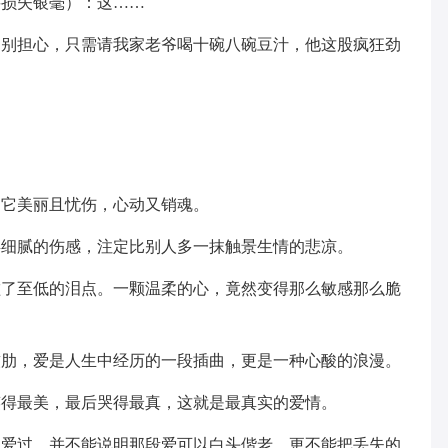
要损失银毫）：这……
：别担心，只需请我家老爷喝十碗八碗豆汁，他这股疯狂劲
，它美丽且忧伤，心动又销魂。
缕细腻的伤感，注定比别人多一抹触景生情的悲凉。
碰了至低的泪点。一颗温柔的心，竟然变得那么敏感那么脆
软肋，爱是人生中经历的一段插曲，更是一种心酸的浪漫。
笑得最美，最后哭得最真，这就是最真实的爱情。
己爱过，并不能说明那段爱可以白头偕老，更不能把丢失的