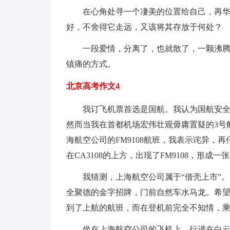
在心角处寻一个凄美的位置给自己，再
好，不舍得它走远，又该将其存放于何处？
一段爱情，分离了，也就散了，一颗沸
镇痛的方式。
北京高考作文4
我订飞机票首选是国航。我认为国航安全度
然而当我在首都机场宏伟壮观毋庸置疑的3号
海航空公司的FM9108航班，我表示诧异，
在CA3108的上方，出现了FM9108，形
我猜测，上海航空公司属于“借壳上市”
全聚德的金字招牌，门前自然车水马龙。希
到了上航的航班，而在登机前完全不知情，
坐在上海航空公司的飞机上，行进在白