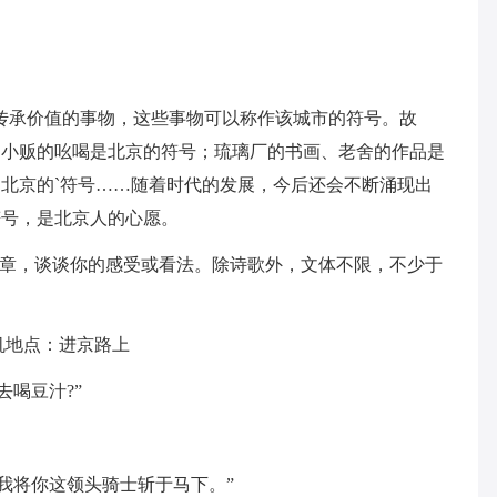
传承价值的事物，这些事物可以称作该城市的符号。故
同小贩的吆喝是北京的符号；琉璃厂的书画、老舍的作品是
北京的`符号……随着时代的发展，今后还会不断涌现出
符号，是北京人的心愿。
文章，谈谈你的感受或看法。除诗歌外，文体不限，不少于
机地点：进京路上
去喝豆汁?”
我将你这领头骑士斩于马下。”