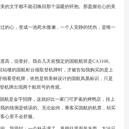
华美的文字都不能召唤回那个温暖的怀抱。那盈握在心的美
腾过的心，变成一池死水微澜，一个人安静的忧伤，是唯一
高，信誉好。我在几天前预定的国航航班是CA3108。
航站楼的国航柜台领取登机牌时，才被告知我购买的是上
再仔细看登机牌，依然是韩美林设计的国航凤凰标识，只是
成一张登机牌出现两个航班号的奇观。
。国航是金字招牌，这就好比一家门可罗雀的烤鸭店，挂上
望我的猜测是错误的。无论如何，乘客买国航的机票，却买
乘客心里不会舒服。
云间，我思忖：一个杯子满了，再想往里面装东西，方法只