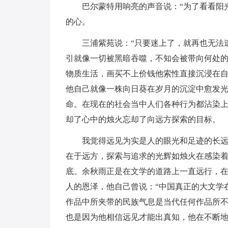
巴尔蒙特用响亮的声音说：“为了看看阳
的心。
三浦紫苑说：“只要迷上了，就再也无法
引就像一切被黑暗吞噬，不知会被带向何处
物质生活，画买不上价钱他索性直接沉浸在
他自己就像一株向日葵在岁月的沉淀中愈发
命。在现在的社会当中人们各种行为都沾染
却了心中的烛火忘却了向远方探索的目标。
我觉得远见为实是人的眼光和足迹的长远
在于远方，探索与追求的光辉如烛火在感染
底。余秋雨正是在文学的道路上一直远行，
人的恩泽，他自己曾说：“中国真正的大文学
作品中所夹带的民族气息是当代任何作品所
也是因为他相信远见才能出真知，他在不断