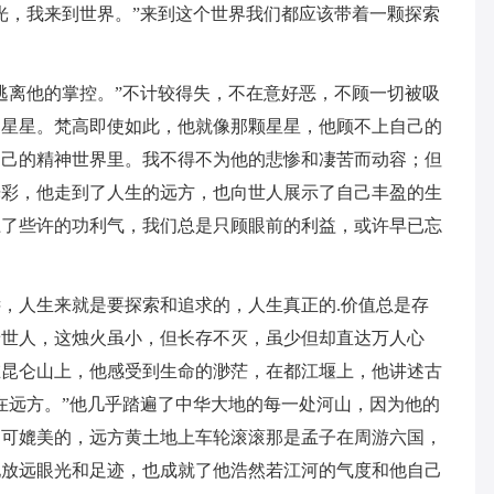
光，我来到世界。”来到这个世界我们都应该带着一颗探索
逃离他的掌控。”不计较得失，不在意好恶，不顾一切被吸
的星星。梵高即使如此，他就像那颗星星，他顾不上自己的
自己的精神世界里。我不得不为他的悲惨和凄苦而动容；但
光彩，他走到了人生的远方，也向世人展示了自己丰盈的生
上了些许的功利气，我们总是只顾眼前的利益，或许早已忘
，人生来就是要探索和追求的，人生真正的.价值总是存
着世人，这烛火虽小，但长存不灭，虽少但却直达万人心
在昆仑山上，他感受到生命的渺茫，在都江堰上，他讲述古
在远方。”他几乎踏遍了中华大地的每一处河山，因为他的
不可媲美的，远方黄土地上车轮滚滚那是孟子在周游六国，
地放远眼光和足迹，也成就了他浩然若江河的气度和他自己