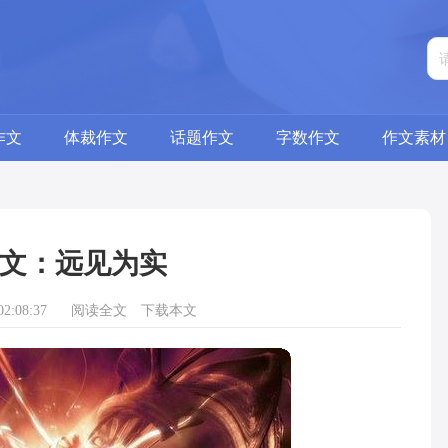
作文
体裁作文
话题作文
字数作文
作文素材
文：远见为实
2:08:37
阅读全文
下载本文