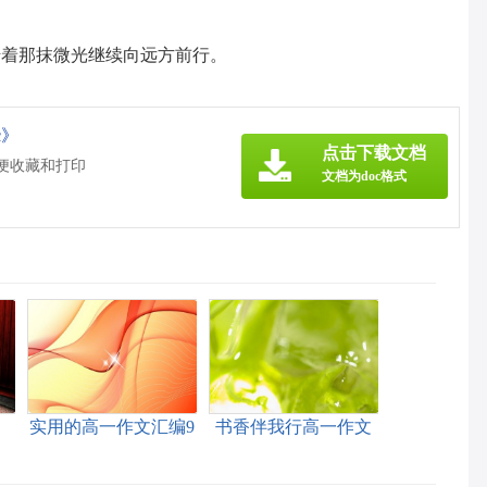
借着那抹微光继续向远方前行。
c》
点击下载文档
方便收藏和打印
文档为doc格式
实用的高一作文汇编9
书香伴我行高一作文
篇