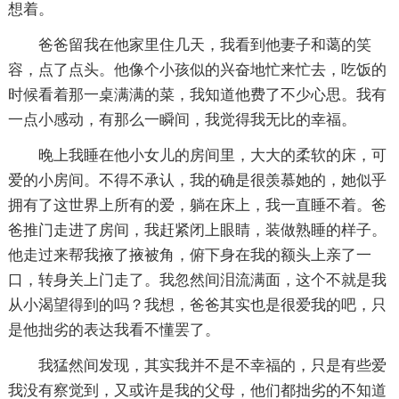
想着。
爸爸留我在他家里住几天，我看到他妻子和蔼的笑
容，点了点头。他像个小孩似的兴奋地忙来忙去，吃饭的
时候看着那一桌满满的菜，我知道他费了不少心思。我有
一点小感动，有那么一瞬间，我觉得我无比的幸福。
晚上我睡在他小女儿的房间里，大大的柔软的床，可
爱的小房间。不得不承认，我的确是很羡慕她的，她似乎
拥有了这世界上所有的爱，躺在床上，我一直睡不着。爸
爸推门走进了房间，我赶紧闭上眼睛，装做熟睡的样子。
他走过来帮我掖了掖被角，俯下身在我的额头上亲了一
口，转身关上门走了。我忽然间泪流满面，这个不就是我
从小渴望得到的吗？我想，爸爸其实也是很爱我的吧，只
是他拙劣的表达我看不懂罢了。
我猛然间发现，其实我并不是不幸福的，只是有些爱
我没有察觉到，又或许是我的父母，他们都拙劣的不知道