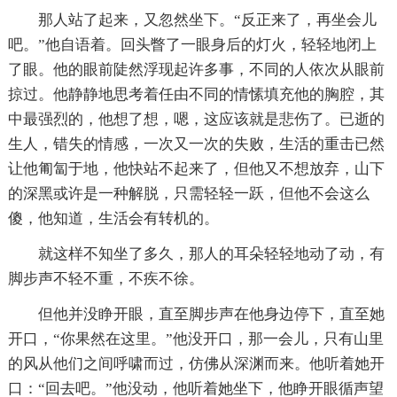
那人站了起来，又忽然坐下。“反正来了，再坐会儿
吧。”他自语着。回头瞥了一眼身后的灯火，轻轻地闭上
了眼。他的眼前陡然浮现起许多事，不同的人依次从眼前
掠过。他静静地思考着任由不同的情愫填充他的胸腔，其
中最强烈的，他想了想，嗯，这应该就是悲伤了。已逝的
生人，错失的情感，一次又一次的失败，生活的重击已然
让他匍匐于地，他快站不起来了，但他又不想放弃，山下
的深黑或许是一种解脱，只需轻轻一跃，但他不会这么
傻，他知道，生活会有转机的。
就这样不知坐了多久，那人的耳朵轻轻地动了动，有
脚步声不轻不重，不疾不徐。
但他并没睁开眼，直至脚步声在他身边停下，直至她
开口，“你果然在这里。”他没开口，那一会儿，只有山里
的风从他们之间呼啸而过，仿佛从深渊而来。他听着她开
口：“回去吧。”他没动，他听着她坐下，他睁开眼循声望