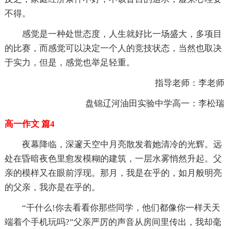
不得。
感觉是一种处世态度，人生就好比一场盛大，多项目
的比赛，而感觉可以决定一个人的竞技状态，当然也取决
于实力，但是，感觉也举足轻重。
指导老师：李老师
盘锦辽河油田实验中学高一：李松瑞
高一作文 篇4
夜幕降临，深邃天空中月亮散发着她清冷的光辉。远
处在昏暗夜色里愈发模糊的建筑，一层水雾悄然升起。父
亲的模样又在眼前浮现。那月，我是在乎的，如月般明亮
的父亲，我亦是在乎的。
“干什么!你去看看你那些同学，他们都像你一样天天
端着个手机玩吗?”父亲严厉的声音从房间里传出，我却毫