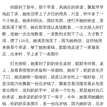
转眼到了新年。那个早晨，风疯狂的肆虐，飘絮早早
地起了床，她依旧带上了夕日的用具，只是，怀中多了一
个小铁盒。她来到码头，摆好东西，便打开她的铁盒，里
面装满了硬币。她在那里很认真地数着，一次次路人的打
断，使她一次次地数着，一直数到太阳下了山，方才数了
清，攒了120元。她满意地笑了，因为她相信，这些钱用
来换那个承诺，够了她抱着钱，默默地走进了一家服装
店，出来时，手上多了一条围巾
灯光很暗，她看到了奶奶坐在桌前，默默等待着。桌
上，放着香喷喷的米饭和一块腊肉。她坐下，奶奶首先开
了口，她说她唯一能做的，就是让孙女吃上一顿好饭，只
是没能力给飘絮一份压岁钱了。飘絮含着泪微笑着从包里
拿出围巾，送到奶奶手中，还有一个红包，那是她对自己
的承诺，她承诺奶奶辛苦了一辈子，今年，她要用她赚的
钱，给奶奶买条围巾，发一份压岁钱，因为她听说，压岁