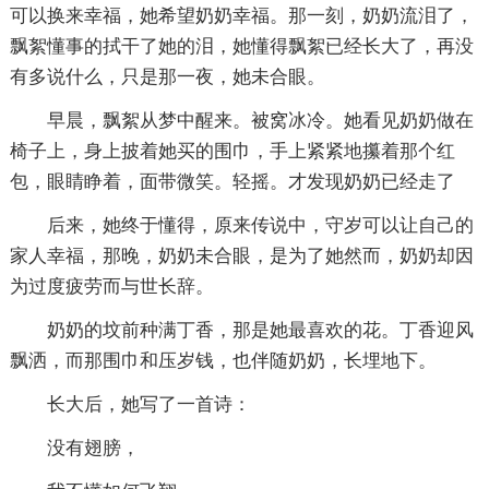
可以换来幸福，她希望奶奶幸福。那一刻，奶奶流泪了，
飘絮懂事的拭干了她的泪，她懂得飘絮已经长大了，再没
有多说什么，只是那一夜，她未合眼。
早晨，飘絮从梦中醒来。被窝冰冷。她看见奶奶做在
椅子上，身上披着她买的围巾，手上紧紧地攥着那个红
包，眼睛睁着，面带微笑。轻摇。才发现奶奶已经走了
后来，她终于懂得，原来传说中，守岁可以让自己的
家人幸福，那晚，奶奶未合眼，是为了她然而，奶奶却因
为过度疲劳而与世长辞。
奶奶的坟前种满丁香，那是她最喜欢的花。丁香迎风
飘洒，而那围巾和压岁钱，也伴随奶奶，长埋地下。
长大后，她写了一首诗：
没有翅膀，