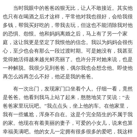
当时我眼中的爸爸凶狠无比，让人不敢接近。其实他
也只有在喝酒之后才这样，平常他对我也很好，会给我很
多钱，帮我买好吃的，带我去玩，但这也不能消除我对他
的恐惧、怨恨。他和妈妈离婚之后，马上有了另一个家
庭，这让我更是坚定了我恨他的信念。我以为妈妈会很伤
心，至少也会有那么一段过渡时期。可是她没有，我甚至
觉得她活得越来越光鲜亮丽了。也许分开对她来说，也是
一种解脱。我很少见到爸爸，偶尔我也会想念他。即使他
再怎么凶再怎么不好，他还是我的爸爸。
有一次出门，发现家门口坐着个人。仔细一看，竟然
是爸爸。他看到我马上站了起来，憨憨地笑了笑说：“去
爸爸家里玩玩吧。”我点点头，坐上他的车。在他家里，
我有一些尴尬，浑身不自在。这是个完全陌生的不属于我
的家。他现在有着美丽的妻子，可爱的小女儿，说来也算
幸福美满吧。他的女儿一定拥有很多很多的爱吧，我这样