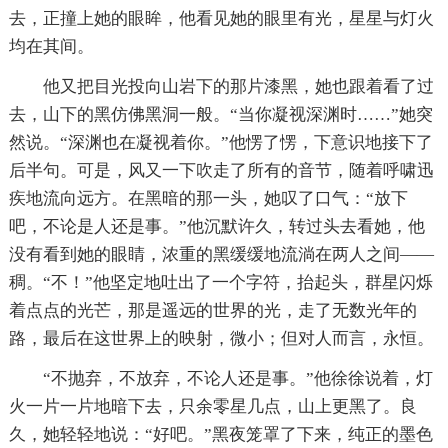
去，正撞上她的眼眸，他看见她的眼里有光，星星与灯火
均在其间。
他又把目光投向山岩下的那片漆黑，她也跟着看了过
去，山下的黑仿佛黑洞一般。“当你凝视深渊时……”她突
然说。“深渊也在凝视着你。”他愣了愣，下意识地接下了
后半句。可是，风又一下吹走了所有的音节，随着呼啸迅
疾地流向远方。在黑暗的那一头，她叹了口气：“放下
吧，不论是人还是事。”他沉默许久，转过头去看她，他
没有看到她的眼睛，浓重的黑缓缓地流淌在两人之间——
稠。“不！”他坚定地吐出了一个字符，抬起头，群星闪烁
着点点的光芒，那是遥远的世界的光，走了无数光年的
路，最后在这世界上的映射，微小；但对人而言，永恒。
“不抛弃，不放弃，不论人还是事。”他徐徐说着，灯
火一片一片地暗下去，只余零星几点，山上更黑了。良
久，她轻轻地说：“好吧。”黑夜笼罩了下来，纯正的墨色