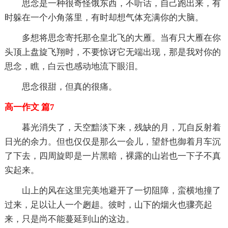
思念是一种很奇怪饿东西，不听话，自己跑出来，有
时躲在一个小角落里，有时却想气体充满你的大脑。
多想将思念寄托那仓皇北飞的大雁。当有只大雁在你
头顶上盘旋飞翔时，不要惊讶它无端出现，那是我对你的
思念，瞧，白云也感动地流下眼泪。
思念很甜，但真的很痛。
高一作文 篇7
暮光消失了，天空黯淡下来，残缺的月，兀自反射着
日光的余力。但也仅仅是那么一会儿，望舒也御着月车沉
了下去，四周旋即是一片黑暗，裸露的山岩也一下子不真
实起来。
山上的风在这里完美地避开了一切阻障，蛮横地撞了
过来，足以让人一个趔趄。彼时，山下的烟火也骤亮起
来，只是尚不能蔓延到山的这边。