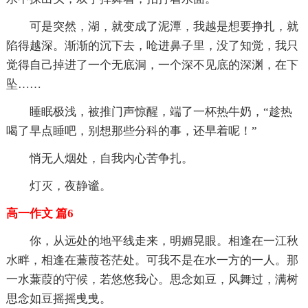
可是突然，湖，就变成了泥潭，我越是想要挣扎，就
陷得越深。渐渐的沉下去，呛进鼻子里，没了知觉，我只
觉得自己掉进了一个无底洞，一个深不见底的深渊，在下
坠……
睡眠极浅，被推门声惊醒，端了一杯热牛奶，“趁热
喝了早点睡吧，别想那些分科的事，还早着呢！”
悄无人烟处，自我内心苦争扎。
灯灭，夜静谧。
高一作文 篇6
你，从远处的地平线走来，明媚晃眼。相逢在一江秋
水畔，相逢在蒹葭苍茫处。可我不是在水一方的一人。那
一水蒹葭的守候，若悠悠我心。思念如豆，风舞过，满树
思念如豆摇摇曵曵。