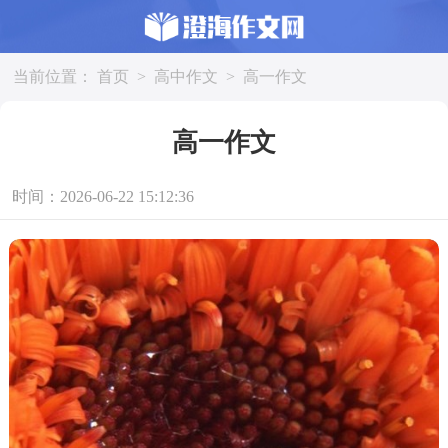
当前位置：
首页
>
高中作文
>
高一作文
高一作文
时间：2026-06-22 15:12:36