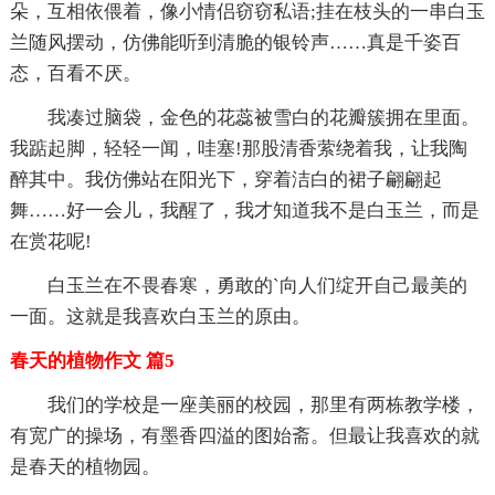
朵，互相依偎着，像小情侣窃窃私语;挂在枝头的一串白玉
兰随风摆动，仿佛能听到清脆的银铃声……真是千姿百
态，百看不厌。
我凑过脑袋，金色的花蕊被雪白的花瓣簇拥在里面。
我踮起脚，轻轻一闻，哇塞!那股清香萦绕着我，让我陶
醉其中。我仿佛站在阳光下，穿着洁白的裙子翩翩起
舞……好一会儿，我醒了，我才知道我不是白玉兰，而是
在赏花呢!
白玉兰在不畏春寒，勇敢的`向人们绽开自己最美的
一面。这就是我喜欢白玉兰的原由。
春天的植物作文 篇5
我们的学校是一座美丽的校园，那里有两栋教学楼，
有宽广的操场，有墨香四溢的图始斋。但最让我喜欢的就
是春天的植物园。