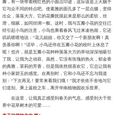
瓣，有一块带着桃红色的小圆点印迹，这应该是上天赐予
它与众不同的特点吧。使素雅的面孔多了一层点缀，变得
出众，落落大方。它的花瓣抚摸起来是那么的柔软，丝
滑，细腻，如同丝绸一般。这时，我与五瓣小花的交往已
经引起小鸟的注意，小鸟也乘着春风飞过来凑热闹，它还
叽叽喳喳地说：“花儿姐姐，你又交了一个新朋友啊！真
羡慕你啊！”话毕，小鸟还停在五瓣小花的枝叶上休息了
呢！也许，就是五瓣小花种种落落大方的举动深深地吸引
了我，让我为之动容。虽然，它没有玫瑰的热火，郁金香
的典雅，茉莉的芳香，但是我依然很喜欢它，它总让我有
种小家碧玉的感觉。在离别时，它和小鸟还不忘与我道
别：“下次再见！要常来看我们哦！”我才依依不舍地与它
们道别。乘上返校之车，离开华南植物园欢乐世界。
在这里，让我真正感受到春天的气息。感受到大千世
界中花草树木的可爱……