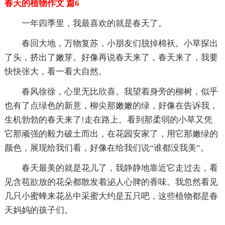
春天的植物作文 篇6
一年四季里，我最喜欢的就是春天了。
春回大地，万物复苏，小朋友们脱掉棉袄。小草探出
了头，挤出了嫩芽。好像再说春天来了，春天来了，我要
快快张大，看一看大自然。
春风徐徐，心里无比欣喜。我望着身旁的柳树，似乎
也有了点绿色的新意，柳尖那嫩嫩的绿，好像在告诉我，
生机勃勃的春天来了!走在路上。看到那柔弱的小草又凭
它那顽强的毅力破土而出，在花园安家了，用它那嫩绿的
颜色，展现给我们看，好像在给我们说“谁都没我美”。
春天最美的就是花儿了，我静静地靠近它走过去，看
见含苞欲放的花朵都散发着泌人心脾的香味。我忽然看见
几只小蜜蜂来花丛中采蜜大约是五只吧，这些植物都是春
天妈妈的孩子们。