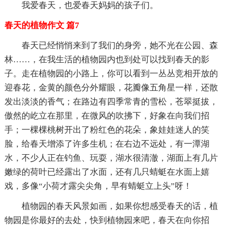
我爱春天，也爱春天妈妈的孩子们。
春天的植物作文 篇7
春天已经悄悄来到了我们的身旁，她不光在公园、森
林……，在我生活的植物园内也到处可以找到春天的影
子。走在植物园的小路上，你可以看到一丛丛竞相开放的
迎春花，金黄的颜色分外耀眼，花瓣像五角星一样，还散
发出淡淡的香气；在路边有四季常青的雪松，苍翠挺拔，
傲然的屹立在那里，在微风的吹拂下，好象在向我们招
手；一棵棵桃树开出了粉红色的花朵，象娃娃迷人的笑
脸，给春天增添了许多生机；在右边不远处，有一潭湖
水，不少人正在钓鱼、玩耍，湖水很清澈，湖面上有几片
嫩绿的荷叶已经露出了水面，还有几只蜻蜓在水面上嬉
戏，多像“小荷才露尖尖角，早有蜻蜓立上头”呀！
植物园的春天风景如画，如果你想感受春天的话，植
物园是你最好的去处，快到植物园来吧，春天在向你招