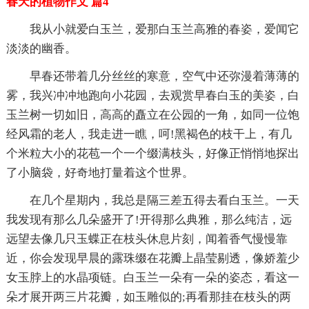
春天的植物作文 篇4
我从小就爱白玉兰，爱那白玉兰高雅的春姿，爱闻它
淡淡的幽香。
早春还带着几分丝丝的寒意，空气中还弥漫着薄薄的
雾，我兴冲冲地跑向小花园，去观赏早春白玉的美姿，白
玉兰树一切如旧，高高的矗立在公园的一角，如同一位饱
经风霜的老人，我走进一瞧，呵!黑褐色的枝干上，有几
个米粒大小的花苞一个一个缀满枝头，好像正悄悄地探出
了小脑袋，好奇地打量着这个世界。
在几个星期内，我总是隔三差五得去看白玉兰。一天
我发现有那么几朵盛开了!开得那么典雅，那么纯洁，远
远望去像几只玉蝶正在枝头休息片刻，闻着香气慢慢靠
近，你会发现早晨的露珠缀在花瓣上晶莹剔透，像娇羞少
女玉脖上的水晶项链。白玉兰一朵有一朵的姿态，看这一
朵才展开两三片花瓣，如玉雕似的;再看那挂在枝头的两