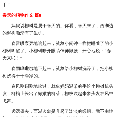
手！
春天的植物作文 篇8
妈妈说柳树是属于春天的。你看，春天来了，西湖边
的柳树渐渐有了生机。
春雷哄轰轰地响起来，就象小闹钟一样把睡着了的小
柳树叫醒了。小柳树睁开眼睛伸伸懒腰，开心地说：“春
天来啦！”
春雨哗啦啦地下起来，就象给小柳树洗澡了，把小柳
树洗得干干净净的。
春风唰唰唰地吹过，就象妈妈温柔的手给小柳树梳头
发，柳梢上长出了嫩嫩的柳芽，柳枝吹起来象头发在风中
飞舞。
远远望去，西湖边象是升起了淡淡的绿烟。我不由地