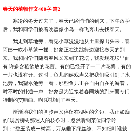
春天的植物作文400字 篇2
寒冷的冬天过去了，春天已经悄悄的到来，下午放学
后，我和同学们披着晚霞像小鸟一样飞奔出去找春天。
我走到草地旁，看见小草漫漫地从土里探出头来，春
阿姨一吹小草就一摇，好象正在边跳舞边迎接春天的到
来。我和同学们随着春风又来到了花坛，我发现花坛里面
有 许多含苞欲放的花蕾。有的已经开了一二片花瓣，有的
一片也没有开。这时，鱼儿的嬉戏声又把我们吸引到了水
池旁，我望水池旁一看，那些鱼儿正在自由自在的游着，
时不时的扑通一声，好象是为迎接着春阿姨的到来而专门
特制的交响曲。啊!我找到了春天。
渐渐地我们的脚步声又停留在柳树的旁边。我正如痴
的`观赏柳树那迷人的枝条时，忽然听到某位同学吟
到：“碧玉装成一树高，万条垂下绿丝绦。不知细叶谁裁