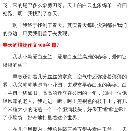
飞，它的尾巴多么象剪刀呀。天上的白云也象绵羊一样四
处跑。啊！我找到了春天。
啊！我终于找到了春天。其实春天每时没刻都在我们
的身边，只要我们善于去发现。
春天的植物作文400字 篇7
我从小就爱白玉兰，爱那白玉兰高雅的春姿，爱闻它
淡淡的幽香。
早春还带着几分丝丝的寒意，空气中还弥漫着薄薄的
雾，我兴冲冲地跑向小花园，去观赏早春白玉的美姿。白
玉兰树一切如旧，高高的矗立在公园的一角，如同一位饱
经风霜的老人。我走进一瞧，呵！黑褐色的枝干上，有几
个米粒大小的花苞一个一个缀满枝头，好像正悄悄地探出
了小脑袋，好奇地打量着这个世界。
在几个星期内，我总是隔三差五得去看白玉兰。一天