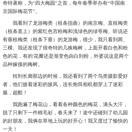
奇特著称，为“四大梅园”之首，每年春季举办有“中国南
京国际梅花节”。
我看到了龙游梅类（枝条扭曲）的南京梅、直枝梅类
（枝条直上）的紫红色宫粉梅和浅绿色的绿萼梅、听说还
有垂枝梅类（枝条下垂）的龙游梅，很少，我只看到两、
三棵。我还发现了很奇特的几株梅树，上面开着白色和粉
色的花，有的'花瓣还是渐变色由白到粉，外婆说这是两个
品种嫁接的梅树。
转到长廊那边的时候，我还看到了两个鸟类摄影爱好
者，他们披着迷彩的披风，连长炮筒相机都穿上了迷彩
服，超酷！
我跑遍了梅花山，看着各种颜色的梅花，满头大汗，
脱了只剩下一件棉毛衫，春天来了！途中还碰到了幼儿园
的好朋友，我俩在草地上玩的好开心！我又度过了愉快的
一天！