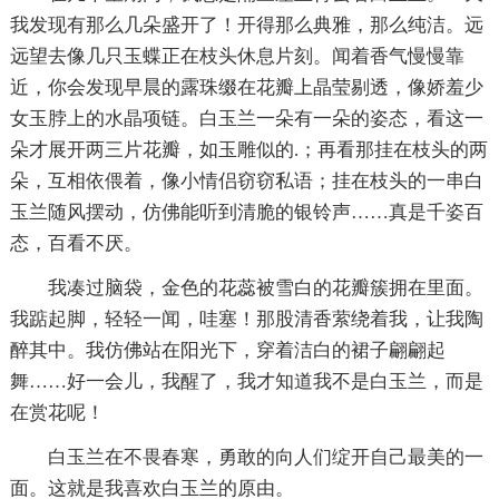
我发现有那么几朵盛开了！开得那么典雅，那么纯洁。远
远望去像几只玉蝶正在枝头休息片刻。闻着香气慢慢靠
近，你会发现早晨的露珠缀在花瓣上晶莹剔透，像娇羞少
女玉脖上的水晶项链。白玉兰一朵有一朵的姿态，看这一
朵才展开两三片花瓣，如玉雕似的.；再看那挂在枝头的两
朵，互相依偎着，像小情侣窃窃私语；挂在枝头的一串白
玉兰随风摆动，仿佛能听到清脆的银铃声……真是千姿百
态，百看不厌。
我凑过脑袋，金色的花蕊被雪白的花瓣簇拥在里面。
我踮起脚，轻轻一闻，哇塞！那股清香萦绕着我，让我陶
醉其中。我仿佛站在阳光下，穿着洁白的裙子翩翩起
舞……好一会儿，我醒了，我才知道我不是白玉兰，而是
在赏花呢！
白玉兰在不畏春寒，勇敢的向人们绽开自己最美的一
面。这就是我喜欢白玉兰的原由。