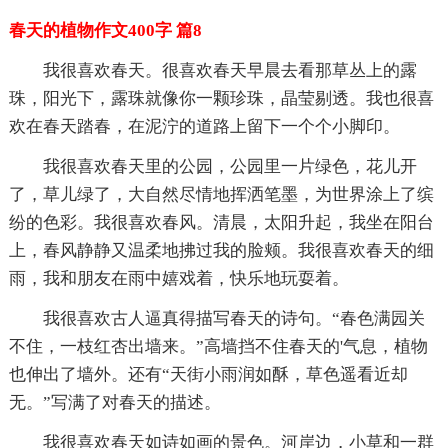
春天的植物作文400字 篇8
我很喜欢春天。很喜欢春天早晨去看那草丛上的露
珠，阳光下，露珠就像你一颗珍珠，晶莹剔透。我也很喜
欢在春天踏春，在泥泞的道路上留下一个个小脚印。
我很喜欢春天里的公园，公园里一片绿色，花儿开
了，草儿绿了，大自然尽情地挥洒笔墨，为世界涂上了缤
纷的色彩。我很喜欢春风。清晨，太阳升起，我坐在阳台
上，春风静静又温柔地拂过我的脸颊。我很喜欢春天的细
雨，我和朋友在雨中嬉戏着，快乐地玩耍着。
我很喜欢古人逼真得描写春天的诗句。“春色满园关
不住，一枝红杏出墙来。”高墙挡不住春天的'气息，植物
也伸出了墙外。还有“天街小雨润如酥，草色遥看近却
无。”写满了对春天的描述。
我很喜欢春天如诗如画的景色。河岸边，小草和一群