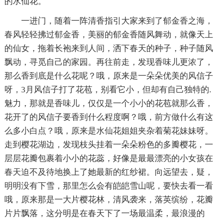
的水仙花。
一进门，随着一阵清香指引大家来到了郁金香之海，
春风轻轻拂过郁金香，美丽的郁金香随风舞动，就像天上
的仙女，拖着长袍来到人间，洒下春天的种子，种子随风
飘动，寻觅自己的家园。再往前走，发现香味儿更浓了，
那么香到底是什么花呢？哦，原来是一朵朵优美的风信子
呀，3月风信子打了花苞，别看它小，但却有自己独特的.
魅力，那就是香味儿，仅仅是一个小小的花苞就那么香，
花开了的风信子要香到什么程度啊？哦，前方做什么有这
么多小白点？哦，原来是水仙花姐姐夹杂着菊花妹妹呀。
走到樱花湖边，发现枝头挂着一朵朵粉色的多瓣樱花，一
层层花瓣包裹着小小的花蕊，好像是最最漂亮的小女孩在
春天迫不及待地换上了她最新的红纱裙。向远望去，疑，
明明没有下雪，那里怎么会有皑皑雪山呢，要快去看一看
哦，原来那是一大片樱花林，清风袭来，落英缤纷，花瓣
片片飘落，这分明是在春天下了一场最温柔，最浪漫的