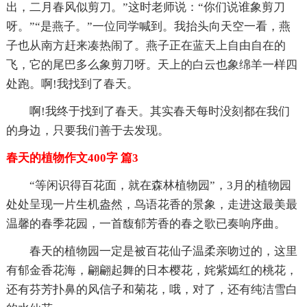
出，二月春风似剪刀。”这时老师说：“你们说谁象剪刀
呀。”“是燕子。”一位同学喊到。我抬头向天空一看，燕
子也从南方赶来凑热闹了。燕子正在蓝天上自由自在的
飞，它的尾巴多么象剪刀呀。天上的白云也象绵羊一样四
处跑。啊!我找到了春天。
啊!我终于找到了春天。其实春天每时没刻都在我们
的身边，只要我们善于去发现。
春天的植物作文400字 篇3
“等闲识得百花面，就在森林植物园”，3月的植物园
处处呈现一片生机盎然，鸟语花香的景象，走进这最美最
温馨的春季花园，一首馥郁芳香的春之歌已奏响序曲。
春天的植物园一定是被百花仙子温柔亲吻过的，这里
有郁金香花海，翩翩起舞的日本樱花，姹紫嫣红的桃花，
还有芬芳扑鼻的风信子和菊花，哦，对了，还有纯洁雪白