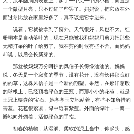
大，原本圆润的表皮上，起了一个又一个的小槽，简直是
一个微型月亮，只不过红了些罢了。妈妈说，把它放在外
面过冬比放在家里好多了，真不该把它拿进来。
说着，它就被拿到了窗外。天气很好，风也不大。红
珊瑚本是自动落叶的，现在只能被我和妈妈用剪刀把那些
无精打采的叶子给剪了。我在剪的时候有些不舍。而妈妈
却说，以后会长新芽的。
那盆被妈妈万分呵护的风信子长得绿油油的。妈妈
说，冬天是一个寂寞的季节，没有花开，没有长得那么好
的的草，这株风信子是一个新的期望。果然，在那洋葱般
的球根上，已经顶着绿色的王冠，而那小小的花苞，就是
王冠上镶嵌的'宝石。她亭亭玉立地站着，有些不知所措的
害羞。花苞很紧凑，绿中透着紫蓝。外面的绿叶，一瓣一
瓣地向外翘着，活似绿色的手指。
初春的植物，从湿润、柔软的泥土当中，仰起头，感