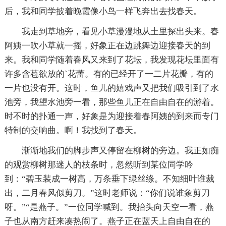
后，我和同学披着晚霞像小鸟一样飞奔出去找春天。
我走到草地旁，看见小草漫漫地从土里探出头来。春
阿姨一吹小草就一摇，好象正在边跳舞边迎接春天的到
来。我和同学随着春风又来到了花坛，我发现花坛里面有
许多含苞欲放的`花蕾。有的已经开了一二片花瓣，有的
一片也没有开。这时，鱼儿的嬉戏声又把我们吸引到了水
池旁，我望水池旁一看，那些鱼儿正在自由自在的游着。
时不时的扑通一声，好象是为迎接着春阿姨的到来而专门
特制的交响曲。啊！我找到了春天。
渐渐地我们的脚步声又停留在柳树的旁边。我正如痴
的观赏柳树那迷人的枝条时，忽然听到某位同学吟
到：“碧玉装成一树高，万条垂下绿丝绦。不知细叶谁裁
出，二月春风似剪刀。”这时老师说：“你们说谁象剪刀
呀。”“是燕子。”一位同学喊到。我抬头向天空一看，燕
子也从南方赶来凑热闹了。燕子正在蓝天上自由自在的