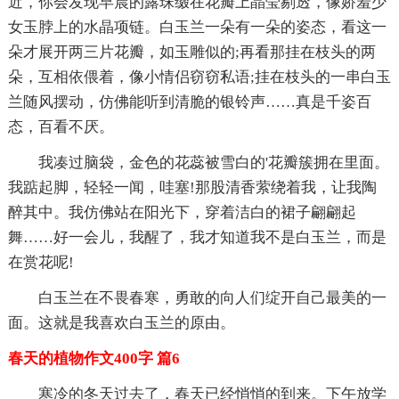
近，你会发现早晨的露珠缀在花瓣上晶莹剔透，像娇羞少
女玉脖上的水晶项链。白玉兰一朵有一朵的姿态，看这一
朵才展开两三片花瓣，如玉雕似的;再看那挂在枝头的两
朵，互相依偎着，像小情侣窃窃私语;挂在枝头的一串白玉
兰随风摆动，仿佛能听到清脆的银铃声……真是千姿百
态，百看不厌。
我凑过脑袋，金色的花蕊被雪白的'花瓣簇拥在里面。
我踮起脚，轻轻一闻，哇塞!那股清香萦绕着我，让我陶
醉其中。我仿佛站在阳光下，穿着洁白的裙子翩翩起
舞……好一会儿，我醒了，我才知道我不是白玉兰，而是
在赏花呢!
白玉兰在不畏春寒，勇敢的向人们绽开自己最美的一
面。这就是我喜欢白玉兰的原由。
春天的植物作文400字 篇6
寒冷的冬天过去了，春天已经悄悄的到来。下午放学