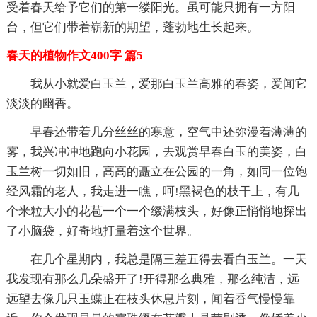
受着春天给予它们的第一缕阳光。虽可能只拥有一方阳
台，但它们带着崭新的期望，蓬勃地生长起来。
春天的植物作文400字 篇5
我从小就爱白玉兰，爱那白玉兰高雅的春姿，爱闻它
淡淡的幽香。
早春还带着几分丝丝的寒意，空气中还弥漫着薄薄的
雾，我兴冲冲地跑向小花园，去观赏早春白玉的美姿，白
玉兰树一切如旧，高高的矗立在公园的一角，如同一位饱
经风霜的老人，我走进一瞧，呵!黑褐色的枝干上，有几
个米粒大小的花苞一个一个缀满枝头，好像正悄悄地探出
了小脑袋，好奇地打量着这个世界。
在几个星期内，我总是隔三差五得去看白玉兰。一天
我发现有那么几朵盛开了!开得那么典雅，那么纯洁，远
远望去像几只玉蝶正在枝头休息片刻，闻着香气慢慢靠