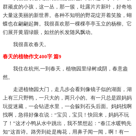
群顽皮的小孩，这一丛，那一簇，吐露片片新叶，好奇地
大量这美丽的新世界。各种不知明的野花绽开着笑脸，蝴
蝶也在翩翩起舞。我很喜欢那一棵棵亭亭玉立的杨柳。它
们展开黄眉绿眼，如丝的长发随风飘动。
我很喜欢春天。
春天的植物作文400字 篇9
我住在杭州,一到春天，植物园里绿树成阴，春意盎
然。
走进植物园大门，走几步会看到像镜子似的湖面，湖
上有三只野鸭，一只大的，两只小的。有一只总是跟妈妈
玩捉迷藏，一会钻进水里，一会躲到石头后面。妈妈找啊
找啊，急得好像在说：“宝贝，宝贝！快回来，妈妈不玩
了！”这才小鸭从水中跳出，我不禁想起：“春江水暖鸭先
知”这首诗。路旁到处是梅花，用鼻子闻一闻，啊！有一