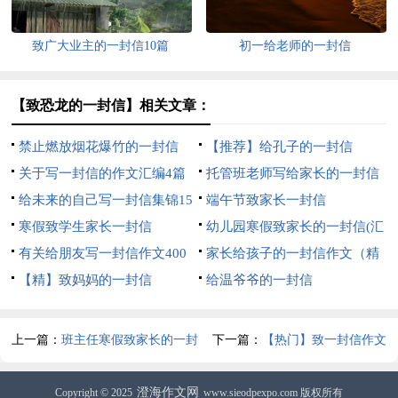
致广大业主的一封信10篇
初一给老师的一封信
【致恐龙的一封信】相关文章：
禁止燃放烟花爆竹的一封信
【推荐】给孔子的一封信
关于写一封信的作文汇编4篇
托管班老师写给家长的一封信
给未来的自己写一封信集锦15
（精选7篇）
端午节致家长一封信
篇
寒假致学生家长一封信
幼儿园寒假致家长的一封信(汇
有关给朋友写一封信作文400
编15篇)
家长给孩子的一封信作文（精
字汇总6篇
【精】致妈妈的一封信
选9篇）
给温爷爷的一封信
上一篇：
班主任寒假致家长的一封
下一篇：
【热门】致一封信作文
信
400字3篇
澄海作文网
Copyright © 2025
www.sieodpexpo.com 版权所有