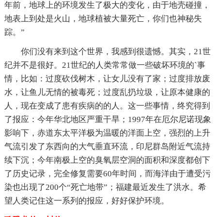
年前，地球上的环境发生了极大的变化，由于地壳碰撞，
地表上到处是火山，地球植被大量死亡，你们也神秘失
踪。”
你们没有来到这个世界，我感到很遗憾。其实，21世
纪并不是很好。21世纪的人类常常做一些破坏环境的`事
情，比如：过度砍伐树木，让女儿没有了家；过度排放废
水，让鱼儿无情的被毒死；过度乱扔垃圾，让原本健康的
人，现在变成了患有疾病的的人。这一些事情，终究得到
了报应：今年华北地区严重干旱；1997年在厄尔尼诺现象
影响下，赤道东太平洋极为温暖的洋面上空，强烈的上升
气流引发了东西向的大气垂直环流，印尼群岛附近气流持
续下沉；今年南极上空的臭氧层空洞的面积和深度都创下
了历史记录，完全修复需要60年时间，而海洋由于遭受污
染也出现了200个“死亡地带”；福建最近发生了洪水。希
望人类记住这一系列的报应，好好保护环境。