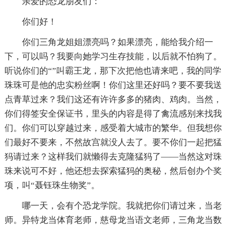
亲爱的恐龙朋友们：
你们好！
你们三角龙姐姐漂亮吗？如果漂亮，能给我介绍一
下，可以吗？我要向她学习生存技能，以后就不怕狗了。
听说你们的“”叫霸王龙，那下次把他也请来吧，我的同学
珠珠可是他的忠实粉丝啊！你们这里还好吗？要不要我送
点青草过来？我们这还有许许多多的猪肉、鸡肉。当然，
你们得签安全保证书，里头的内容是得了禽流感别来找我
们。你们可以穿越过来，感受着大城市的繁华。但我想你
们最好不要来，不然故宫就没人去了。要不你们一起把猛
犸请过来？这样我们就懒得去克隆猛犸了——当然这对珠
珠来说可不好，他还想去探索猛犸的奥秘，然后创办个奖
项，叫“聂钰珠生物奖”。
哪一天，会有个恐龙学院。我就把你们请过来，当老
师。异特龙当体育老师，慈母龙当语文老师，三角龙当数