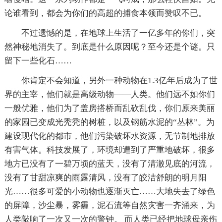
论谁看到，都会为你们的高超的捕食本领而赞叹不已。
不过遗憾的是，在地球上生活了一亿多年的你们，突
然神秘地消失了。到底是什么原因呢？至今还是个谜。只
留下一些化石……
你肯定不会知道，另外一种动物在1.3亿年后成为了世
界的主宰，他们就是高级动物——人类。他们远不如你们
一般优雅，他们为了盖房搭桥而乱砍乱伐，你们原来美丽
的家园已变成光秃秃的树桩，以及钢筋水泥的“丛林”。为
建设现代化的都市，他们污染破坏水资源，无节制地排放
有害气体。科技发展了，环境却遭到了严重地破坏，很多
地方已没有了一碧万顷的蓝天，没有了清澈见底的河流，
没有了甘甜凉爽的雨露清风，没有了皎洁舒朗的明月阳
光……很多可爱的小动物也逐渐灭亡……大地失去了绿色
的屏障，沙尘暴，雾霾，泥石流等自然灾害一齐涌来，为
人类敲响了一次又一次的警钟。 而人类已经把地球母亲伤