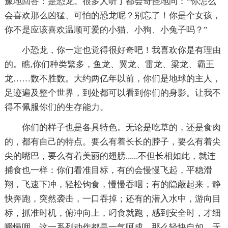
豫地回答：是恐龙。很多人听了都会奇怪地问：“你怎么
会喜欢那么凶猛、可怕的恐龙呢？别忘了！你是个女孩，
你不是应该喜欢温顺可爱的小猫、小狗、小兔子吗？”
小恐龙，你一定也觉得很好奇吧！我喜欢你是有理由
的。瞧,你们种类繁多，鱼龙、翼龙、雷龙、梁龙、霸王
龙……数不胜数。大约两亿年以前，你们是地球的主人，
足迹遍及整个世界，到处都可以看到你们的身影。让我不
得不佩服你们的生存能力。
你们的样子也是各具特色。无论是吃草的，还是食肉
的，都有自己的特点。要么有着长长的脖子，要么有着尖
尖的嘴巴，要么有着美丽的翅膀......不但长相如此，就连
捕食也一样：你们看准目标，有的会慢慢飞起，平稳滑
翔，飞速下冲，轻松钩食，慢慢吞咽；有的隐蔽起来，静
快奔跑，突然袭击，一口吞掉；还有的潜入水中，游向目
标，抓准时机，俯冲向上，叼食就跑，感到安全时，才细
嚼慢咽。这一系列动作都是一气呵成，那么轻快自如。无