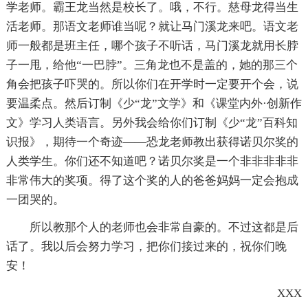
学老师。霸王龙当然是校长了。哦，不行。慈母龙得当生
活老师。那语文老师谁当呢？就让马门溪龙来吧。语文老
师一般都是班主任，哪个孩子不听话，马门溪龙就用长脖
子一甩，给他“一巴脖”。三角龙也不是盖的，她的那三个
角会把孩子吓哭的。所以你们在开学时一定要开个会，说
要温柔点。然后订制《少“龙”文学》和《课堂内外·创新作
文》学习人类语言。另外我会给你们订制《少“龙”百科知
识报》，期待一个奇迹——恐龙老师教出获得诺贝尔奖的
人类学生。你们还不知道吧？诺贝尔奖是一个非非非非非
非常伟大的奖项。得了这个奖的人的爸爸妈妈一定会抱成
一团哭的。
所以教那个人的老师也会非常自豪的。不过这都是后
话了。我以后会努力学习，把你们接过来的，祝你们晚
安！
XXX