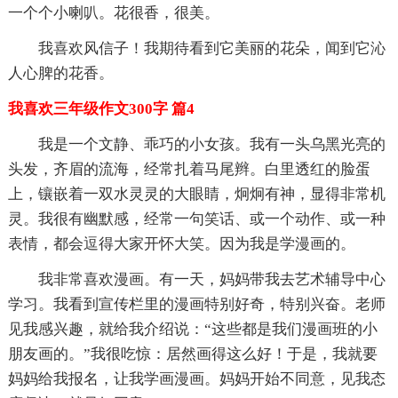
一个个小喇叭。花很香，很美。
我喜欢风信子！我期待看到它美丽的花朵，闻到它沁
人心脾的花香。
我喜欢三年级作文300字 篇4
我是一个文静、乖巧的小女孩。我有一头乌黑光亮的
头发，齐眉的流海，经常扎着马尾辫。白里透红的脸蛋
上，镶嵌着一双水灵灵的大眼睛，炯炯有神，显得非常机
灵。我很有幽默感，经常一句笑话、或一个动作、或一种
表情，都会逗得大家开怀大笑。因为我是学漫画的。
我非常喜欢漫画。有一天，妈妈带我去艺术辅导中心
学习。我看到宣传栏里的漫画特别好奇，特别兴奋。老师
见我感兴趣，就给我介绍说：“这些都是我们漫画班的小
朋友画的。”我很吃惊：居然画得这么好！于是，我就要
妈妈给我报名，让我学画漫画。妈妈开始不同意，见我态