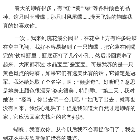
春天的蝴蝶很多，有“红”“黄”‘绿“等各种颜色的品
种。这只叫玉带蝶，那只叫风尾蝶......漫天飞舞的蝴蝶我
真的好喜欢你。
一次，我来到浣花溪公园里，在花朵上方有许多蝴蝶
在空中飞翔。我好不容易捉到了一只蝴蝶，把它装在刚喝
完的`饮料瓶里，瓶底还打了几个小孔，然后带回家养了
起来。大家都养过 水晶宝宝`蚕宝宝。可是我养的是一只
黄色斑点的蝴蝶，如果它们有选美比赛的话，它肯定是冠
军。我还给她取了个名字，叫；“颜姿奇”。好听吗？意思
是她身上颜色很漂亮`姿态很美，特别乖。”第二天，我对
她说：“姿奇，你出去玩一会儿吧！”她飞了出去，就再也
没有回来。我伤心地哭了！但是我知道大自然才是蝴蝶的
家，它应该回家去找它的爸爸妈妈。
蝴蝶，我喜欢你。从今以后我不会再捉你们了，我会
到花丛中去欣赏你们漂亮的舞姿。