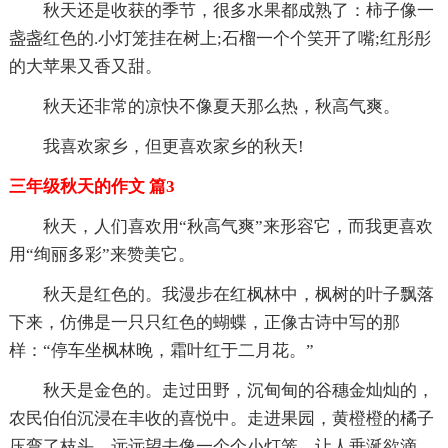
秋天还是收获的季节，很多水果都成熟了：柿子像一
盏盏红色的.小灯笼挂在树上;石榴一个个笑开了嘴;红彤彤
的大苹果又香又甜。
秋天还非常的凉快不像夏天那么热，秋高气爽。
我喜欢家乡，但更喜欢家乡的秋天!
三年级秋天的作文 篇3
秋天，人们喜欢用“秋高气爽”来形容它，而我更喜欢
用“绚丽多彩”来赞美它。
秋天是红色的。我漫步在红枫林中，枫树的叶子飘落
下来，仿佛是一只只红色的蝴蝶，正像古诗中写的那
样：“停车坐枫林晚，霜叶红于二月花。”
秋天是金色的。走过田野，沉甸甸的谷穗金灿灿的，
农民伯伯沉浸在丰收的喜悦中。走进果园，黄橙橙的橘子
压弯了枝头，远远望去像一个个小灯笼，让人垂涎欲滴。