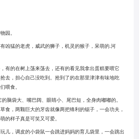
。
动物园。
有凶猛的老虎，威武的狮子，机灵的猴子，呆萌的.河
去，有的在树上荡来荡去，还有的看见我拿出蛋糕要喂它
来抢去，担心自己没吃到。抢到了的在那里津津有味地吃
它们喂食。
，它的脑袋大、嘴巴阔、眼睛小、尾巴短，全身肉嘟嘟的。
着草食，两颗巨大的牙齿就像两把锋利的锯子，一会功夫，
呆萌的样子真是可笑又可爱。
鼠玩儿，调皮的小袋鼠一会跳进妈妈的育儿袋里，一会跳出