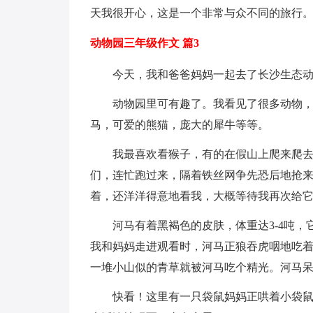
天我很开心，这是一个非常与众不同的旅行
动物园三年级作文 篇3
今天，我和爸爸妈妈一起去了长沙生态
动物园里可有趣了。我看见了很多动物，
马，可爱的熊猫，庞大的犀牛等等。
我最喜欢看猴子，有的在假山上爬来爬
们，连忙跑过来，隔着铁丝网争先恐后地抢
着，还洋洋得意地看我，大概等待我再次给
河马有着黑褐色的皮肤，体重达3-4吨
我和妈妈走进观看时，河马正狼吞虎咽地吃
一堆小山似的青草就被河马吃个精光。河马
快看！这里有一只袋鼠妈妈正哄着小袋