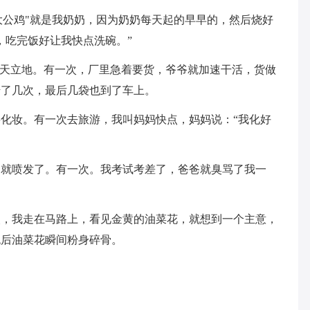
“大公鸡"就是我奶奶，因为奶奶每天起的早早的，然后烧好
，吃完饭好让我快点洗碗。”
顶天立地。有一次，厂里急着要货，爷爷就加速干活，货做
抬了几次，最后几袋也到了车上。
化妆。有一次去旅游，我叫妈妈快点，妈妈说：“我化好
山就喷发了。有一次。我考试考差了，爸爸就臭骂了我一
次，我走在马路上，看见金黄的油菜花，就想到一个主意，
炮后油菜花瞬间粉身碎骨。
！