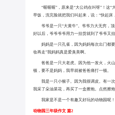
“喔喔喔”，原来是“大公鸡在叫呀”！这
早饭，洗完脸就把我们叫起来，说：“快起床
爷爷是一只“大黄牛”。爷爷力大无穷，
好以后，爷爷爷爷用力一抬货就到了爷爷又
妈妈是一只孔雀，因为妈妈每次出门都要
妆再走”我妈妈真是爱臭美啊。
爸爸是一只大老虎。因为他一发火，火
顿，要不是妈妈，我早就被爸爸痛打一顿。
我是一只小猴子。因为我很调皮。有一
我采了朵油菜花，再买了一盒擦炮。点然擦
我家是不是一个有趣又好玩的动物园呢
动物园三年级作文 篇2