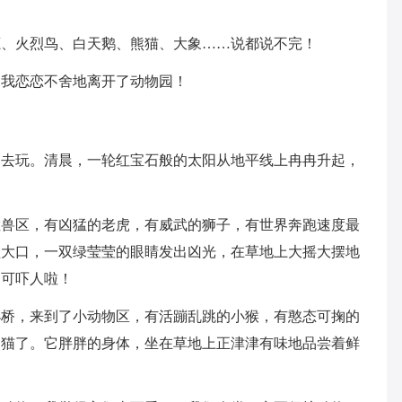
鹿、火烈鸟、白天鹅、熊猫、大象……说都说不完！
，我恋恋不舍地离开了动物园！
园去玩。清晨，一轮红宝石般的太阳从地平线上冉冉升起，
猛兽区，有凶猛的老虎，有威武的狮子，有世界奔跑速度最
盆大口，一双绿莹莹的眼睛发出凶光，在草地上大摇大摆地
，可吓人啦！
小桥，来到了小动物区，有活蹦乱跳的小猴，有憨态可掬的
熊猫了。它胖胖的身体，坐在草地上正津津有味地品尝着鲜