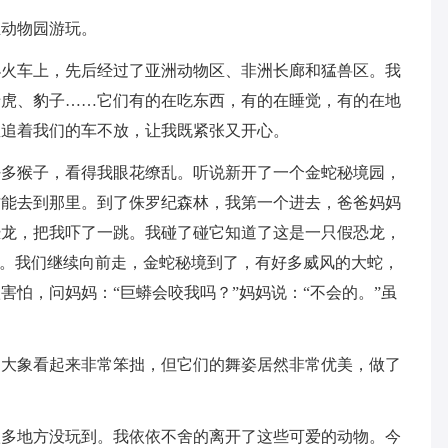
生动物园游玩。
小火车上，先后经过了亚洲动物区、非洲长廊和猛兽区。我
老虎、豹子……它们有的在吃东西，有的在睡觉，有的在地
直追着我们的车不放，让我既紧张又开心。
好多猴子，看得我眼花缭乱。听说新开了一个金蛇秘境园，
才能去到那里。到了侏罗纪森林，我第一个进去，爸爸妈妈
恐龙，把我吓了一跳。我碰了碰它知道了这是一只假恐龙，
”。我们继续向前走，金蛇秘境到了，有好多威风的大蛇，
害怕，问妈妈：“巨蟒会咬我吗？”妈妈说：“不会的。”虽
。
…大象看起来非常笨拙，但它们的舞姿居然非常优美，做了
。
很多地方没玩到。我依依不舍的离开了这些可爱的动物。今