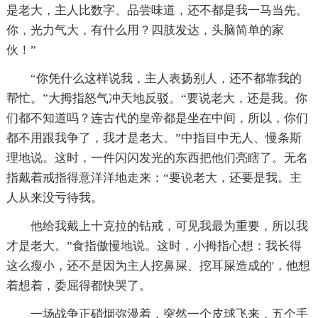
是老大，主人比数字、品尝味道，还不都是我一马当先。
你，光力气大，有什么用？四肢发达，头脑简单的家
伙！”
“你凭什么这样说我，主人表扬别人，还不都靠我的
帮忙。”大拇指怒气冲天地反驳。“要说老大，还是我。你
们都不知道吗？连古代的皇帝都是坐在中间，所以，你们
都不用跟我争了，我才是老大。”中指目中无人、慢条斯
理地说。这时，一件闪闪发光的东西把他们亮瞎了。无名
指戴着戒指得意洋洋地走来：“要说老大，还要是我。主
人从来没亏待我。
他给我戴上十克拉的钻戒，可见我最为重要，所以我
才是老大。”食指傲慢地说。这时，小拇指心想：我长得
这么瘦小，还不是因为主人挖鼻屎、挖耳屎造成的'，他想
着想着，委屈得都快哭了。
一场战争正硝烟弥漫着，突然一个皮球飞来，五个手