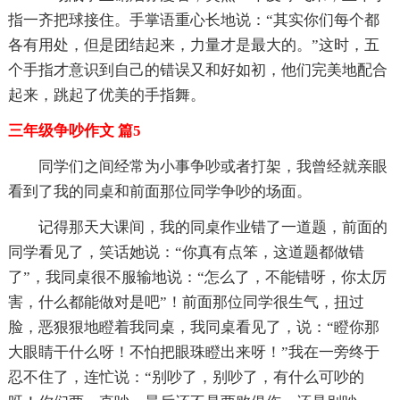
指一齐把球接住。手掌语重心长地说：“其实你们每个都
各有用处，但是团结起来，力量才是最大的。”这时，五
个手指才意识到自己的错误又和好如初，他们完美地配合
起来，跳起了优美的手指舞。
三年级争吵作文 篇5
同学们之间经常为小事争吵或者打架，我曾经就亲眼
看到了我的同桌和前面那位同学争吵的场面。
记得那天大课间，我的同桌作业错了一道题，前面的
同学看见了，笑话她说：“你真有点笨，这道题都做错
了”，我同桌很不服输地说：“怎么了，不能错呀，你太厉
害，什么都能做对是吧”！前面那位同学很生气，扭过
脸，恶狠狠地瞪着我同桌，我同桌看见了，说：“瞪你那
大眼睛干什么呀！不怕把眼珠瞪出来呀！”我在一旁终于
忍不住了，连忙说：“别吵了，别吵了，有什么可吵的