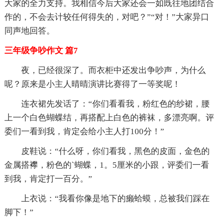
大家的全力支持。我相信今后大家还会一如既往地团结合
作的，不会去计较任何得失的，对吧？”“对！”大家异口
同声地回答。
三年级争吵作文 篇7
夜，已经很深了。而衣柜中还发出争吵声，为什么
呢？原来是小主人晴晴演讲比赛得了一等奖呢！
连衣裙先发话了：“你们看看我，粉红色的纱裙，腰
上一个白色蝴蝶结，再搭配上白色的裤袜，多漂亮啊。评
委们一看到我，肯定会给小主人打100分！”
皮鞋说：“什么呀，你们看我，黑色的皮面，金色的
金属搭襻，粉色的`蝴蝶，1。5厘米的小跟，评委们一看
到我，肯定打一百分。”
上衣说：“我看你像是地下的癞蛤蟆，总被我们踩在
脚下！”