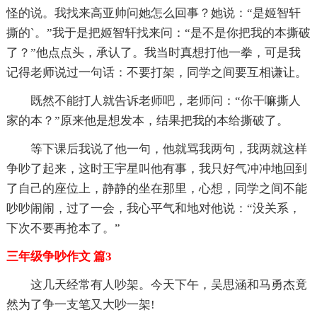
怪的说。我找来高亚帅问她怎么回事？她说：“是姬智轩
撕的`。”我于是把姬智轩找来问：“是不是你把我的本撕破
了？”他点点头，承认了。我当时真想打他一拳，可是我
记得老师说过一句话：不要打架，同学之间要互相谦让。
既然不能打人就告诉老师吧，老师问：“你干嘛撕人
家的本？”原来他是想发本，结果把我的本给撕破了。
等下课后我说了他一句，他就骂我两句，我两就这样
争吵了起来，这时王宇星叫他有事，我只好气冲冲地回到
了自己的座位上，静静的坐在那里，心想，同学之间不能
吵吵闹闹，过了一会，我心平气和地对他说：“没关系，
下次不要再抢本了。”
三年级争吵作文 篇3
这几天经常有人吵架。今天下午，吴思涵和马勇杰竟
然为了争一支笔又大吵一架!