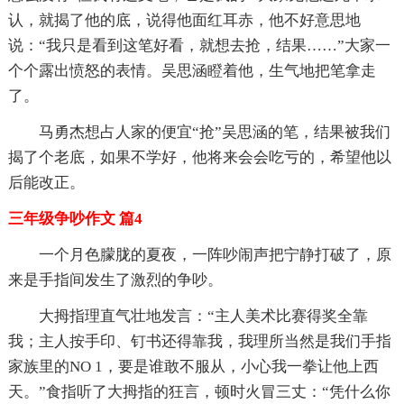
认，就揭了他的底，说得他面红耳赤，他不好意思地
说：“我只是看到这笔好看，就想去抢，结果……”大家一
个个露出愤怒的表情。吴思涵瞪着他，生气地把笔拿走
了。
马勇杰想占人家的便宜“抢”吴思涵的笔，结果被我们
揭了个老底，如果不学好，他将来会会吃亏的，希望他以
后能改正。
三年级争吵作文 篇4
一个月色朦胧的夏夜，一阵吵闹声把宁静打破了，原
来是手指间发生了激烈的争吵。
大拇指理直气壮地发言：“主人美术比赛得奖全靠
我；主人按手印、钉书还得靠我，我理所当然是我们手指
家族里的NO 1，要是谁敢不服从，小心我一拳让他上西
天。”食指听了大拇指的狂言，顿时火冒三丈：“凭什么你