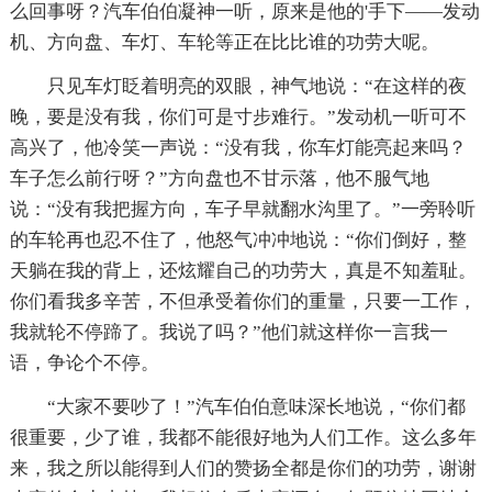
么回事呀？汽车伯伯凝神一听，原来是他的'手下——发动
机、方向盘、车灯、车轮等正在比比谁的功劳大呢。
只见车灯眨着明亮的双眼，神气地说：“在这样的夜
晚，要是没有我，你们可是寸步难行。”发动机一听可不
高兴了，他冷笑一声说：“没有我，你车灯能亮起来吗？
车子怎么前行呀？”方向盘也不甘示落，他不服气地
说：“没有我把握方向，车子早就翻水沟里了。”一旁聆听
的车轮再也忍不住了，他怒气冲冲地说：“你们倒好，整
天躺在我的背上，还炫耀自己的功劳大，真是不知羞耻。
你们看我多辛苦，不但承受着你们的重量，只要一工作，
我就轮不停蹄了。我说了吗？”他们就这样你一言我一
语，争论个不停。
“大家不要吵了！”汽车伯伯意味深长地说，“你们都
很重要，少了谁，我都不能很好地为人们工作。这么多年
来，我之所以能得到人们的赞扬全都是你们的功劳，谢谢