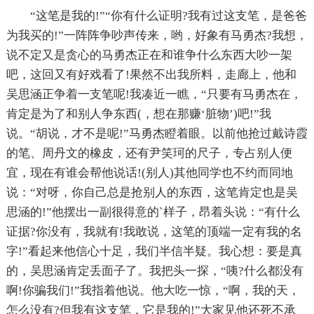
“这笔是我的!”“你有什么证明?我有过这支笔，是爸爸
为我买的!”一阵阵争吵声传来，哟，好象有马勇杰?我想，
说不定又是贪心的马勇杰正在和谁争什么东西大吵一架
吧，这回又有好戏看了!果然不出我所料，走廊上，他和
吴思涵正争着一支笔呢!我凑近一瞧，“只要有马勇杰在，
肯定是为了和别人争东西(，想在那赚‘脏物’)吧!”我
说。“胡说，才不是呢!”马勇杰瞪着眼。以前他抢过戴诗霞
的笔、周丹文的橡皮，还有尹笑珂的尺子，专占别人便
宜，现在有谁会帮他说话!(别人)其他同学也不约而同地
说：“对呀，你自己总是抢别人的东西，这笔肯定也是吴
思涵的!”他摆出一副很得意的`样子，昂着头说：“有什么
证据?你没有，我就有!我敢说，这笔的顶端一定有我的名
字!”看起来他信心十足，我们半信半疑。我心想：要是真
的，吴思涵肯定丢面子了。我把头一探，“咦?什么都没有
啊!你骗我们!”我指着他说。他大吃一惊，“啊，我的天，
怎么没有?但我有这支笔，它是我的!”大家见他还死不承